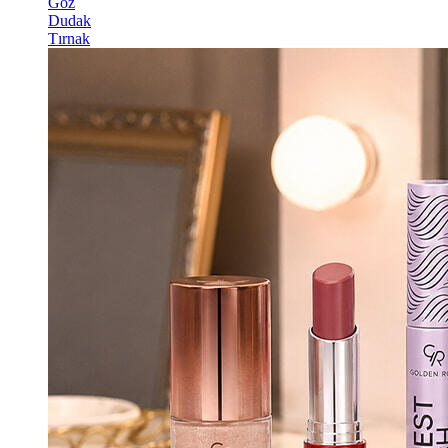
Göz
Dudak
Tırnak