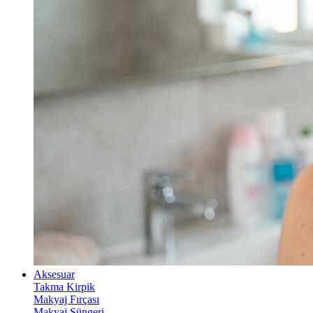
Aksesuar
Takma Kirpik
Makyaj Fırçası
Makyaj Süngeri