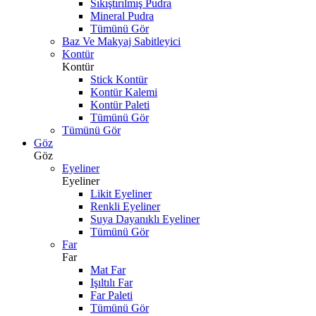
Sıkıştırılmış Pudra
Mineral Pudra
Tümünü Gör
Baz Ve Makyaj Sabitleyici
Kontür
Kontür
Stick Kontür
Kontür Kalemi
Kontür Paleti
Tümünü Gör
Tümünü Gör
Göz
Göz
Eyeliner
Eyeliner
Likit Eyeliner
Renkli Eyeliner
Suya Dayanıklı Eyeliner
Tümünü Gör
Far
Far
Mat Far
Işıltılı Far
Far Paleti
Tümünü Gör