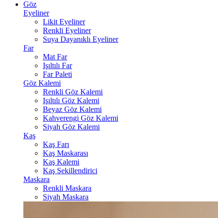
Göz
Eyeliner
Likit Eyeliner
Renkli Eyeliner
Suya Dayanıklı Eyeliner
Far
Mat Far
Işıltılı Far
Far Paleti
Göz Kalemi
Renkli Göz Kalemi
Işıltılı Göz Kalemi
Beyaz Göz Kalemi
Kahverengi Göz Kalemi
Siyah Göz Kalemi
Kaş
Kaş Farı
Kaş Maskarası
Kaş Kalemi
Kaş Şekillendirici
Maskara
Renkli Maskara
Siyah Maskara