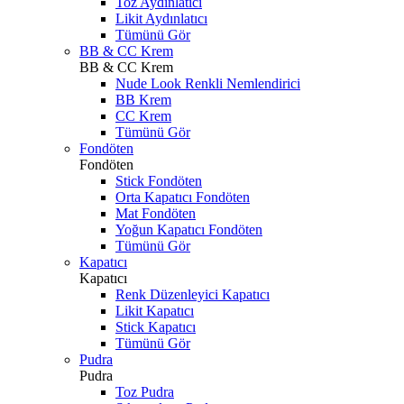
Toz Aydınlatıcı
Likit Aydınlatıcı
Tümünü Gör
BB & CC Krem
BB & CC Krem
Nude Look Renkli Nemlendirici
BB Krem
CC Krem
Tümünü Gör
Fondöten
Fondöten
Stick Fondöten
Orta Kapatıcı Fondöten
Mat Fondöten
Yoğun Kapatıcı Fondöten
Tümünü Gör
Kapatıcı
Kapatıcı
Renk Düzenleyici Kapatıcı
Likit Kapatıcı
Stick Kapatıcı
Tümünü Gör
Pudra
Pudra
Toz Pudra