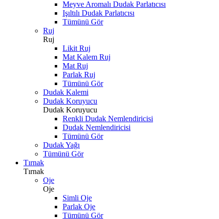
Meyve Aromalı Dudak Parlatıcısı
Işıltılı Dudak Parlatıcısı
Tümünü Gör
Ruj
Ruj
Likit Ruj
Mat Kalem Ruj
Mat Ruj
Parlak Ruj
Tümünü Gör
Dudak Kalemi
Dudak Koruyucu
Dudak Koruyucu
Renkli Dudak Nemlendiricisi
Dudak Nemlendiricisi
Tümünü Gör
Dudak Yağı
Tümünü Gör
Tırnak
Tırnak
Oje
Oje
Simli Oje
Parlak Oje
Tümünü Gör