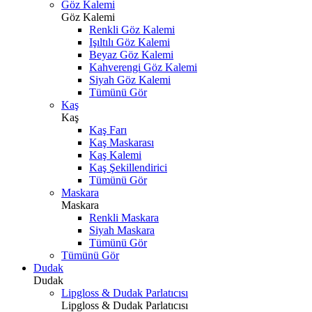
Göz Kalemi
Göz Kalemi
Renkli Göz Kalemi
Işıltılı Göz Kalemi
Beyaz Göz Kalemi
Kahverengi Göz Kalemi
Siyah Göz Kalemi
Tümünü Gör
Kaş
Kaş
Kaş Farı
Kaş Maskarası
Kaş Kalemi
Kaş Şekillendirici
Tümünü Gör
Maskara
Maskara
Renkli Maskara
Siyah Maskara
Tümünü Gör
Tümünü Gör
Dudak
Dudak
Lipgloss & Dudak Parlatıcısı
Lipgloss & Dudak Parlatıcısı