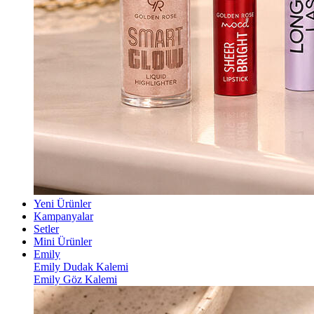
Yeni Ürünler
Kampanyalar
Setler
Mini Ürünler
Emily
Emily Dudak Kalemi
Emily Göz Kalemi