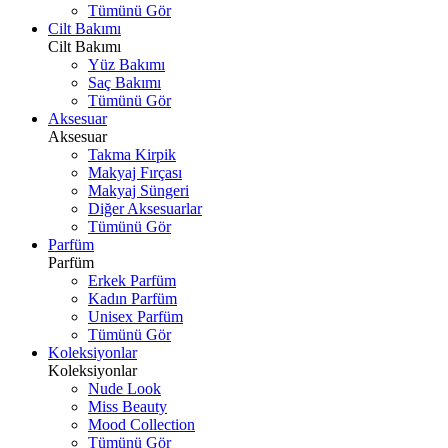
Tümünü Gör
Cilt Bakımı
Cilt Bakımı
Yüz Bakımı
Saç Bakımı
Tümünü Gör
Aksesuar
Aksesuar
Takma Kirpik
Makyaj Fırçası
Makyaj Süngeri
Diğer Aksesuarlar
Tümünü Gör
Parfüm
Parfüm
Erkek Parfüm
Kadın Parfüm
Unisex Parfüm
Tümünü Gör
Koleksiyonlar
Koleksiyonlar
Nude Look
Miss Beauty
Mood Collection
Tümünü Gör