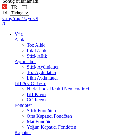
Sonuç bulunamadı.
TR − TL
Dil
Giriş Yap / Üye Ol
0
Yüz
Allık
Toz Allık
Likit Allık
Stick Allık
Aydınlatıcı
Stick Aydınlatıcı
Toz Aydınlatıcı
Likit Aydınlatıcı
BB & CC Krem
Nude Look Renkli Nemlendirici
BB Krem
CC Krem
Fondöten
Stick Fondöten
Orta Kapatıcı Fondöten
Mat Fondöten
Yoğun Kapatıcı Fondöten
Kapatıcı