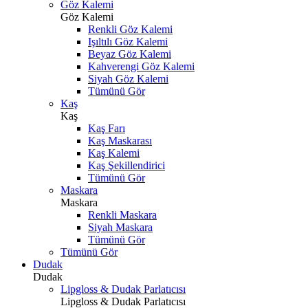
Göz Kalemi
Göz Kalemi
Renkli Göz Kalemi
Işıltılı Göz Kalemi
Beyaz Göz Kalemi
Kahverengi Göz Kalemi
Siyah Göz Kalemi
Tümünü Gör
Kaş
Kaş
Kaş Farı
Kaş Maskarası
Kaş Kalemi
Kaş Şekillendirici
Tümünü Gör
Maskara
Maskara
Renkli Maskara
Siyah Maskara
Tümünü Gör
Tümünü Gör
Dudak
Dudak
Lipgloss & Dudak Parlatıcısı
Lipgloss & Dudak Parlatıcısı