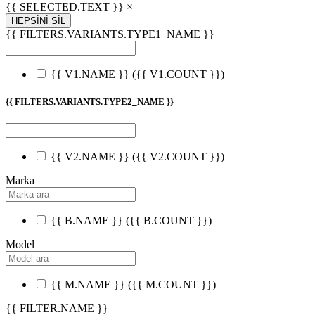
{{ SELECTED.TEXT }} ×
HEPSİNİ SİL
{{ FILTERS.VARIANTS.TYPE1_NAME }}
{{ V1.NAME }}
({{ V1.COUNT }})
{{ FILTERS.VARIANTS.TYPE2_NAME }}
{{ V2.NAME }}
({{ V2.COUNT }})
Marka
{{ B.NAME }}
({{ B.COUNT }})
Model
{{ M.NAME }}
({{ M.COUNT }})
{{ FILTER.NAME }}