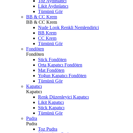
Toz Aydınlatıcı
Likit Aydınlatıcı
Tümünü Gör
BB & CC Krem
BB & CC Krem
Nude Look Renkli Nemlendirici
BB Krem
CC Krem
Tümünü Gör
Fondöten
Fondöten
Stick Fondöten
Orta Kapatıcı Fondöten
Mat Fondöten
Yoğun Kapatıcı Fondöten
Tümünü Gör
Kapatıcı
Kapatıcı
Renk Düzenleyici Kapatıcı
Likit Kapatıcı
Stick Kapatıcı
Tümünü Gör
Pudra
Pudra
Toz Pudra