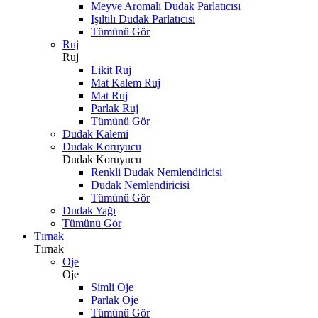
Meyve Aromalı Dudak Parlatıcısı
Işıltılı Dudak Parlatıcısı
Tümünü Gör
Ruj
Ruj
Likit Ruj
Mat Kalem Ruj
Mat Ruj
Parlak Ruj
Tümünü Gör
Dudak Kalemi
Dudak Koruyucu
Dudak Koruyucu
Renkli Dudak Nemlendiricisi
Dudak Nemlendiricisi
Tümünü Gör
Dudak Yağı
Tümünü Gör
Tırnak
Tırnak
Oje
Oje
Simli Oje
Parlak Oje
Tümünü Gör