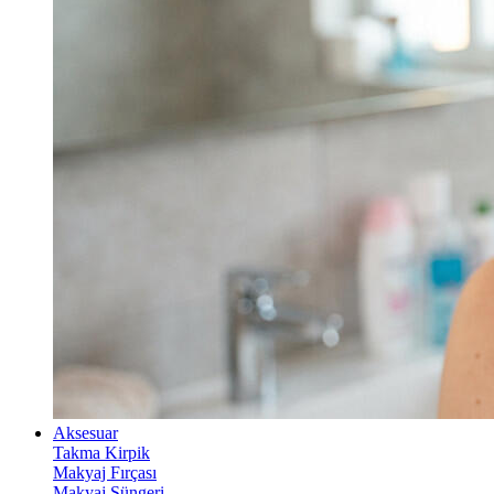
Aksesuar
Takma Kirpik
Makyaj Fırçası
Makyaj Süngeri