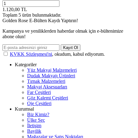
1.120,00
TL
Toplam
5
ürün bulunmaktadır.
Golden Rose E-Bülten Kaydı Yaptırın!
Kampanya ve yeniliklerden haberdar olmak için e-bültenimize
abone olun!
Kayıt Ol
KVKK Sözleşmesi'ni
, okudum, kabul ediyorum.
Kategoriler
Yüz Makyaj Malzemeleri
Dudak Makyajı Ürünleri
Tırnak Malzemeleri
Makyaj Aksesuarları
Far Çeşitleri
Göz Kalemi Çeşitleri
Oje Çeşitleri
Kurumsal
Biz Kimiz?
Ülke Seç
İletişim
Bayilik
Mağazalar ve Satış Noktaları