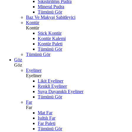
Sıkıştırılmış Pudra
Mineral Pudra
Tümünü Gör
Baz Ve Makyaj Sabitleyici
Kontür
Kontür
Stick Kontür
Kontür Kalemi
Kontür Paleti
Tümünü Gör
Tümünü Gör
Göz
Göz
Eyeliner
Eyeliner
Likit Eyeliner
Renkli Eyeliner
Suya Dayanıklı Eyeliner
Tümünü Gör
Far
Far
Mat Far
Işıltılı Far
Far Paleti
Tümünü Gör