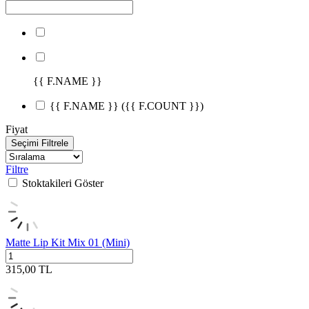
{{ F.NAME }}
{{ F.NAME }}
({{ F.COUNT }})
Fiyat
Seçimi Filtrele
Filtre
Stoktakileri Göster
Matte Lip Kit Mix 01 (Mini)
315,00
TL