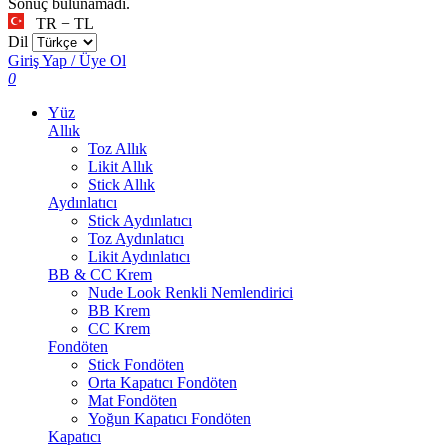
Sonuç bulunamadı.
TR − TL
Dil
Giriş Yap / Üye Ol
0
Yüz
Allık
Toz Allık
Likit Allık
Stick Allık
Aydınlatıcı
Stick Aydınlatıcı
Toz Aydınlatıcı
Likit Aydınlatıcı
BB & CC Krem
Nude Look Renkli Nemlendirici
BB Krem
CC Krem
Fondöten
Stick Fondöten
Orta Kapatıcı Fondöten
Mat Fondöten
Yoğun Kapatıcı Fondöten
Kapatıcı