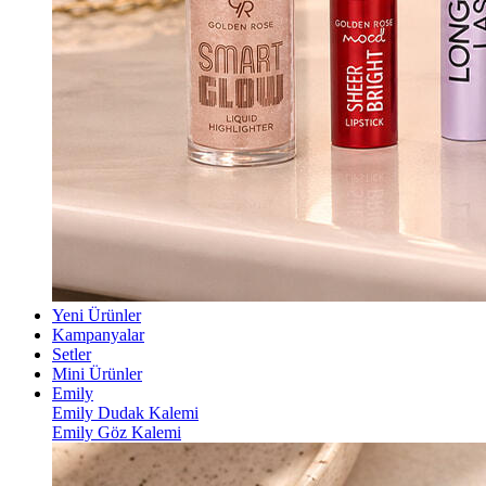
Yeni Ürünler
Kampanyalar
Setler
Mini Ürünler
Emily
Emily Dudak Kalemi
Emily Göz Kalemi