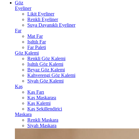
Göz
Eyeliner
Likit Eyeliner
Renkli Eyeliner
Suya Dayanıklı Eyeliner
Far
Mat Far
Işıltılı Far
Far Paleti
Göz Kalemi
Renkli Göz Kalemi
Işıltılı Göz Kalemi
Beyaz Göz Kalemi
Kahverengi Göz Kalemi
Siyah Göz Kalemi
Kaş
Kaş Farı
Kaş Maskarası
Kaş Kalemi
Kaş Şekillendirici
Maskara
Renkli Maskara
Siyah Maskara