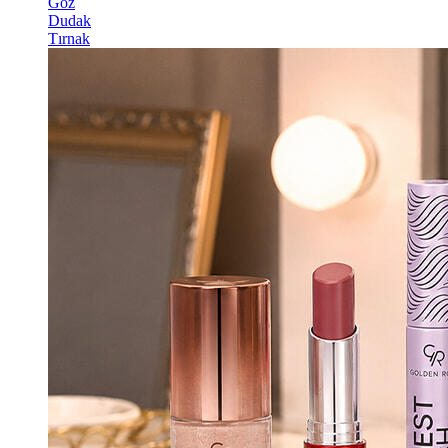
Göz
Dudak
Tırnak