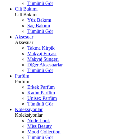
Tümünü Gör
Cilt Bakımı
Cilt Bakımı
Yüz Bakımı
Saç Bakımı
Tümünü Gör
Aksesuar
Aksesuar
Takma Kirpik
Makyaj Fırçası
Makyaj Süngeri
Diğer Aksesuarlar
Tümünü Gör
Parfüm
Parfüm
Erkek Parfüm
Kadın Parfüm
Unisex Parfüm
Tümünü Gör
Koleksiyonlar
Koleksiyonlar
Nude Look
Miss Beauty
Mood Collection
Tümünü Gör