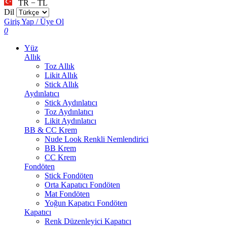
TR − TL
Dil
Giriş Yap / Üye Ol
0
Yüz
Allık
Toz Allık
Likit Allık
Stick Allık
Aydınlatıcı
Stick Aydınlatıcı
Toz Aydınlatıcı
Likit Aydınlatıcı
BB & CC Krem
Nude Look Renkli Nemlendirici
BB Krem
CC Krem
Fondöten
Stick Fondöten
Orta Kapatıcı Fondöten
Mat Fondöten
Yoğun Kapatıcı Fondöten
Kapatıcı
Renk Düzenleyici Kapatıcı