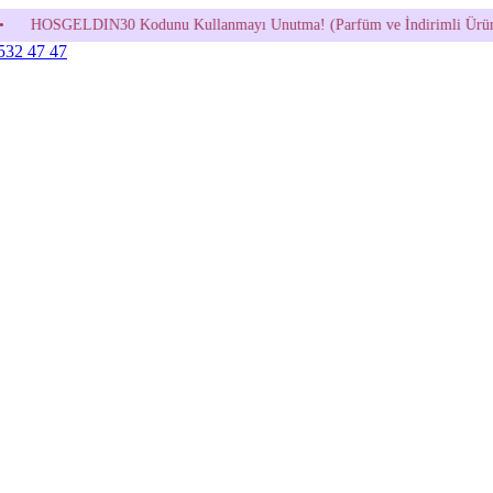
unu Kullanmayı Unutma! (Parfüm ve İndirimli Ürünlerde Geçerli Değildir
 532 47 47