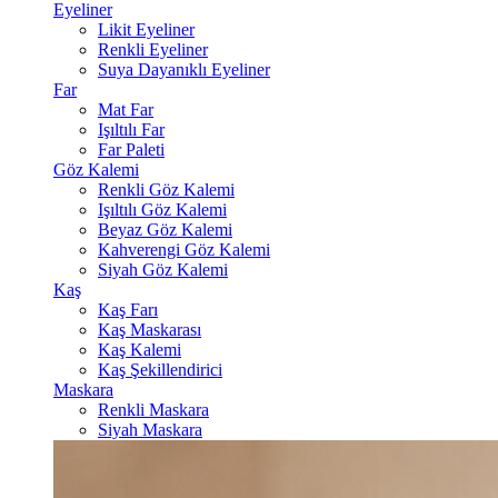
Eyeliner
Likit Eyeliner
Renkli Eyeliner
Suya Dayanıklı Eyeliner
Far
Mat Far
Işıltılı Far
Far Paleti
Göz Kalemi
Renkli Göz Kalemi
Işıltılı Göz Kalemi
Beyaz Göz Kalemi
Kahverengi Göz Kalemi
Siyah Göz Kalemi
Kaş
Kaş Farı
Kaş Maskarası
Kaş Kalemi
Kaş Şekillendirici
Maskara
Renkli Maskara
Siyah Maskara