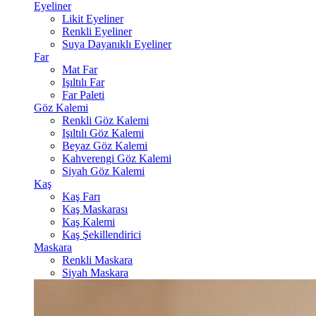
Eyeliner
Likit Eyeliner
Renkli Eyeliner
Suya Dayanıklı Eyeliner
Far
Mat Far
Işıltılı Far
Far Paleti
Göz Kalemi
Renkli Göz Kalemi
Işıltılı Göz Kalemi
Beyaz Göz Kalemi
Kahverengi Göz Kalemi
Siyah Göz Kalemi
Kaş
Kaş Farı
Kaş Maskarası
Kaş Kalemi
Kaş Şekillendirici
Maskara
Renkli Maskara
Siyah Maskara