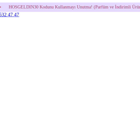
unu Kullanmayı Unutma! (Parfüm ve İndirimli Ürünlerde Geçerli Değildir
 532 47 47