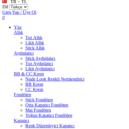
TR − TL
Dil
Giriş Yap / Üye Ol
0
Yüz
Allık
Toz Allık
Likit Allık
Stick Allık
Aydınlatıcı
Stick Aydınlatıcı
Toz Aydınlatıcı
Likit Aydınlatıcı
BB & CC Krem
Nude Look Renkli Nemlendirici
BB Krem
CC Krem
Fondöten
Stick Fondöten
Orta Kapatıcı Fondöten
Mat Fondöten
Yoğun Kapatıcı Fondöten
Kapatıcı
Renk Düzenleyici Kapatıcı