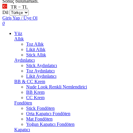
Sonuç bulunamadı.
TR − TL
Dil
Giriş Yap / Üye Ol
0
Yüz
Allık
Toz Allık
Likit Allık
Stick Allık
Aydınlatıcı
Stick Aydınlatıcı
Toz Aydınlatıcı
Likit Aydınlatıcı
BB & CC Krem
Nude Look Renkli Nemlendirici
BB Krem
CC Krem
Fondöten
Stick Fondöten
Orta Kapatıcı Fondöten
Mat Fondöten
Yoğun Kapatıcı Fondöten
Kapatıcı