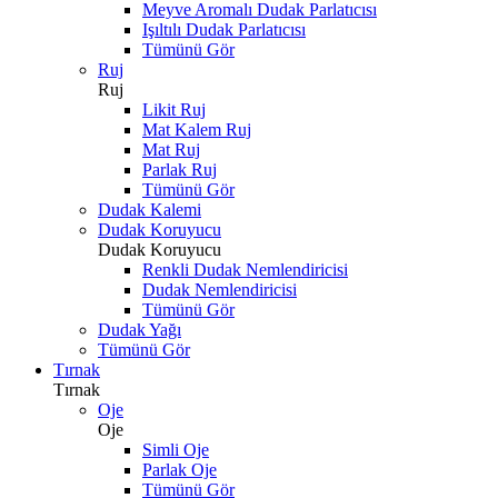
Meyve Aromalı Dudak Parlatıcısı
Işıltılı Dudak Parlatıcısı
Tümünü Gör
Ruj
Ruj
Likit Ruj
Mat Kalem Ruj
Mat Ruj
Parlak Ruj
Tümünü Gör
Dudak Kalemi
Dudak Koruyucu
Dudak Koruyucu
Renkli Dudak Nemlendiricisi
Dudak Nemlendiricisi
Tümünü Gör
Dudak Yağı
Tümünü Gör
Tırnak
Tırnak
Oje
Oje
Simli Oje
Parlak Oje
Tümünü Gör