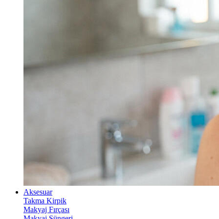
Aksesuar
Takma Kirpik
Makyaj Fırçası
Makyaj Süngeri