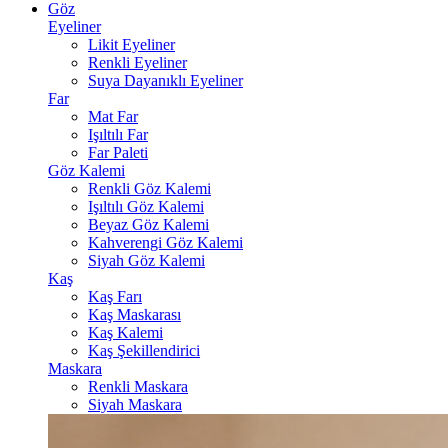
Göz
Eyeliner
Likit Eyeliner
Renkli Eyeliner
Suya Dayanıklı Eyeliner
Far
Mat Far
Işıltılı Far
Far Paleti
Göz Kalemi
Renkli Göz Kalemi
Işıltılı Göz Kalemi
Beyaz Göz Kalemi
Kahverengi Göz Kalemi
Siyah Göz Kalemi
Kaş
Kaş Farı
Kaş Maskarası
Kaş Kalemi
Kaş Şekillendirici
Maskara
Renkli Maskara
Siyah Maskara