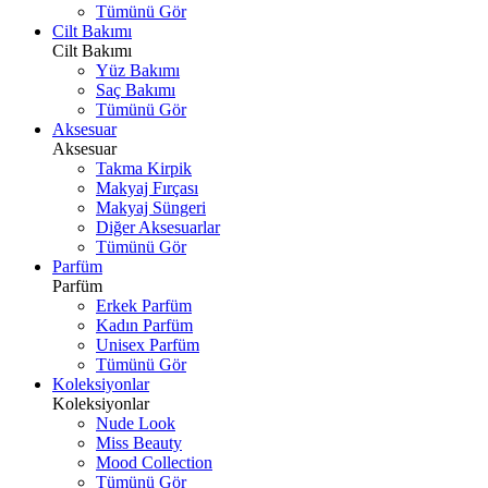
Tümünü Gör
Cilt Bakımı
Cilt Bakımı
Yüz Bakımı
Saç Bakımı
Tümünü Gör
Aksesuar
Aksesuar
Takma Kirpik
Makyaj Fırçası
Makyaj Süngeri
Diğer Aksesuarlar
Tümünü Gör
Parfüm
Parfüm
Erkek Parfüm
Kadın Parfüm
Unisex Parfüm
Tümünü Gör
Koleksiyonlar
Koleksiyonlar
Nude Look
Miss Beauty
Mood Collection
Tümünü Gör