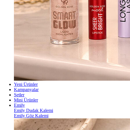
Yeni Ürünler
Kampanyalar
Setler
Mini Ürünler
Emily
Emily Dudak Kalemi
Emily Göz Kalemi