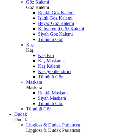
Göz Kalemi
Göz Kalemi
Renkli Göz Kalemi
Işıltılı Göz Kalemi
Beyaz Göz Kalemi
Kahverengi Göz Kalemi
Siyah Göz Kalemi
Tümünü Gör
Kaş
Kaş
Kaş Farı
Kaş Maskarası
Kaş Kalemi
Kaş Şekillendirici
Tümünü Gör
Maskara
Maskara
Renkli Maskara
Siyah Maskara
Tümünü Gör
Tümünü Gör
Dudak
Dudak
Lipgloss & Dudak Parlatıcısı
Lipgloss & Dudak Parlatıcısı