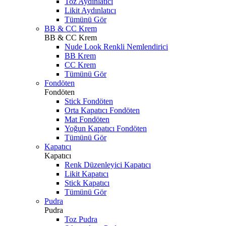
Toz Aydınlatıcı
Likit Aydınlatıcı
Tümünü Gör
BB & CC Krem
BB & CC Krem
Nude Look Renkli Nemlendirici
BB Krem
CC Krem
Tümünü Gör
Fondöten
Fondöten
Stick Fondöten
Orta Kapatıcı Fondöten
Mat Fondöten
Yoğun Kapatıcı Fondöten
Tümünü Gör
Kapatıcı
Kapatıcı
Renk Düzenleyici Kapatıcı
Likit Kapatıcı
Stick Kapatıcı
Tümünü Gör
Pudra
Pudra
Toz Pudra