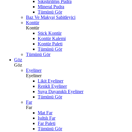
Sıkıştırılmış Pudra
Mineral Pudra
Tümünü Gör
Baz Ve Makyaj Sabitleyici
Kontür
Kontür
Stick Kontür
Kontür Kalemi
Kontür Paleti
Tümünü Gör
Tümünü Gör
Göz
Göz
Eyeliner
Eyeliner
Likit Eyeliner
Renkli Eyeliner
Suya Dayanıklı Eyeliner
Tümünü Gör
Far
Far
Mat Far
Işıltılı Far
Far Paleti
Tümünü Gör