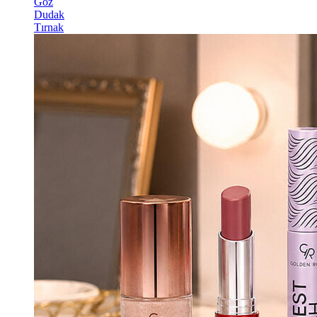
Göz
Dudak
Tırnak