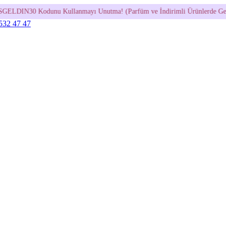
nmayı Unutma! (Parfüm ve İndirimli Ürünlerde Geçerli Değildir.)
•
 532 47 47