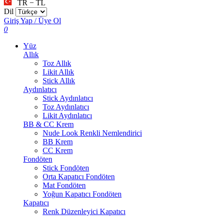
TR − TL
Dil
Giriş Yap / Üye Ol
0
Yüz
Allık
Toz Allık
Likit Allık
Stick Allık
Aydınlatıcı
Stick Aydınlatıcı
Toz Aydınlatıcı
Likit Aydınlatıcı
BB & CC Krem
Nude Look Renkli Nemlendirici
BB Krem
CC Krem
Fondöten
Stick Fondöten
Orta Kapatıcı Fondöten
Mat Fondöten
Yoğun Kapatıcı Fondöten
Kapatıcı
Renk Düzenleyici Kapatıcı