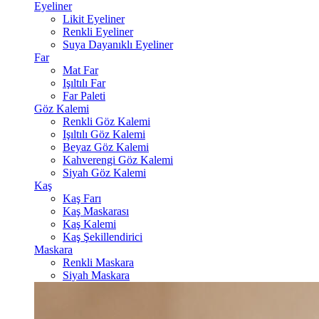
Eyeliner
Likit Eyeliner
Renkli Eyeliner
Suya Dayanıklı Eyeliner
Far
Mat Far
Işıltılı Far
Far Paleti
Göz Kalemi
Renkli Göz Kalemi
Işıltılı Göz Kalemi
Beyaz Göz Kalemi
Kahverengi Göz Kalemi
Siyah Göz Kalemi
Kaş
Kaş Farı
Kaş Maskarası
Kaş Kalemi
Kaş Şekillendirici
Maskara
Renkli Maskara
Siyah Maskara