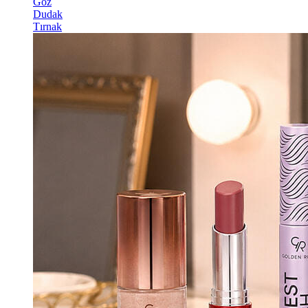
Göz
Dudak
Tırnak