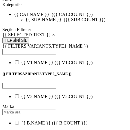
Kategoriler
{{ CAT.NAME }}
({{ CAT.COUNT }})
{{ SUB.NAME }}
({{ SUB.COUNT }})
Seçilen Filtreler
{{ SELECTED.TEXT }} ×
HEPSİNİ SİL
{{ FILTERS.VARIANTS.TYPE1_NAME }}
{{ V1.NAME }}
({{ V1.COUNT }})
{{ FILTERS.VARIANTS.TYPE2_NAME }}
{{ V2.NAME }}
({{ V2.COUNT }})
Marka
{{ B.NAME }}
({{ B.COUNT }})