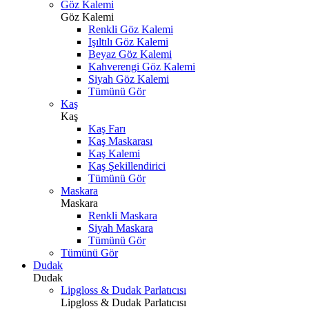
Göz Kalemi
Göz Kalemi
Renkli Göz Kalemi
Işıltılı Göz Kalemi
Beyaz Göz Kalemi
Kahverengi Göz Kalemi
Siyah Göz Kalemi
Tümünü Gör
Kaş
Kaş
Kaş Farı
Kaş Maskarası
Kaş Kalemi
Kaş Şekillendirici
Tümünü Gör
Maskara
Maskara
Renkli Maskara
Siyah Maskara
Tümünü Gör
Tümünü Gör
Dudak
Dudak
Lipgloss & Dudak Parlatıcısı
Lipgloss & Dudak Parlatıcısı