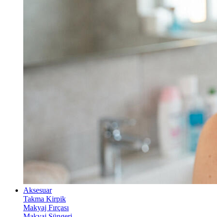
Aksesuar
Takma Kirpik
Makyaj Fırçası
Makyaj Süngeri