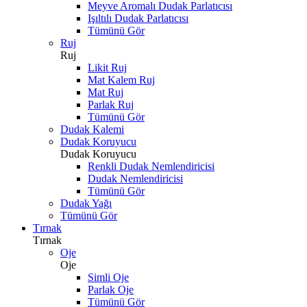
Meyve Aromalı Dudak Parlatıcısı
Işıltılı Dudak Parlatıcısı
Tümünü Gör
Ruj
Ruj
Likit Ruj
Mat Kalem Ruj
Mat Ruj
Parlak Ruj
Tümünü Gör
Dudak Kalemi
Dudak Koruyucu
Dudak Koruyucu
Renkli Dudak Nemlendiricisi
Dudak Nemlendiricisi
Tümünü Gör
Dudak Yağı
Tümünü Gör
Tırnak
Tırnak
Oje
Oje
Simli Oje
Parlak Oje
Tümünü Gör