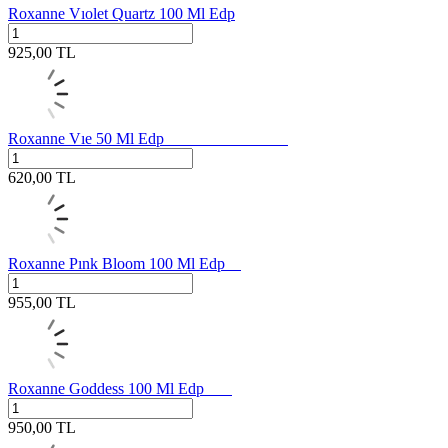
Roxanne Vıolet Quartz 100 Ml Edp
925,00
TL
Roxanne Vıe 50 Ml Edp
620,00
TL
Roxanne Pınk Bloom 100 Ml Edp
955,00
TL
Roxanne Goddess 100 Ml Edp
950,00
TL