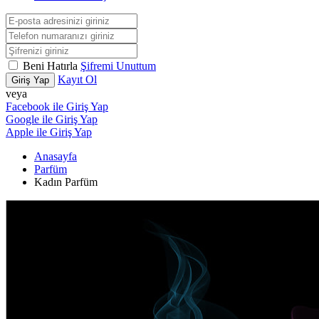
Beni Hatırla
Şifremi Unuttum
Kayıt Ol
Giriş Yap
veya
Facebook ile Giriş Yap
Google ile Giriş Yap
Apple ile Giriş Yap
Anasayfa
Parfüm
Kadın Parfüm