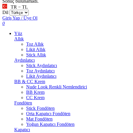
Sonuç bulunamadı.
TR − TL
Dil
Giriş Yap / Üye Ol
0
Yüz
Allık
Toz Allık
Likit Allık
Stick Allık
Aydınlatıcı
Stick Aydınlatıcı
Toz Aydınlatıcı
Likit Aydınlatıcı
BB & CC Krem
Nude Look Renkli Nemlendirici
BB Krem
CC Krem
Fondöten
Stick Fondöten
Orta Kapatıcı Fondöten
Mat Fondöten
Yoğun Kapatıcı Fondöten
Kapatıcı