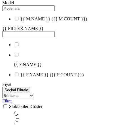
Model
{{ M.NAME }}
({{ M.COUNT }})
{{ FILTER.NAME }}
{{ F.NAME }}
{{ F.NAME }}
({{ F.COUNT }})
Fiyat
Seçimi Filtrele
Filtre
Stoktakileri Göster