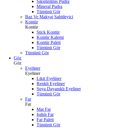
Sıkıştırılmış Pudra
Mineral Pudra
Tümünü Gör
Baz Ve Makyaj Sabitleyici
Kontür
Kontür
Stick Kontür
Kontür Kalemi
Kontür Paleti
Tümünü Gör
Tümünü Gör
Göz
Göz
Eyeliner
Eyeliner
Likit Eyeliner
Renkli Eyeliner
Suya Dayanıklı Eyeliner
Tümünü Gör
Far
Far
Mat Far
Işıltılı Far
Far Paleti
Tümünü Gör