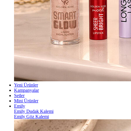
Yeni Ürünler
Kampanyalar
Setler
Mini Ürünler
Emily
Emily Dudak Kalemi
Emily Göz Kalemi