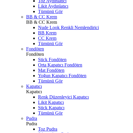
Toz Aydınlatıcı
Likit Aydınlatıcı
Tümünü Gör
BB & CC Krem
BB & CC Krem
Nude Look Renkli Nemlendirici
BB Krem
CC Krem
Tümünü Gör
Fondöten
Fondöten
Stick Fondöten
Orta Kapatıcı Fondöten
Mat Fondöten
Yoğun Kapatıcı Fondöten
Tümünü Gör
Kapatıcı
Kapatıcı
Renk Düzenleyici Kapatıcı
Likit Kapatıcı
Stick Kapatıcı
Tümünü Gör
Pudra
Pudra
Toz Pudra