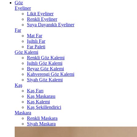
Göz
Eyeliner
Likit Eyeliner
Renkli Eyeliner
Suya Dayanıklı Eyeliner
Far
Mat Far
Işıltılı Far
Far Paleti
Göz Kalemi
Renkli Göz Kalemi
Işıltılı Göz Kalemi
Beyaz Göz Kalemi
Kahverengi Göz Kalemi
Siyah Göz Kalemi
Kaş
Kaş Farı
Kaş Maskarası
Kaş Kalemi
Kaş Şekillendirici
Maskara
Renkli Maskara
Siyah Maskara