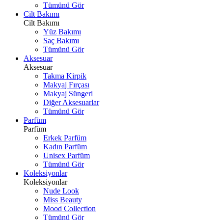
Tümünü Gör
Cilt Bakımı
Cilt Bakımı
Yüz Bakımı
Saç Bakımı
Tümünü Gör
Aksesuar
Aksesuar
Takma Kirpik
Makyaj Fırçası
Makyaj Süngeri
Diğer Aksesuarlar
Tümünü Gör
Parfüm
Parfüm
Erkek Parfüm
Kadın Parfüm
Unisex Parfüm
Tümünü Gör
Koleksiyonlar
Koleksiyonlar
Nude Look
Miss Beauty
Mood Collection
Tümünü Gör