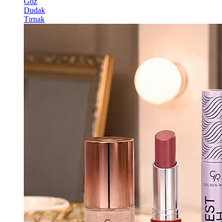
Göz
Dudak
Tırnak