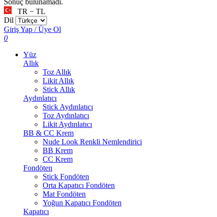
Sonuç bulunamadı.
TR − TL
Dil
Giriş Yap / Üye Ol
0
Yüz
Allık
Toz Allık
Likit Allık
Stick Allık
Aydınlatıcı
Stick Aydınlatıcı
Toz Aydınlatıcı
Likit Aydınlatıcı
BB & CC Krem
Nude Look Renkli Nemlendirici
BB Krem
CC Krem
Fondöten
Stick Fondöten
Orta Kapatıcı Fondöten
Mat Fondöten
Yoğun Kapatıcı Fondöten
Kapatıcı