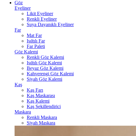
Göz
Eyeliner
Likit Eyeliner
Renkli Eyeliner
Suya Dayanıklı Eyeliner
Far
Mat Far
Işıltılı Far
Far Paleti
Göz Kalemi
Renkli Göz Kalemi
Işıltılı Göz Kalemi
Beyaz Göz Kalemi
Kahverengi Göz Kalemi
Siyah Göz Kalemi
Kaş
Kaş Farı
Kaş Maskarası
Kaş Kalemi
Kaş Şekillendirici
Maskara
Renkli Maskara
Siyah Maskara