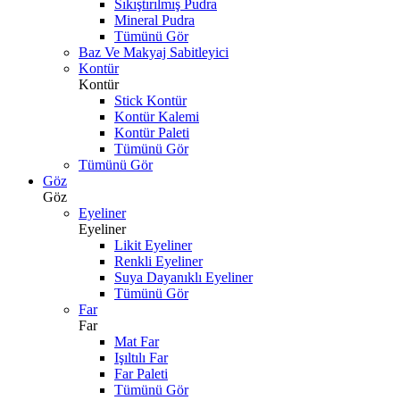
Sıkıştırılmış Pudra
Mineral Pudra
Tümünü Gör
Baz Ve Makyaj Sabitleyici
Kontür
Kontür
Stick Kontür
Kontür Kalemi
Kontür Paleti
Tümünü Gör
Tümünü Gör
Göz
Göz
Eyeliner
Eyeliner
Likit Eyeliner
Renkli Eyeliner
Suya Dayanıklı Eyeliner
Tümünü Gör
Far
Far
Mat Far
Işıltılı Far
Far Paleti
Tümünü Gör