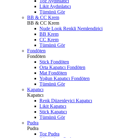
Toz Aydınlatıcı
Likit Aydınlatıcı
Tümünü Gör
BB & CC Krem
BB & CC Krem
Nude Look Renkli Nemlendirici
BB Krem
CC Krem
Tümünü Gör
Fondöten
Fondöten
Stick Fondöten
Orta Kapatıcı Fondöten
Mat Fondöten
Yoğun Kapatıcı Fondöten
Tümünü Gör
Kapatıcı
Kapatıcı
Renk Düzenleyici Kapatıcı
Likit Kapatıcı
Stick Kapatıcı
Tümünü Gör
Pudra
Pudra
Toz Pudra