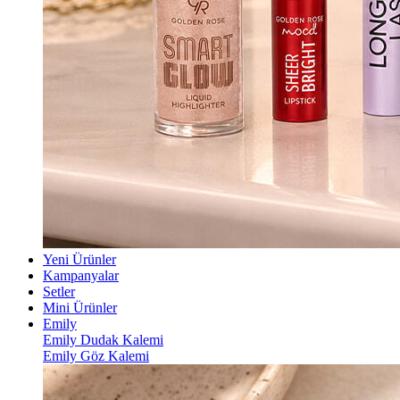
Yeni Ürünler
Kampanyalar
Setler
Mini Ürünler
Emily
Emily Dudak Kalemi
Emily Göz Kalemi