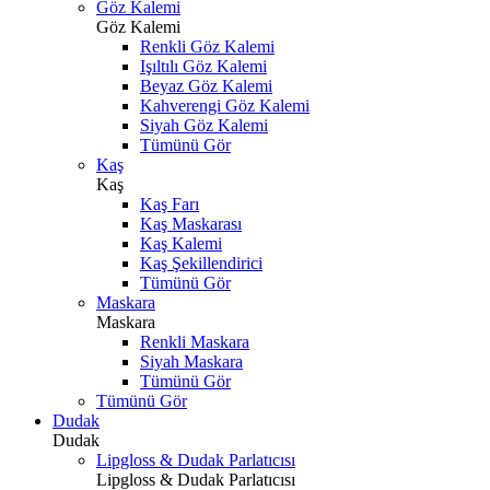
Göz Kalemi
Göz Kalemi
Renkli Göz Kalemi
Işıltılı Göz Kalemi
Beyaz Göz Kalemi
Kahverengi Göz Kalemi
Siyah Göz Kalemi
Tümünü Gör
Kaş
Kaş
Kaş Farı
Kaş Maskarası
Kaş Kalemi
Kaş Şekillendirici
Tümünü Gör
Maskara
Maskara
Renkli Maskara
Siyah Maskara
Tümünü Gör
Tümünü Gör
Dudak
Dudak
Lipgloss & Dudak Parlatıcısı
Lipgloss & Dudak Parlatıcısı