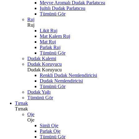
Meyve Aromalı Dudak Parlatıcısı
Işıltılı Dudak Parlatıcısı
Tümünü Gör
Ruj
Ruj
Likit Ruj
Mat Kalem Ruj
Mat Ruj
Parlak Ruj
Tümünü Gör
Dudak Kalemi
Dudak Koruyucu
Dudak Koruyucu
Renkli Dudak Nemlendiricisi
Dudak Nemlendiricisi
Tümünü Gör
Dudak Yağı
Tümünü Gör
Tırnak
Tırnak
Oje
Oje
Simli Oje
Parlak Oje
Tümünü Gör