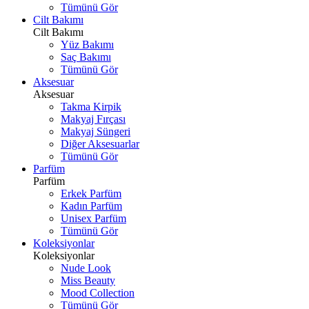
Tümünü Gör
Cilt Bakımı
Cilt Bakımı
Yüz Bakımı
Saç Bakımı
Tümünü Gör
Aksesuar
Aksesuar
Takma Kirpik
Makyaj Fırçası
Makyaj Süngeri
Diğer Aksesuarlar
Tümünü Gör
Parfüm
Parfüm
Erkek Parfüm
Kadın Parfüm
Unisex Parfüm
Tümünü Gör
Koleksiyonlar
Koleksiyonlar
Nude Look
Miss Beauty
Mood Collection
Tümünü Gör