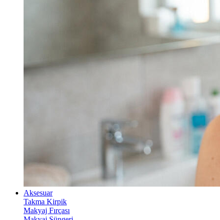
Aksesuar
Takma Kirpik
Makyaj Fırçası
Makyaj Süngeri