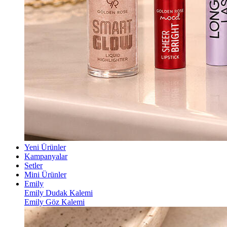
Yeni Ürünler
Kampanyalar
Setler
Mini Ürünler
Emily
Emily Dudak Kalemi
Emily Göz Kalemi