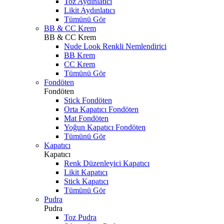
Toz Aydınlatıcı
Likit Aydınlatıcı
Tümünü Gör
BB & CC Krem
BB & CC Krem
Nude Look Renkli Nemlendirici
BB Krem
CC Krem
Tümünü Gör
Fondöten
Fondöten
Stick Fondöten
Orta Kapatıcı Fondöten
Mat Fondöten
Yoğun Kapatıcı Fondöten
Tümünü Gör
Kapatıcı
Kapatıcı
Renk Düzenleyici Kapatıcı
Likit Kapatıcı
Stick Kapatıcı
Tümünü Gör
Pudra
Pudra
Toz Pudra