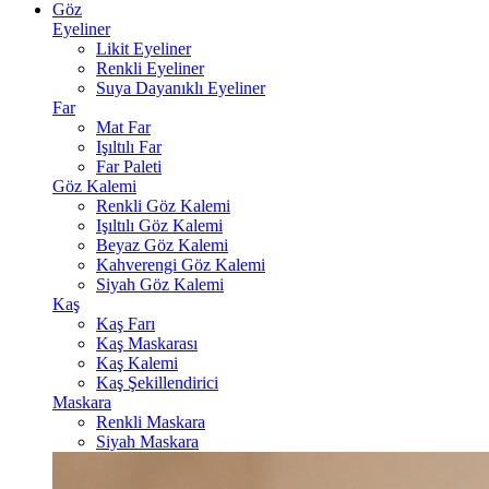
Göz
Eyeliner
Likit Eyeliner
Renkli Eyeliner
Suya Dayanıklı Eyeliner
Far
Mat Far
Işıltılı Far
Far Paleti
Göz Kalemi
Renkli Göz Kalemi
Işıltılı Göz Kalemi
Beyaz Göz Kalemi
Kahverengi Göz Kalemi
Siyah Göz Kalemi
Kaş
Kaş Farı
Kaş Maskarası
Kaş Kalemi
Kaş Şekillendirici
Maskara
Renkli Maskara
Siyah Maskara