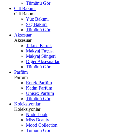
Tümünü Gör
Cilt Bakımı
Cilt Bakımı
Yüz Bakımı
Saç Bakımı
Tümünü Gör
Aksesuar
Aksesuar
Takma Kirpik
Makyaj Fırçası
Makyaj Süngeri
Diğer Aksesuarlar
Tümünü Gör
Parfüm
Parfüm
Erkek Parfüm
Kadın Parfüm
Unisex Parfüm
Tümünü Gör
Koleksiyonlar
Koleksiyonlar
Nude Look
Miss Beauty
Mood Collection
Tümünü Gör