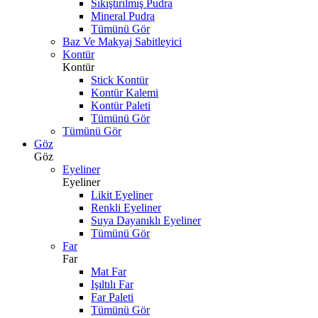
Sıkıştırılmış Pudra
Mineral Pudra
Tümünü Gör
Baz Ve Makyaj Sabitleyici
Kontür
Kontür
Stick Kontür
Kontür Kalemi
Kontür Paleti
Tümünü Gör
Tümünü Gör
Göz
Göz
Eyeliner
Eyeliner
Likit Eyeliner
Renkli Eyeliner
Suya Dayanıklı Eyeliner
Tümünü Gör
Far
Far
Mat Far
Işıltılı Far
Far Paleti
Tümünü Gör