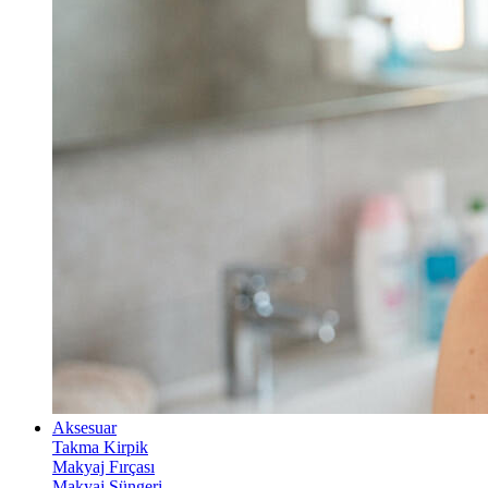
Aksesuar
Takma Kirpik
Makyaj Fırçası
Makyaj Süngeri