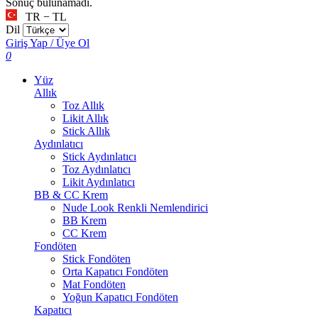
Sonuç bulunamadı.
TR − TL
Dil
Giriş Yap / Üye Ol
0
Yüz
Allık
Toz Allık
Likit Allık
Stick Allık
Aydınlatıcı
Stick Aydınlatıcı
Toz Aydınlatıcı
Likit Aydınlatıcı
BB & CC Krem
Nude Look Renkli Nemlendirici
BB Krem
CC Krem
Fondöten
Stick Fondöten
Orta Kapatıcı Fondöten
Mat Fondöten
Yoğun Kapatıcı Fondöten
Kapatıcı