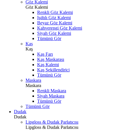
Göz Kalemi
Göz Kalemi
Renkli Göz Kalemi
Işıltılı Göz Kalemi
Beyaz Göz Kalemi
Kahverengi Göz Kalemi
Siyah Göz Kalemi
Tümünü Gör
Kaş
Kaş
Kaş Farı
Kaş Maskarası
Kaş Kalemi
Kaş Şekillendirici
Tümünü Gör
Maskara
Maskara
Renkli Maskara
Siyah Maskara
Tümünü Gör
Tümünü Gör
Dudak
Dudak
Lipgloss & Dudak Parlatıcısı
Lipgloss & Dudak Parlatıcısı