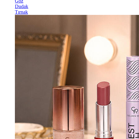
Göz
Dudak
Tırnak