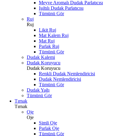
Meyve Aromalı Dudak Parlatıcısı
Işıltılı Dudak Parlatıcısı
Tümünü Gör
Ruj
Ruj
Likit Ruj
Mat Kalem Ruj
Mat Ruj
Parlak Ruj
Tümünü Gör
Dudak Kalemi
Dudak Koruyucu
Dudak Koruyucu
Renkli Dudak Nemlendiricisi
Dudak Nemlendiricisi
Tümünü Gör
Dudak Yağı
Tümünü Gör
Tırnak
Tırnak
Oje
Oje
Simli Oje
Parlak Oje
Tümünü Gör