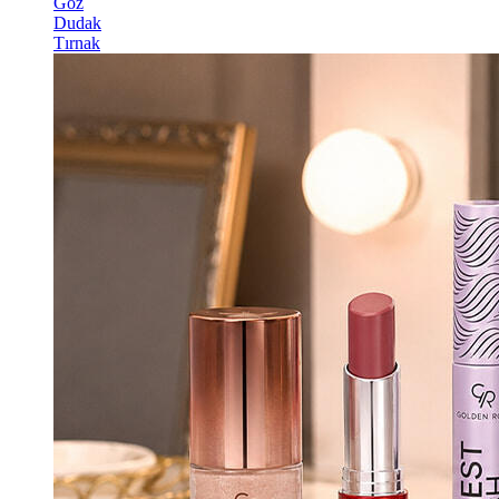
Göz
Dudak
Tırnak