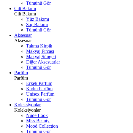
Tümünü Gör
Cilt Bakımı
Cilt Bakımı
Yüz Bakımı
Saç Bakımı
Tümünü Gör
Aksesuar
Aksesuar
Takma Kirpik
Makyaj Fırçası
Makyaj Süngeri
Diğer Aksesuarlar
Tümünü Gör
Parfüm
Parfüm
Erkek Parfüm
Kadın Parfüm
Unisex Parfüm
Tümünü Gör
Koleksiyonlar
Koleksiyonlar
Nude Look
Miss Beauty
Mood Collection
Tümünü Gör