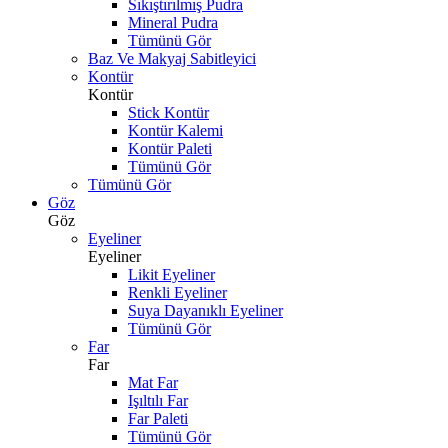
Sıkıştırılmış Pudra
Mineral Pudra
Tümünü Gör
Baz Ve Makyaj Sabitleyici
Kontür
Kontür
Stick Kontür
Kontür Kalemi
Kontür Paleti
Tümünü Gör
Tümünü Gör
Göz
Göz
Eyeliner
Eyeliner
Likit Eyeliner
Renkli Eyeliner
Suya Dayanıklı Eyeliner
Tümünü Gör
Far
Far
Mat Far
Işıltılı Far
Far Paleti
Tümünü Gör