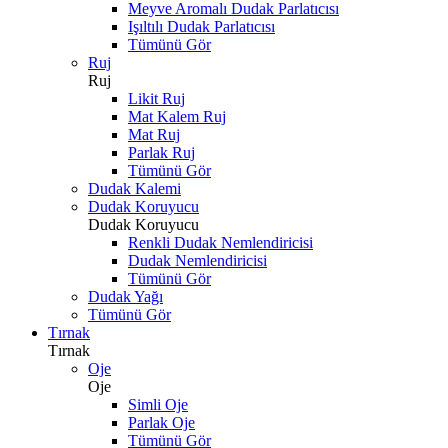
Meyve Aromalı Dudak Parlatıcısı
Işıltılı Dudak Parlatıcısı
Tümünü Gör
Ruj
Ruj
Likit Ruj
Mat Kalem Ruj
Mat Ruj
Parlak Ruj
Tümünü Gör
Dudak Kalemi
Dudak Koruyucu
Dudak Koruyucu
Renkli Dudak Nemlendiricisi
Dudak Nemlendiricisi
Tümünü Gör
Dudak Yağı
Tümünü Gör
Tırnak
Tırnak
Oje
Oje
Simli Oje
Parlak Oje
Tümünü Gör