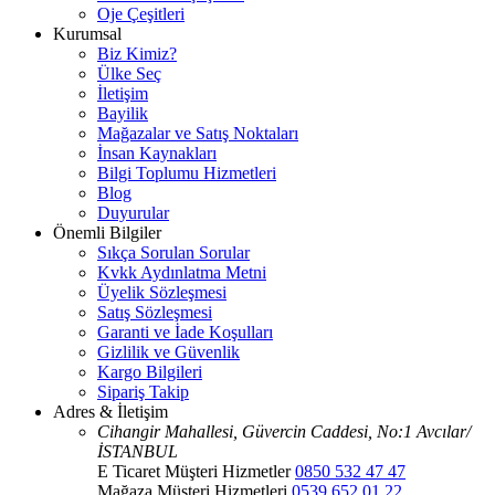
Oje Çeşitleri
Kurumsal
Biz Kimiz?
Ülke Seç
İletişim
Bayilik
Mağazalar ve Satış Noktaları
İnsan Kaynakları
Bilgi Toplumu Hizmetleri
Blog
Duyurular
Önemli Bilgiler
Sıkça Sorulan Sorular
Kvkk Aydınlatma Metni
Üyelik Sözleşmesi
Satış Sözleşmesi
Garanti ve İade Koşulları
Gizlilik ve Güvenlik
Kargo Bilgileri
Sipariş Takip
Adres & İletişim
Cihangir Mahallesi, Güvercin Caddesi, No:1 Avcılar/
İSTANBUL
E Ticaret Müşteri Hizmetler
0850 532 47 47
Mağaza Müşteri Hizmetleri
0539 652 01 22