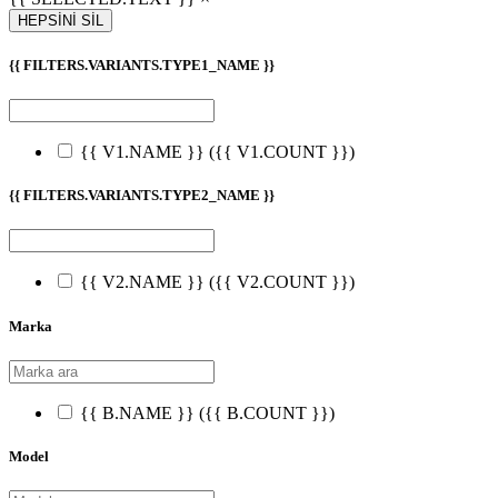
HEPSİNİ SİL
{{ FILTERS.VARIANTS.TYPE1_NAME }}
{{ V1.NAME }}
({{ V1.COUNT }})
{{ FILTERS.VARIANTS.TYPE2_NAME }}
{{ V2.NAME }}
({{ V2.COUNT }})
Marka
{{ B.NAME }}
({{ B.COUNT }})
Model