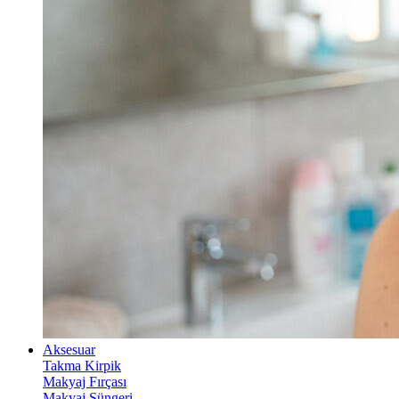
Aksesuar
Takma Kirpik
Makyaj Fırçası
Makyaj Süngeri