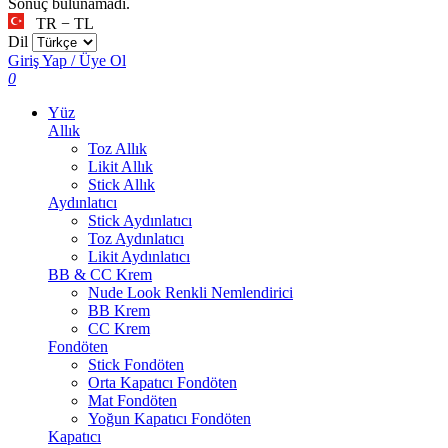
Sonuç bulunamadı.
TR − TL
Dil
Giriş Yap / Üye Ol
0
Yüz
Allık
Toz Allık
Likit Allık
Stick Allık
Aydınlatıcı
Stick Aydınlatıcı
Toz Aydınlatıcı
Likit Aydınlatıcı
BB & CC Krem
Nude Look Renkli Nemlendirici
BB Krem
CC Krem
Fondöten
Stick Fondöten
Orta Kapatıcı Fondöten
Mat Fondöten
Yoğun Kapatıcı Fondöten
Kapatıcı