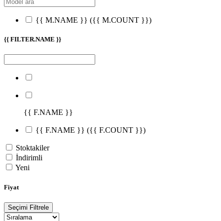
{{ M.NAME }}
({{ M.COUNT }})
{{ FILTER.NAME }}
{{ F.NAME }}
{{ F.NAME }}
({{ F.COUNT }})
Stoktakiler
İndirimli
Yeni
Fiyat
Seçimi Filtrele