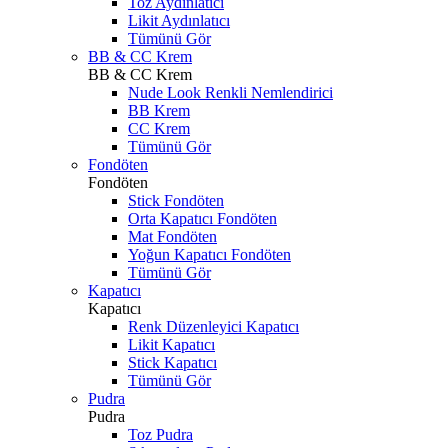
Toz Aydınlatıcı
Likit Aydınlatıcı
Tümünü Gör
BB & CC Krem
BB & CC Krem
Nude Look Renkli Nemlendirici
BB Krem
CC Krem
Tümünü Gör
Fondöten
Fondöten
Stick Fondöten
Orta Kapatıcı Fondöten
Mat Fondöten
Yoğun Kapatıcı Fondöten
Tümünü Gör
Kapatıcı
Kapatıcı
Renk Düzenleyici Kapatıcı
Likit Kapatıcı
Stick Kapatıcı
Tümünü Gör
Pudra
Pudra
Toz Pudra