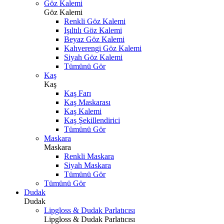
Göz Kalemi
Göz Kalemi
Renkli Göz Kalemi
Işıltılı Göz Kalemi
Beyaz Göz Kalemi
Kahverengi Göz Kalemi
Siyah Göz Kalemi
Tümünü Gör
Kaş
Kaş
Kaş Farı
Kaş Maskarası
Kaş Kalemi
Kaş Şekillendirici
Tümünü Gör
Maskara
Maskara
Renkli Maskara
Siyah Maskara
Tümünü Gör
Tümünü Gör
Dudak
Dudak
Lipgloss & Dudak Parlatıcısı
Lipgloss & Dudak Parlatıcısı