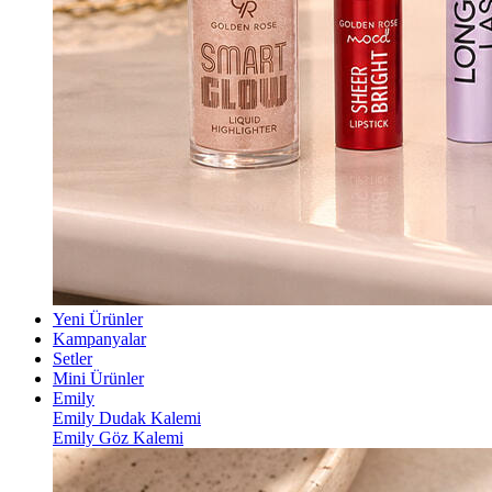
Yeni Ürünler
Kampanyalar
Setler
Mini Ürünler
Emily
Emily Dudak Kalemi
Emily Göz Kalemi