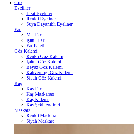
Göz
Eyeliner
Likit Eyeliner
Renkli Eyeliner
Suya Dayanıklı Eyeliner
Far
Mat Far
Işıltılı Far
Far Paleti
Göz Kalemi
Renkli Göz Kalemi
Işıltılı Göz Kalemi
Beyaz Göz Kalemi
Kahverengi Göz Kalemi
Siyah Göz Kalemi
Kaş
Kaş Farı
Kaş Maskarası
Kaş Kalemi
Kaş Şekillendirici
Maskara
Renkli Maskara
Siyah Maskara