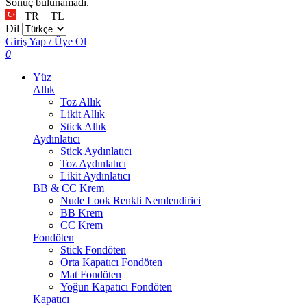
Sonuç bulunamadı.
TR − TL
Dil
Giriş Yap / Üye Ol
0
Yüz
Allık
Toz Allık
Likit Allık
Stick Allık
Aydınlatıcı
Stick Aydınlatıcı
Toz Aydınlatıcı
Likit Aydınlatıcı
BB & CC Krem
Nude Look Renkli Nemlendirici
BB Krem
CC Krem
Fondöten
Stick Fondöten
Orta Kapatıcı Fondöten
Mat Fondöten
Yoğun Kapatıcı Fondöten
Kapatıcı