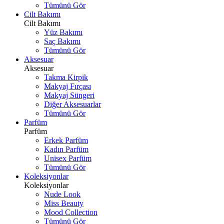
Tümünü Gör
Cilt Bakımı
Cilt Bakımı
Yüz Bakımı
Saç Bakımı
Tümünü Gör
Aksesuar
Aksesuar
Takma Kirpik
Makyaj Fırçası
Makyaj Süngeri
Diğer Aksesuarlar
Tümünü Gör
Parfüm
Parfüm
Erkek Parfüm
Kadın Parfüm
Unisex Parfüm
Tümünü Gör
Koleksiyonlar
Koleksiyonlar
Nude Look
Miss Beauty
Mood Collection
Tümünü Gör