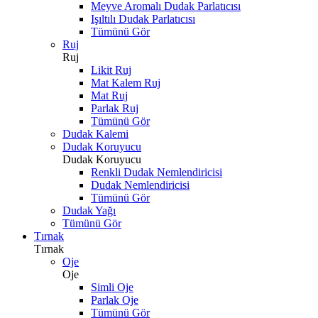
Meyve Aromalı Dudak Parlatıcısı
Işıltılı Dudak Parlatıcısı
Tümünü Gör
Ruj
Ruj
Likit Ruj
Mat Kalem Ruj
Mat Ruj
Parlak Ruj
Tümünü Gör
Dudak Kalemi
Dudak Koruyucu
Dudak Koruyucu
Renkli Dudak Nemlendiricisi
Dudak Nemlendiricisi
Tümünü Gör
Dudak Yağı
Tümünü Gör
Tırnak
Tırnak
Oje
Oje
Simli Oje
Parlak Oje
Tümünü Gör