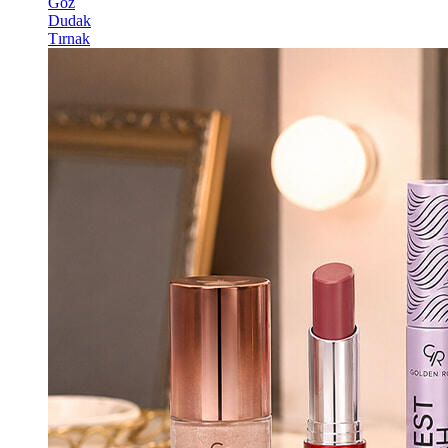
Göz
Dudak
Tırnak