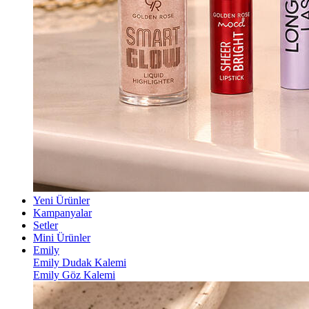
Yeni Ürünler
Kampanyalar
Setler
Mini Ürünler
Emily
Emily Dudak Kalemi
Emily Göz Kalemi