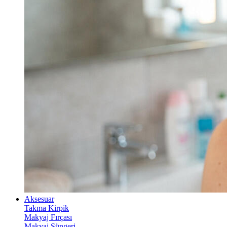
Aksesuar
Takma Kirpik
Makyaj Fırçası
Makyaj Süngeri