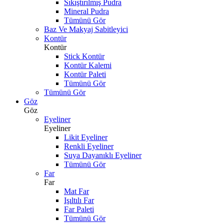
Sıkıştırılmış Pudra
Mineral Pudra
Tümünü Gör
Baz Ve Makyaj Sabitleyici
Kontür
Kontür
Stick Kontür
Kontür Kalemi
Kontür Paleti
Tümünü Gör
Tümünü Gör
Göz
Göz
Eyeliner
Eyeliner
Likit Eyeliner
Renkli Eyeliner
Suya Dayanıklı Eyeliner
Tümünü Gör
Far
Far
Mat Far
Işıltılı Far
Far Paleti
Tümünü Gör