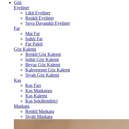
Göz
Eyeliner
Likit Eyeliner
Renkli Eyeliner
Suya Dayanıklı Eyeliner
Far
Mat Far
Işıltılı Far
Far Paleti
Göz Kalemi
Renkli Göz Kalemi
Işıltılı Göz Kalemi
Beyaz Göz Kalemi
Kahverengi Göz Kalemi
Siyah Göz Kalemi
Kaş
Kaş Farı
Kaş Maskarası
Kaş Kalemi
Kaş Şekillendirici
Maskara
Renkli Maskara
Siyah Maskara