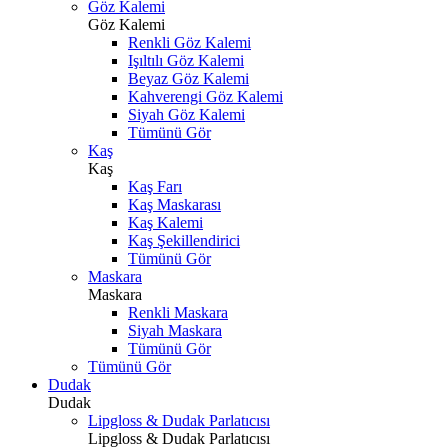
Göz Kalemi
Göz Kalemi
Renkli Göz Kalemi
Işıltılı Göz Kalemi
Beyaz Göz Kalemi
Kahverengi Göz Kalemi
Siyah Göz Kalemi
Tümünü Gör
Kaş
Kaş
Kaş Farı
Kaş Maskarası
Kaş Kalemi
Kaş Şekillendirici
Tümünü Gör
Maskara
Maskara
Renkli Maskara
Siyah Maskara
Tümünü Gör
Tümünü Gör
Dudak
Dudak
Lipgloss & Dudak Parlatıcısı
Lipgloss & Dudak Parlatıcısı