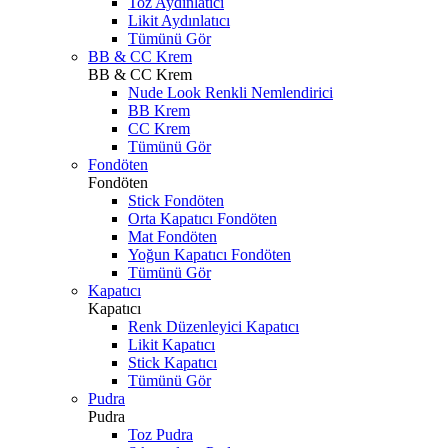
Toz Aydınlatıcı
Likit Aydınlatıcı
Tümünü Gör
BB & CC Krem
BB & CC Krem
Nude Look Renkli Nemlendirici
BB Krem
CC Krem
Tümünü Gör
Fondöten
Fondöten
Stick Fondöten
Orta Kapatıcı Fondöten
Mat Fondöten
Yoğun Kapatıcı Fondöten
Tümünü Gör
Kapatıcı
Kapatıcı
Renk Düzenleyici Kapatıcı
Likit Kapatıcı
Stick Kapatıcı
Tümünü Gör
Pudra
Pudra
Toz Pudra