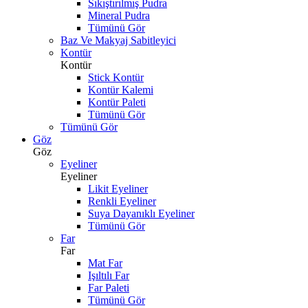
Sıkıştırılmış Pudra
Mineral Pudra
Tümünü Gör
Baz Ve Makyaj Sabitleyici
Kontür
Kontür
Stick Kontür
Kontür Kalemi
Kontür Paleti
Tümünü Gör
Tümünü Gör
Göz
Göz
Eyeliner
Eyeliner
Likit Eyeliner
Renkli Eyeliner
Suya Dayanıklı Eyeliner
Tümünü Gör
Far
Far
Mat Far
Işıltılı Far
Far Paleti
Tümünü Gör