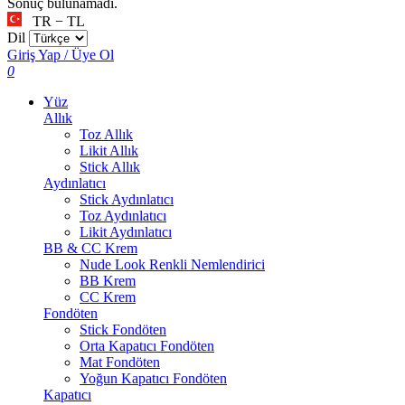
Sonuç bulunamadı.
TR − TL
Dil
Giriş Yap / Üye Ol
0
Yüz
Allık
Toz Allık
Likit Allık
Stick Allık
Aydınlatıcı
Stick Aydınlatıcı
Toz Aydınlatıcı
Likit Aydınlatıcı
BB & CC Krem
Nude Look Renkli Nemlendirici
BB Krem
CC Krem
Fondöten
Stick Fondöten
Orta Kapatıcı Fondöten
Mat Fondöten
Yoğun Kapatıcı Fondöten
Kapatıcı