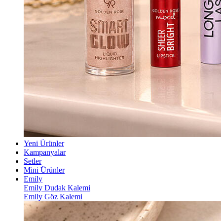
Yeni Ürünler
Kampanyalar
Setler
Mini Ürünler
Emily
Emily Dudak Kalemi
Emily Göz Kalemi