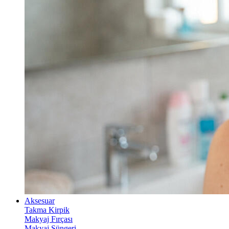
Aksesuar
Takma Kirpik
Makyaj Fırçası
Makyaj Süngeri