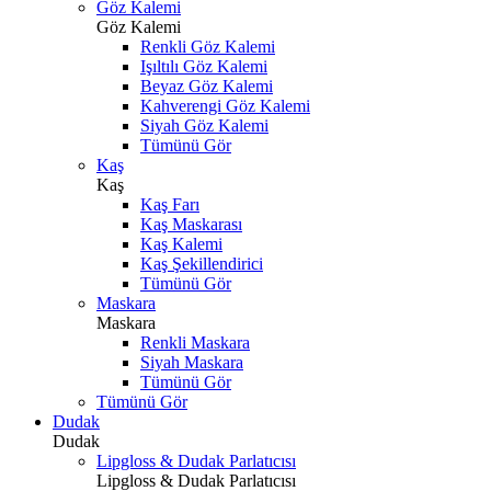
Göz Kalemi
Göz Kalemi
Renkli Göz Kalemi
Işıltılı Göz Kalemi
Beyaz Göz Kalemi
Kahverengi Göz Kalemi
Siyah Göz Kalemi
Tümünü Gör
Kaş
Kaş
Kaş Farı
Kaş Maskarası
Kaş Kalemi
Kaş Şekillendirici
Tümünü Gör
Maskara
Maskara
Renkli Maskara
Siyah Maskara
Tümünü Gör
Tümünü Gör
Dudak
Dudak
Lipgloss & Dudak Parlatıcısı
Lipgloss & Dudak Parlatıcısı