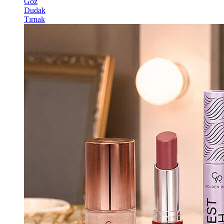
Göz
Dudak
Tırnak