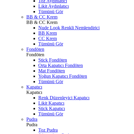
Toz Aydınlatıcı
Likit Aydınlatıcı
Tümünü Gör
BB & CC Krem
BB & CC Krem
Nude Look Renkli Nemlendirici
BB Krem
CC Krem
Tümünü Gör
Fondöten
Fondöten
Stick Fondöten
Orta Kapatıcı Fondöten
Mat Fondöten
Yoğun Kapatıcı Fondöten
Tümünü Gör
Kapatıcı
Kapatıcı
Renk Düzenleyici Kapatıcı
Likit Kapatıcı
Stick Kapatıcı
Tümünü Gör
Pudra
Pudra
Toz Pudra