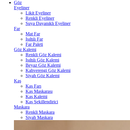
Göz
Eyeliner
Likit Eyeliner
Renkli Eyeliner
Suya Dayanıklı Eyeliner
Far
Mat Far
Işıltılı Far
Far Paleti
Göz Kalemi
Renkli Göz Kalemi
Işıltılı Göz Kalemi
Beyaz Göz Kalemi
Kahverengi Göz Kalemi
Siyah Göz Kalemi
Kaş
Kaş Farı
Kaş Maskarası
Kaş Kalemi
Kaş Şekillendirici
Maskara
Renkli Maskara
Siyah Maskara