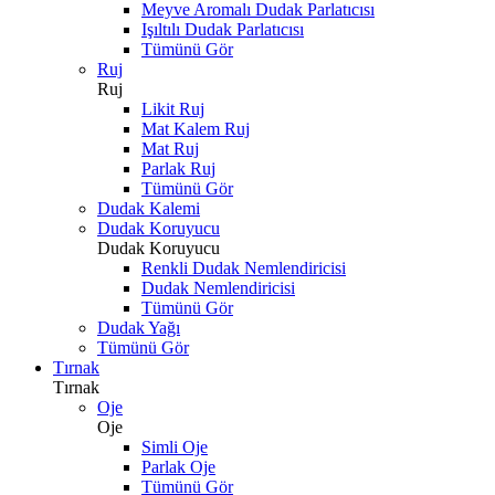
Meyve Aromalı Dudak Parlatıcısı
Işıltılı Dudak Parlatıcısı
Tümünü Gör
Ruj
Ruj
Likit Ruj
Mat Kalem Ruj
Mat Ruj
Parlak Ruj
Tümünü Gör
Dudak Kalemi
Dudak Koruyucu
Dudak Koruyucu
Renkli Dudak Nemlendiricisi
Dudak Nemlendiricisi
Tümünü Gör
Dudak Yağı
Tümünü Gör
Tırnak
Tırnak
Oje
Oje
Simli Oje
Parlak Oje
Tümünü Gör