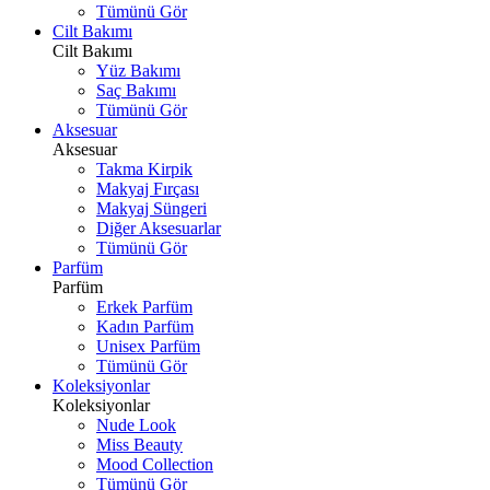
Tümünü Gör
Cilt Bakımı
Cilt Bakımı
Yüz Bakımı
Saç Bakımı
Tümünü Gör
Aksesuar
Aksesuar
Takma Kirpik
Makyaj Fırçası
Makyaj Süngeri
Diğer Aksesuarlar
Tümünü Gör
Parfüm
Parfüm
Erkek Parfüm
Kadın Parfüm
Unisex Parfüm
Tümünü Gör
Koleksiyonlar
Koleksiyonlar
Nude Look
Miss Beauty
Mood Collection
Tümünü Gör