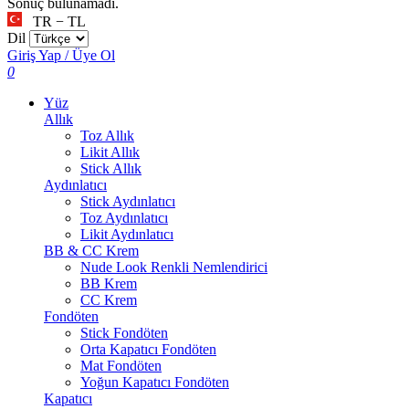
Sonuç bulunamadı.
TR − TL
Dil
Giriş Yap / Üye Ol
0
Yüz
Allık
Toz Allık
Likit Allık
Stick Allık
Aydınlatıcı
Stick Aydınlatıcı
Toz Aydınlatıcı
Likit Aydınlatıcı
BB & CC Krem
Nude Look Renkli Nemlendirici
BB Krem
CC Krem
Fondöten
Stick Fondöten
Orta Kapatıcı Fondöten
Mat Fondöten
Yoğun Kapatıcı Fondöten
Kapatıcı