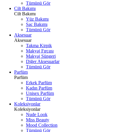
Tümünü Gör
Cilt Bakımı
Cilt Bakımı
Yüz Bakımı
Saç Bakımı
Tümünü Gör
Aksesuar
Aksesuar
Takma Kirpik
Makyaj Fırçası
Makyaj Süngeri
Diğer Aksesuarlar
Tümünü Gör
Parfüm
Parfüm
Erkek Parfüm
Kadın Parfüm
Unisex Parfüm
Tümünü Gör
Koleksiyonlar
Koleksiyonlar
Nude Look
Miss Beauty
Mood Collection
Tümünü Gör