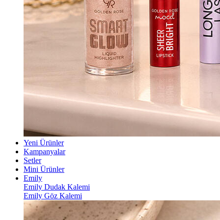
Yeni Ürünler
Kampanyalar
Setler
Mini Ürünler
Emily
Emily Dudak Kalemi
Emily Göz Kalemi