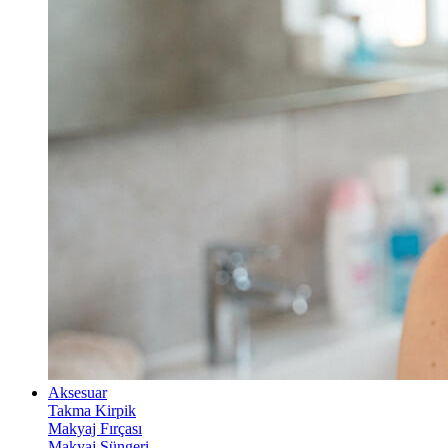
Aksesuar
Takma Kirpik
Makyaj Fırçası
Makyaj Süngeri