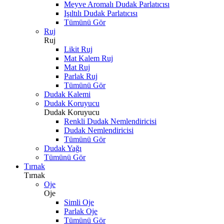
Meyve Aromalı Dudak Parlatıcısı
Işıltılı Dudak Parlatıcısı
Tümünü Gör
Ruj
Ruj
Likit Ruj
Mat Kalem Ruj
Mat Ruj
Parlak Ruj
Tümünü Gör
Dudak Kalemi
Dudak Koruyucu
Dudak Koruyucu
Renkli Dudak Nemlendiricisi
Dudak Nemlendiricisi
Tümünü Gör
Dudak Yağı
Tümünü Gör
Tırnak
Tırnak
Oje
Oje
Simli Oje
Parlak Oje
Tümünü Gör