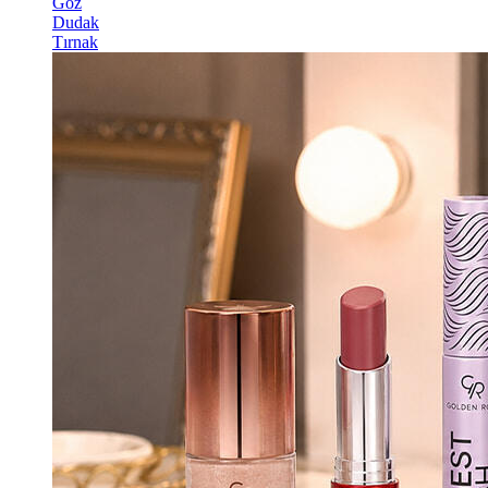
Göz
Dudak
Tırnak