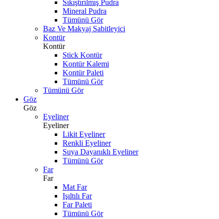
Sıkıştırılmış Pudra
Mineral Pudra
Tümünü Gör
Baz Ve Makyaj Sabitleyici
Kontür
Kontür
Stick Kontür
Kontür Kalemi
Kontür Paleti
Tümünü Gör
Tümünü Gör
Göz
Göz
Eyeliner
Eyeliner
Likit Eyeliner
Renkli Eyeliner
Suya Dayanıklı Eyeliner
Tümünü Gör
Far
Far
Mat Far
Işıltılı Far
Far Paleti
Tümünü Gör