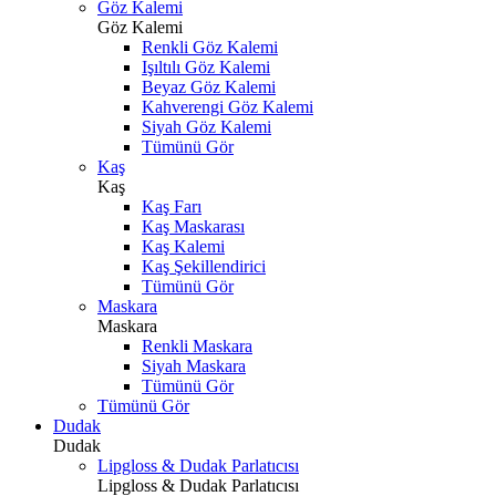
Göz Kalemi
Göz Kalemi
Renkli Göz Kalemi
Işıltılı Göz Kalemi
Beyaz Göz Kalemi
Kahverengi Göz Kalemi
Siyah Göz Kalemi
Tümünü Gör
Kaş
Kaş
Kaş Farı
Kaş Maskarası
Kaş Kalemi
Kaş Şekillendirici
Tümünü Gör
Maskara
Maskara
Renkli Maskara
Siyah Maskara
Tümünü Gör
Tümünü Gör
Dudak
Dudak
Lipgloss & Dudak Parlatıcısı
Lipgloss & Dudak Parlatıcısı