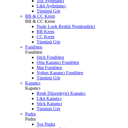
Toz Aydınlatıcı
Likit Aydınlatıcı
Tümünü Gör
BB & CC Krem
BB & CC Krem
Nude Look Renkli Nemlendirici
BB Krem
CC Krem
Tümünü Gör
Fondöten
Fondöten
Stick Fondöten
Orta Kapatıcı Fondöten
Mat Fondöten
Yoğun Kapatıcı Fondöten
Tümünü Gör
Kapatıcı
Kapatıcı
Renk Düzenleyici Kapatıcı
Likit Kapatıcı
Stick Kapatıcı
Tümünü Gör
Pudra
Pudra
Toz Pudra