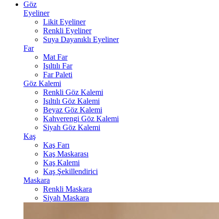
Göz
Eyeliner
Likit Eyeliner
Renkli Eyeliner
Suya Dayanıklı Eyeliner
Far
Mat Far
Işıltılı Far
Far Paleti
Göz Kalemi
Renkli Göz Kalemi
Işıltılı Göz Kalemi
Beyaz Göz Kalemi
Kahverengi Göz Kalemi
Siyah Göz Kalemi
Kaş
Kaş Farı
Kaş Maskarası
Kaş Kalemi
Kaş Şekillendirici
Maskara
Renkli Maskara
Siyah Maskara