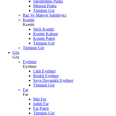
Sıkıştırılmış Pudra
Mineral Pudra
Tümünü Gör
Baz Ve Makyaj Sabitleyici
Kontür
Kontür
Stick Kontür
Kontür Kalemi
Kontür Paleti
Tümünü Gör
Tümünü Gör
Göz
Göz
Eyeliner
Eyeliner
Likit Eyeliner
Renkli Eyeliner
Suya Dayanıklı Eyeliner
Tümünü Gör
Far
Far
Mat Far
Işıltılı Far
Far Paleti
Tümünü Gör