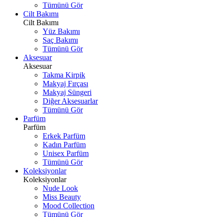
Tümünü Gör
Cilt Bakımı
Cilt Bakımı
Yüz Bakımı
Saç Bakımı
Tümünü Gör
Aksesuar
Aksesuar
Takma Kirpik
Makyaj Fırçası
Makyaj Süngeri
Diğer Aksesuarlar
Tümünü Gör
Parfüm
Parfüm
Erkek Parfüm
Kadın Parfüm
Unisex Parfüm
Tümünü Gör
Koleksiyonlar
Koleksiyonlar
Nude Look
Miss Beauty
Mood Collection
Tümünü Gör