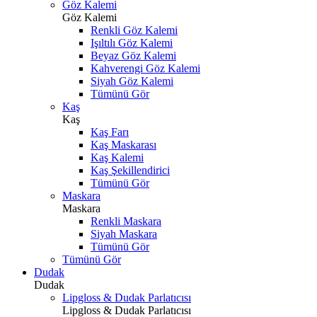
Göz Kalemi
Göz Kalemi
Renkli Göz Kalemi
Işıltılı Göz Kalemi
Beyaz Göz Kalemi
Kahverengi Göz Kalemi
Siyah Göz Kalemi
Tümünü Gör
Kaş
Kaş
Kaş Farı
Kaş Maskarası
Kaş Kalemi
Kaş Şekillendirici
Tümünü Gör
Maskara
Maskara
Renkli Maskara
Siyah Maskara
Tümünü Gör
Tümünü Gör
Dudak
Dudak
Lipgloss & Dudak Parlatıcısı
Lipgloss & Dudak Parlatıcısı