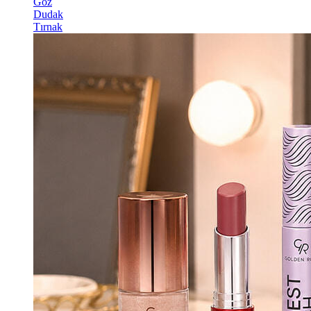
Göz
Dudak
Tırnak