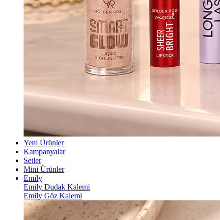
Yeni Ürünler
Kampanyalar
Setler
Mini Ürünler
Emily
Emily Dudak Kalemi
Emily Göz Kalemi