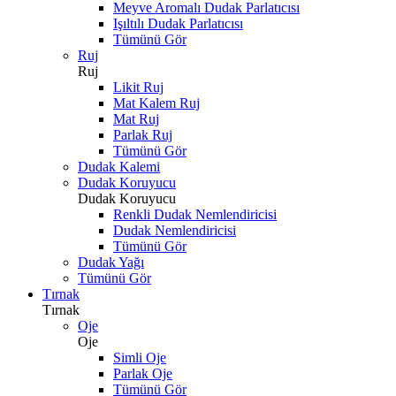
Meyve Aromalı Dudak Parlatıcısı
Işıltılı Dudak Parlatıcısı
Tümünü Gör
Ruj
Ruj
Likit Ruj
Mat Kalem Ruj
Mat Ruj
Parlak Ruj
Tümünü Gör
Dudak Kalemi
Dudak Koruyucu
Dudak Koruyucu
Renkli Dudak Nemlendiricisi
Dudak Nemlendiricisi
Tümünü Gör
Dudak Yağı
Tümünü Gör
Tırnak
Tırnak
Oje
Oje
Simli Oje
Parlak Oje
Tümünü Gör