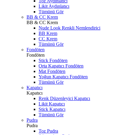
Toz Aydınlatıcı
Likit Aydınlatıcı
Tümünü Gör
BB & CC Krem
BB & CC Krem
Nude Look Renkli Nemlendirici
BB Krem
CC Krem
Tümünü Gör
Fondöten
Fondöten
Stick Fondöten
Orta Kapatıcı Fondöten
Mat Fondöten
Yoğun Kapatıcı Fondöten
Tümünü Gör
Kapatıcı
Kapatıcı
Renk Düzenleyici Kapatıcı
Likit Kapatıcı
Stick Kapatıcı
Tümünü Gör
Pudra
Pudra
Toz Pudra