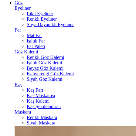
Göz
Eyeliner
Likit Eyeliner
Renkli Eyeliner
Suya Dayanıklı Eyeliner
Far
Mat Far
Işıltılı Far
Far Paleti
Göz Kalemi
Renkli Göz Kalemi
Işıltılı Göz Kalemi
Beyaz Göz Kalemi
Kahverengi Göz Kalemi
Siyah Göz Kalemi
Kaş
Kaş Farı
Kaş Maskarası
Kaş Kalemi
Kaş Şekillendirici
Maskara
Renkli Maskara
Siyah Maskara