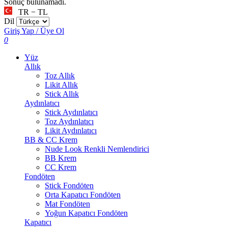
Sonuç bulunamadı.
TR − TL
Dil
Giriş Yap / Üye Ol
0
Yüz
Allık
Toz Allık
Likit Allık
Stick Allık
Aydınlatıcı
Stick Aydınlatıcı
Toz Aydınlatıcı
Likit Aydınlatıcı
BB & CC Krem
Nude Look Renkli Nemlendirici
BB Krem
CC Krem
Fondöten
Stick Fondöten
Orta Kapatıcı Fondöten
Mat Fondöten
Yoğun Kapatıcı Fondöten
Kapatıcı