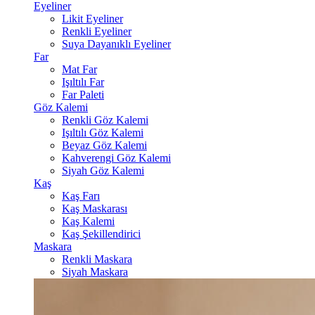
Eyeliner
Likit Eyeliner
Renkli Eyeliner
Suya Dayanıklı Eyeliner
Far
Mat Far
Işıltılı Far
Far Paleti
Göz Kalemi
Renkli Göz Kalemi
Işıltılı Göz Kalemi
Beyaz Göz Kalemi
Kahverengi Göz Kalemi
Siyah Göz Kalemi
Kaş
Kaş Farı
Kaş Maskarası
Kaş Kalemi
Kaş Şekillendirici
Maskara
Renkli Maskara
Siyah Maskara