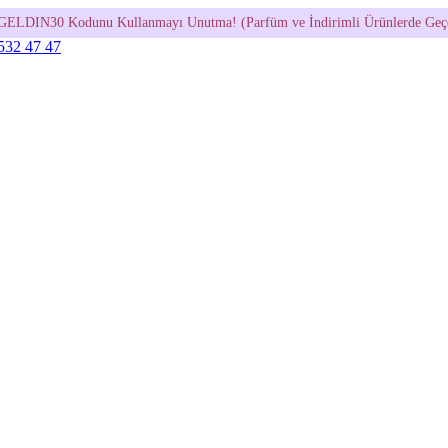
nmayı Unutma! (Parfüm ve İndirimli Ürünlerde Geçerli Değildir.)
•
 532 47 47