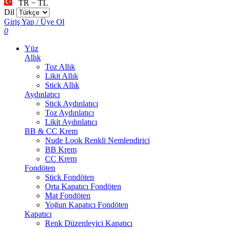
TR − TL
Dil
Giriş Yap / Üye Ol
0
Yüz
Allık
Toz Allık
Likit Allık
Stick Allık
Aydınlatıcı
Stick Aydınlatıcı
Toz Aydınlatıcı
Likit Aydınlatıcı
BB & CC Krem
Nude Look Renkli Nemlendirici
BB Krem
CC Krem
Fondöten
Stick Fondöten
Orta Kapatıcı Fondöten
Mat Fondöten
Yoğun Kapatıcı Fondöten
Kapatıcı
Renk Düzenleyici Kapatıcı