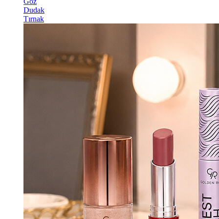
Göz
Dudak
Tırnak