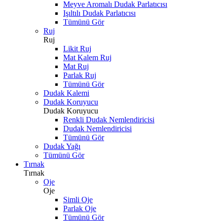
Meyve Aromalı Dudak Parlatıcısı
Işıltılı Dudak Parlatıcısı
Tümünü Gör
Ruj
Ruj
Likit Ruj
Mat Kalem Ruj
Mat Ruj
Parlak Ruj
Tümünü Gör
Dudak Kalemi
Dudak Koruyucu
Dudak Koruyucu
Renkli Dudak Nemlendiricisi
Dudak Nemlendiricisi
Tümünü Gör
Dudak Yağı
Tümünü Gör
Tırnak
Tırnak
Oje
Oje
Simli Oje
Parlak Oje
Tümünü Gör