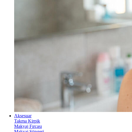
Aksesuar
Takma Kirpik
Makyaj Fırçası
Makyaj Süngeri