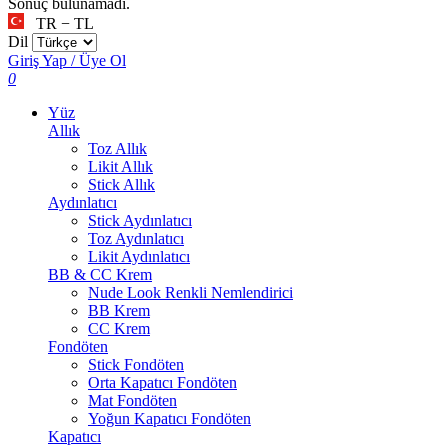
Sonuç bulunamadı.
TR − TL
Dil
Giriş Yap / Üye Ol
0
Yüz
Allık
Toz Allık
Likit Allık
Stick Allık
Aydınlatıcı
Stick Aydınlatıcı
Toz Aydınlatıcı
Likit Aydınlatıcı
BB & CC Krem
Nude Look Renkli Nemlendirici
BB Krem
CC Krem
Fondöten
Stick Fondöten
Orta Kapatıcı Fondöten
Mat Fondöten
Yoğun Kapatıcı Fondöten
Kapatıcı