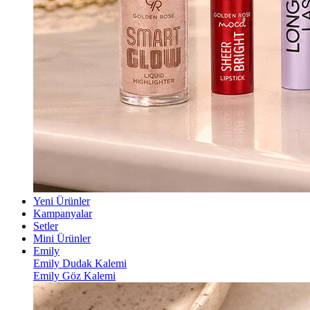
Yeni Ürünler
Kampanyalar
Setler
Mini Ürünler
Emily
Emily Dudak Kalemi
Emily Göz Kalemi