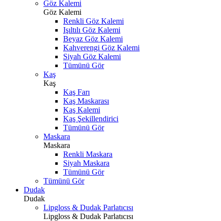
Göz Kalemi
Göz Kalemi
Renkli Göz Kalemi
Işıltılı Göz Kalemi
Beyaz Göz Kalemi
Kahverengi Göz Kalemi
Siyah Göz Kalemi
Tümünü Gör
Kaş
Kaş
Kaş Farı
Kaş Maskarası
Kaş Kalemi
Kaş Şekillendirici
Tümünü Gör
Maskara
Maskara
Renkli Maskara
Siyah Maskara
Tümünü Gör
Tümünü Gör
Dudak
Dudak
Lipgloss & Dudak Parlatıcısı
Lipgloss & Dudak Parlatıcısı