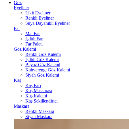
Göz
Eyeliner
Likit Eyeliner
Renkli Eyeliner
Suya Dayanıklı Eyeliner
Far
Mat Far
Işıltılı Far
Far Paleti
Göz Kalemi
Renkli Göz Kalemi
Işıltılı Göz Kalemi
Beyaz Göz Kalemi
Kahverengi Göz Kalemi
Siyah Göz Kalemi
Kaş
Kaş Farı
Kaş Maskarası
Kaş Kalemi
Kaş Şekillendirici
Maskara
Renkli Maskara
Siyah Maskara