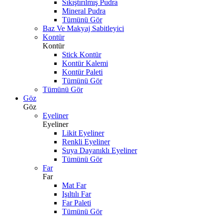
Sıkıştırılmış Pudra
Mineral Pudra
Tümünü Gör
Baz Ve Makyaj Sabitleyici
Kontür
Kontür
Stick Kontür
Kontür Kalemi
Kontür Paleti
Tümünü Gör
Tümünü Gör
Göz
Göz
Eyeliner
Eyeliner
Likit Eyeliner
Renkli Eyeliner
Suya Dayanıklı Eyeliner
Tümünü Gör
Far
Far
Mat Far
Işıltılı Far
Far Paleti
Tümünü Gör