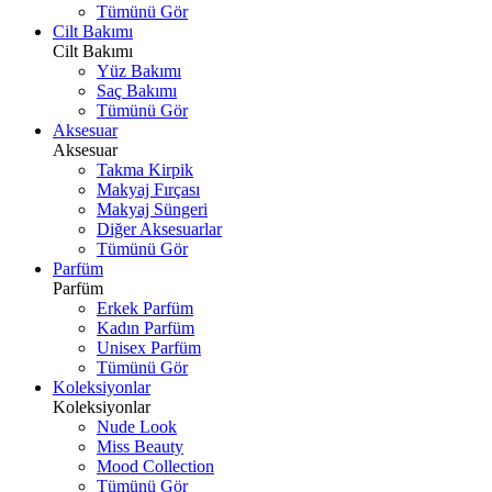
Tümünü Gör
Cilt Bakımı
Cilt Bakımı
Yüz Bakımı
Saç Bakımı
Tümünü Gör
Aksesuar
Aksesuar
Takma Kirpik
Makyaj Fırçası
Makyaj Süngeri
Diğer Aksesuarlar
Tümünü Gör
Parfüm
Parfüm
Erkek Parfüm
Kadın Parfüm
Unisex Parfüm
Tümünü Gör
Koleksiyonlar
Koleksiyonlar
Nude Look
Miss Beauty
Mood Collection
Tümünü Gör