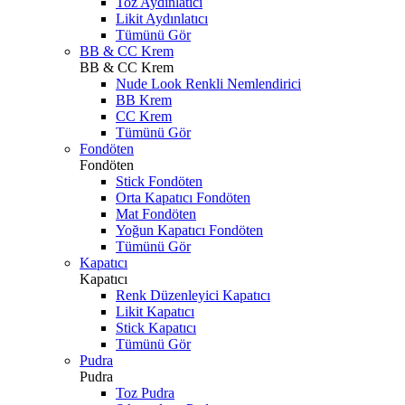
Toz Aydınlatıcı
Likit Aydınlatıcı
Tümünü Gör
BB & CC Krem
BB & CC Krem
Nude Look Renkli Nemlendirici
BB Krem
CC Krem
Tümünü Gör
Fondöten
Fondöten
Stick Fondöten
Orta Kapatıcı Fondöten
Mat Fondöten
Yoğun Kapatıcı Fondöten
Tümünü Gör
Kapatıcı
Kapatıcı
Renk Düzenleyici Kapatıcı
Likit Kapatıcı
Stick Kapatıcı
Tümünü Gör
Pudra
Pudra
Toz Pudra