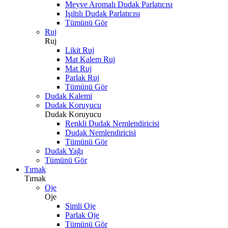
Meyve Aromalı Dudak Parlatıcısı
Işıltılı Dudak Parlatıcısı
Tümünü Gör
Ruj
Ruj
Likit Ruj
Mat Kalem Ruj
Mat Ruj
Parlak Ruj
Tümünü Gör
Dudak Kalemi
Dudak Koruyucu
Dudak Koruyucu
Renkli Dudak Nemlendiricisi
Dudak Nemlendiricisi
Tümünü Gör
Dudak Yağı
Tümünü Gör
Tırnak
Tırnak
Oje
Oje
Simli Oje
Parlak Oje
Tümünü Gör