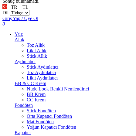
Sonuç bulunamadı.
TR − TL
Dil
Giriş Yap / Üye Ol
0
Yüz
Allık
Toz Allık
Likit Allık
Stick Allık
Aydınlatıcı
Stick Aydınlatıcı
Toz Aydınlatıcı
Likit Aydınlatıcı
BB & CC Krem
Nude Look Renkli Nemlendirici
BB Krem
CC Krem
Fondöten
Stick Fondöten
Orta Kapatıcı Fondöten
Mat Fondöten
Yoğun Kapatıcı Fondöten
Kapatıcı