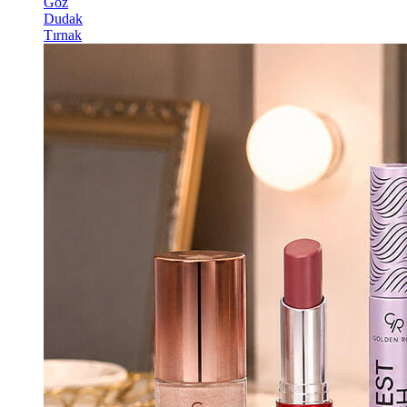
Göz
Dudak
Tırnak