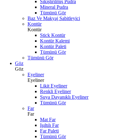
Sıkıştırılmış Pudra
Mineral Pudra
Tümünü Gör
Baz Ve Makyaj Sabitleyici
Kontür
Kontür
Stick Kontür
Kontür Kalemi
Kontür Paleti
Tümünü Gör
Tümünü Gör
Göz
Göz
Eyeliner
Eyeliner
Likit Eyeliner
Renkli Eyeliner
Suya Dayanıklı Eyeliner
Tümünü Gör
Far
Far
Mat Far
Işıltılı Far
Far Paleti
Tümünü Gör