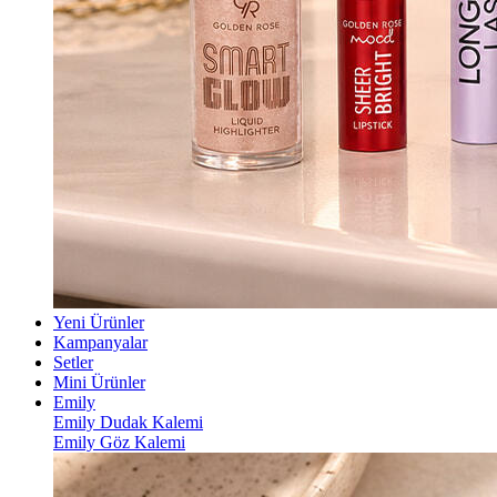
Yeni Ürünler
Kampanyalar
Setler
Mini Ürünler
Emily
Emily Dudak Kalemi
Emily Göz Kalemi