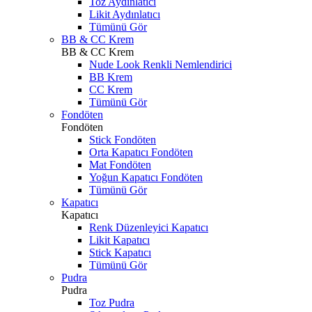
Toz Aydınlatıcı
Likit Aydınlatıcı
Tümünü Gör
BB & CC Krem
BB & CC Krem
Nude Look Renkli Nemlendirici
BB Krem
CC Krem
Tümünü Gör
Fondöten
Fondöten
Stick Fondöten
Orta Kapatıcı Fondöten
Mat Fondöten
Yoğun Kapatıcı Fondöten
Tümünü Gör
Kapatıcı
Kapatıcı
Renk Düzenleyici Kapatıcı
Likit Kapatıcı
Stick Kapatıcı
Tümünü Gör
Pudra
Pudra
Toz Pudra