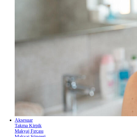
Aksesuar
Takma Kirpik
Makyaj Fırçası
Makyaj Süngeri