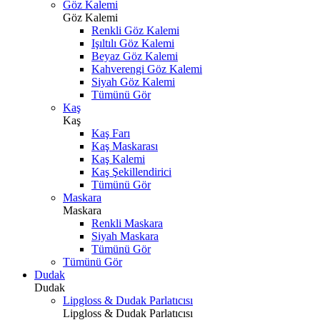
Göz Kalemi
Göz Kalemi
Renkli Göz Kalemi
Işıltılı Göz Kalemi
Beyaz Göz Kalemi
Kahverengi Göz Kalemi
Siyah Göz Kalemi
Tümünü Gör
Kaş
Kaş
Kaş Farı
Kaş Maskarası
Kaş Kalemi
Kaş Şekillendirici
Tümünü Gör
Maskara
Maskara
Renkli Maskara
Siyah Maskara
Tümünü Gör
Tümünü Gör
Dudak
Dudak
Lipgloss & Dudak Parlatıcısı
Lipgloss & Dudak Parlatıcısı