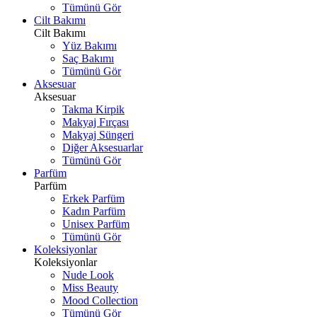
Tümünü Gör
Cilt Bakımı
Cilt Bakımı
Yüz Bakımı
Saç Bakımı
Tümünü Gör
Aksesuar
Aksesuar
Takma Kirpik
Makyaj Fırçası
Makyaj Süngeri
Diğer Aksesuarlar
Tümünü Gör
Parfüm
Parfüm
Erkek Parfüm
Kadın Parfüm
Unisex Parfüm
Tümünü Gör
Koleksiyonlar
Koleksiyonlar
Nude Look
Miss Beauty
Mood Collection
Tümünü Gör