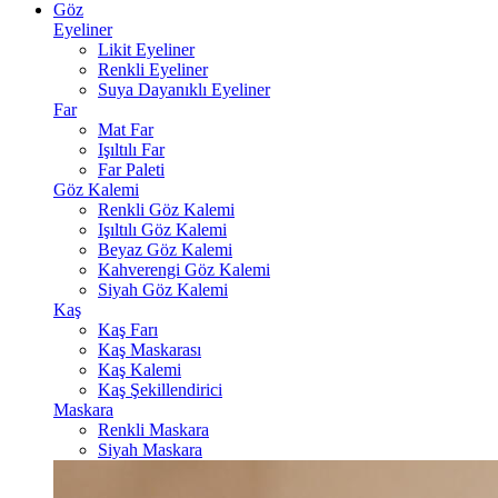
Göz
Eyeliner
Likit Eyeliner
Renkli Eyeliner
Suya Dayanıklı Eyeliner
Far
Mat Far
Işıltılı Far
Far Paleti
Göz Kalemi
Renkli Göz Kalemi
Işıltılı Göz Kalemi
Beyaz Göz Kalemi
Kahverengi Göz Kalemi
Siyah Göz Kalemi
Kaş
Kaş Farı
Kaş Maskarası
Kaş Kalemi
Kaş Şekillendirici
Maskara
Renkli Maskara
Siyah Maskara