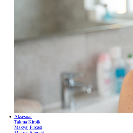
Aksesuar
Takma Kirpik
Makyaj Fırçası
Makyaj Süngeri