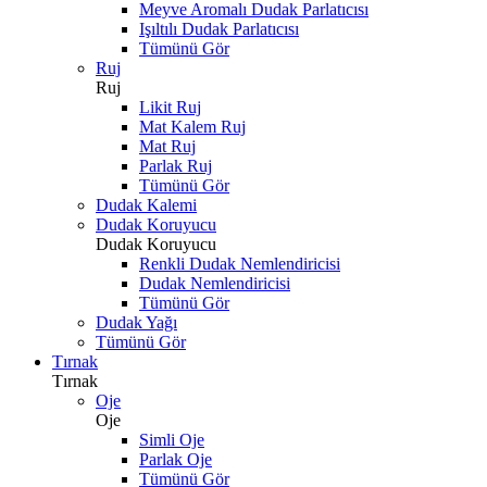
Meyve Aromalı Dudak Parlatıcısı
Işıltılı Dudak Parlatıcısı
Tümünü Gör
Ruj
Ruj
Likit Ruj
Mat Kalem Ruj
Mat Ruj
Parlak Ruj
Tümünü Gör
Dudak Kalemi
Dudak Koruyucu
Dudak Koruyucu
Renkli Dudak Nemlendiricisi
Dudak Nemlendiricisi
Tümünü Gör
Dudak Yağı
Tümünü Gör
Tırnak
Tırnak
Oje
Oje
Simli Oje
Parlak Oje
Tümünü Gör