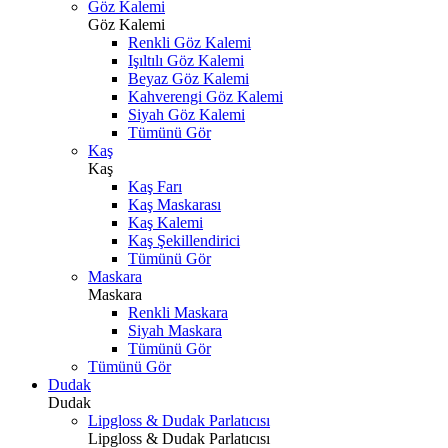
Göz Kalemi
Göz Kalemi
Renkli Göz Kalemi
Işıltılı Göz Kalemi
Beyaz Göz Kalemi
Kahverengi Göz Kalemi
Siyah Göz Kalemi
Tümünü Gör
Kaş
Kaş
Kaş Farı
Kaş Maskarası
Kaş Kalemi
Kaş Şekillendirici
Tümünü Gör
Maskara
Maskara
Renkli Maskara
Siyah Maskara
Tümünü Gör
Tümünü Gör
Dudak
Dudak
Lipgloss & Dudak Parlatıcısı
Lipgloss & Dudak Parlatıcısı