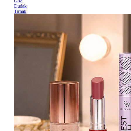
Göz
Dudak
Tırnak