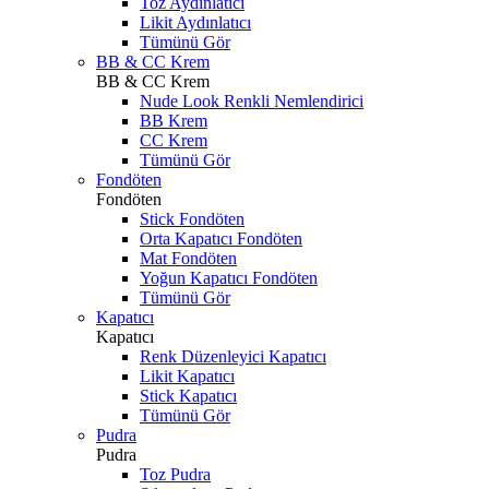
Toz Aydınlatıcı
Likit Aydınlatıcı
Tümünü Gör
BB & CC Krem
BB & CC Krem
Nude Look Renkli Nemlendirici
BB Krem
CC Krem
Tümünü Gör
Fondöten
Fondöten
Stick Fondöten
Orta Kapatıcı Fondöten
Mat Fondöten
Yoğun Kapatıcı Fondöten
Tümünü Gör
Kapatıcı
Kapatıcı
Renk Düzenleyici Kapatıcı
Likit Kapatıcı
Stick Kapatıcı
Tümünü Gör
Pudra
Pudra
Toz Pudra