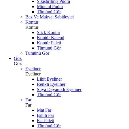
Sıkıştırılmış Pudra
Mineral Pudra
Tümünü Gör
Baz Ve Makyaj Sabitleyici
Kontür
Kontür
Stick Kontür
Kontür Kalemi
Kontür Paleti
Tümünü Gör
Tümünü Gör
Göz
Göz
Eyeliner
Eyeliner
Likit Eyeliner
Renkli Eyeliner
Suya Dayanıklı Eyeliner
Tümünü Gör
Far
Far
Mat Far
Işıltılı Far
Far Paleti
Tümünü Gör