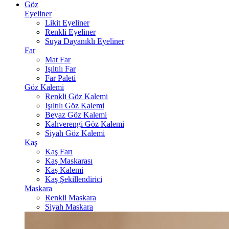
Göz
Eyeliner
Likit Eyeliner
Renkli Eyeliner
Suya Dayanıklı Eyeliner
Far
Mat Far
Işıltılı Far
Far Paleti
Göz Kalemi
Renkli Göz Kalemi
Işıltılı Göz Kalemi
Beyaz Göz Kalemi
Kahverengi Göz Kalemi
Siyah Göz Kalemi
Kaş
Kaş Farı
Kaş Maskarası
Kaş Kalemi
Kaş Şekillendirici
Maskara
Renkli Maskara
Siyah Maskara