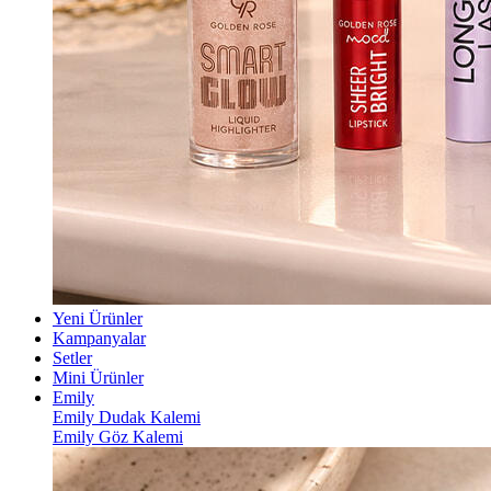
Yeni Ürünler
Kampanyalar
Setler
Mini Ürünler
Emily
Emily Dudak Kalemi
Emily Göz Kalemi