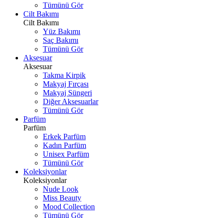
Tümünü Gör
Cilt Bakımı
Cilt Bakımı
Yüz Bakımı
Saç Bakımı
Tümünü Gör
Aksesuar
Aksesuar
Takma Kirpik
Makyaj Fırçası
Makyaj Süngeri
Diğer Aksesuarlar
Tümünü Gör
Parfüm
Parfüm
Erkek Parfüm
Kadın Parfüm
Unisex Parfüm
Tümünü Gör
Koleksiyonlar
Koleksiyonlar
Nude Look
Miss Beauty
Mood Collection
Tümünü Gör