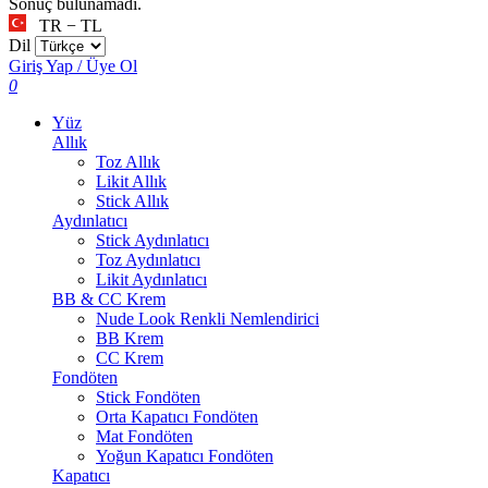
Sonuç bulunamadı.
TR − TL
Dil
Giriş Yap / Üye Ol
0
Yüz
Allık
Toz Allık
Likit Allık
Stick Allık
Aydınlatıcı
Stick Aydınlatıcı
Toz Aydınlatıcı
Likit Aydınlatıcı
BB & CC Krem
Nude Look Renkli Nemlendirici
BB Krem
CC Krem
Fondöten
Stick Fondöten
Orta Kapatıcı Fondöten
Mat Fondöten
Yoğun Kapatıcı Fondöten
Kapatıcı