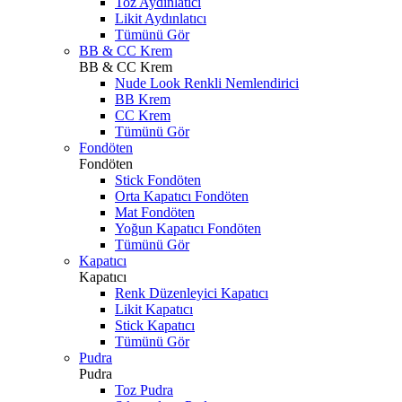
Toz Aydınlatıcı
Likit Aydınlatıcı
Tümünü Gör
BB & CC Krem
BB & CC Krem
Nude Look Renkli Nemlendirici
BB Krem
CC Krem
Tümünü Gör
Fondöten
Fondöten
Stick Fondöten
Orta Kapatıcı Fondöten
Mat Fondöten
Yoğun Kapatıcı Fondöten
Tümünü Gör
Kapatıcı
Kapatıcı
Renk Düzenleyici Kapatıcı
Likit Kapatıcı
Stick Kapatıcı
Tümünü Gör
Pudra
Pudra
Toz Pudra