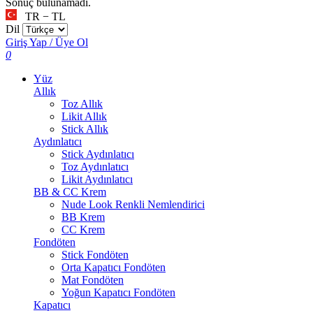
Sonuç bulunamadı.
TR − TL
Dil
Giriş Yap / Üye Ol
0
Yüz
Allık
Toz Allık
Likit Allık
Stick Allık
Aydınlatıcı
Stick Aydınlatıcı
Toz Aydınlatıcı
Likit Aydınlatıcı
BB & CC Krem
Nude Look Renkli Nemlendirici
BB Krem
CC Krem
Fondöten
Stick Fondöten
Orta Kapatıcı Fondöten
Mat Fondöten
Yoğun Kapatıcı Fondöten
Kapatıcı