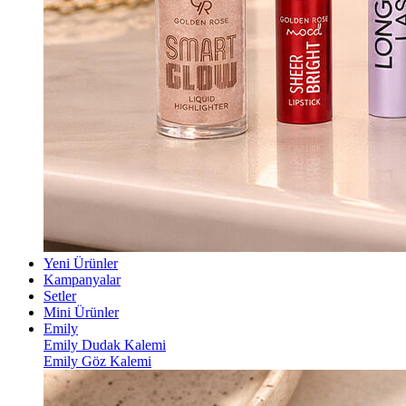
Yeni Ürünler
Kampanyalar
Setler
Mini Ürünler
Emily
Emily Dudak Kalemi
Emily Göz Kalemi