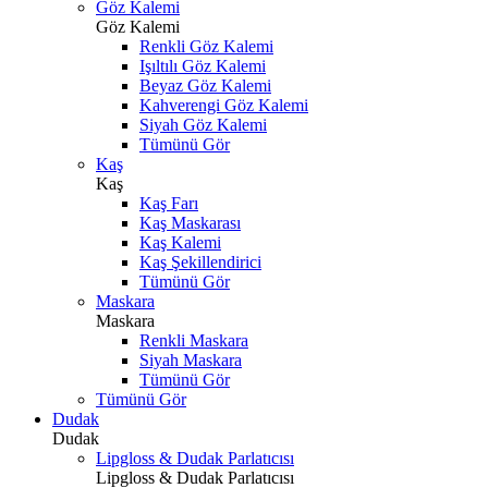
Göz Kalemi
Göz Kalemi
Renkli Göz Kalemi
Işıltılı Göz Kalemi
Beyaz Göz Kalemi
Kahverengi Göz Kalemi
Siyah Göz Kalemi
Tümünü Gör
Kaş
Kaş
Kaş Farı
Kaş Maskarası
Kaş Kalemi
Kaş Şekillendirici
Tümünü Gör
Maskara
Maskara
Renkli Maskara
Siyah Maskara
Tümünü Gör
Tümünü Gör
Dudak
Dudak
Lipgloss & Dudak Parlatıcısı
Lipgloss & Dudak Parlatıcısı