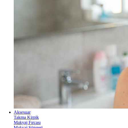
Aksesuar
Takma Kirpik
Makyaj Fırçası
Makyaj Süngeri