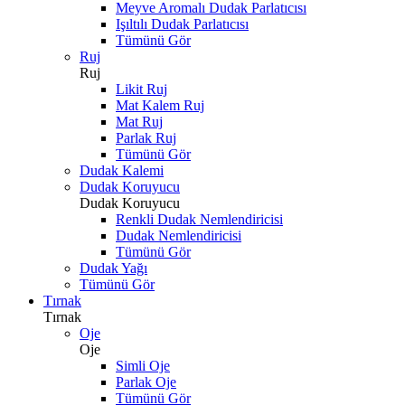
Meyve Aromalı Dudak Parlatıcısı
Işıltılı Dudak Parlatıcısı
Tümünü Gör
Ruj
Ruj
Likit Ruj
Mat Kalem Ruj
Mat Ruj
Parlak Ruj
Tümünü Gör
Dudak Kalemi
Dudak Koruyucu
Dudak Koruyucu
Renkli Dudak Nemlendiricisi
Dudak Nemlendiricisi
Tümünü Gör
Dudak Yağı
Tümünü Gör
Tırnak
Tırnak
Oje
Oje
Simli Oje
Parlak Oje
Tümünü Gör