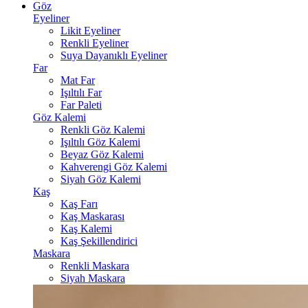
Göz
Eyeliner
Likit Eyeliner
Renkli Eyeliner
Suya Dayanıklı Eyeliner
Far
Mat Far
Işıltılı Far
Far Paleti
Göz Kalemi
Renkli Göz Kalemi
Işıltılı Göz Kalemi
Beyaz Göz Kalemi
Kahverengi Göz Kalemi
Siyah Göz Kalemi
Kaş
Kaş Farı
Kaş Maskarası
Kaş Kalemi
Kaş Şekillendirici
Maskara
Renkli Maskara
Siyah Maskara