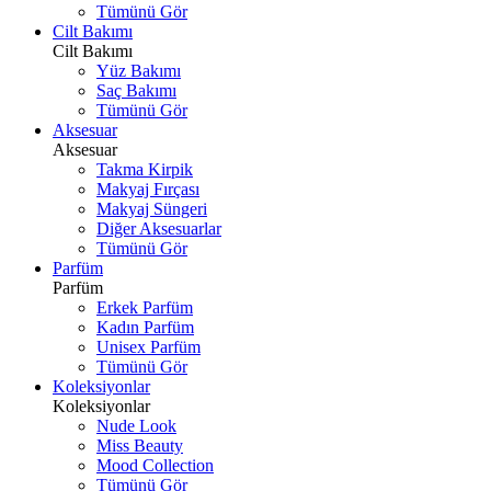
Tümünü Gör
Cilt Bakımı
Cilt Bakımı
Yüz Bakımı
Saç Bakımı
Tümünü Gör
Aksesuar
Aksesuar
Takma Kirpik
Makyaj Fırçası
Makyaj Süngeri
Diğer Aksesuarlar
Tümünü Gör
Parfüm
Parfüm
Erkek Parfüm
Kadın Parfüm
Unisex Parfüm
Tümünü Gör
Koleksiyonlar
Koleksiyonlar
Nude Look
Miss Beauty
Mood Collection
Tümünü Gör