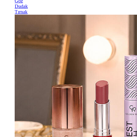
Göz
Dudak
Tırnak