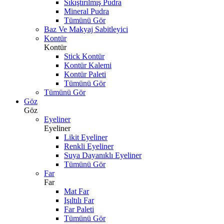
Sıkıştırılmış Pudra
Mineral Pudra
Tümünü Gör
Baz Ve Makyaj Sabitleyici
Kontür
Kontür
Stick Kontür
Kontür Kalemi
Kontür Paleti
Tümünü Gör
Tümünü Gör
Göz
Göz
Eyeliner
Eyeliner
Likit Eyeliner
Renkli Eyeliner
Suya Dayanıklı Eyeliner
Tümünü Gör
Far
Far
Mat Far
Işıltılı Far
Far Paleti
Tümünü Gör