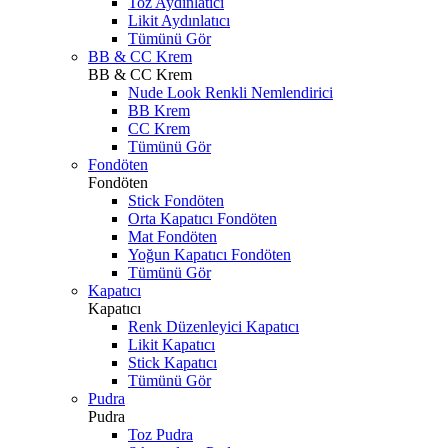
Toz Aydınlatıcı
Likit Aydınlatıcı
Tümünü Gör
BB & CC Krem
BB & CC Krem
Nude Look Renkli Nemlendirici
BB Krem
CC Krem
Tümünü Gör
Fondöten
Fondöten
Stick Fondöten
Orta Kapatıcı Fondöten
Mat Fondöten
Yoğun Kapatıcı Fondöten
Tümünü Gör
Kapatıcı
Kapatıcı
Renk Düzenleyici Kapatıcı
Likit Kapatıcı
Stick Kapatıcı
Tümünü Gör
Pudra
Pudra
Toz Pudra