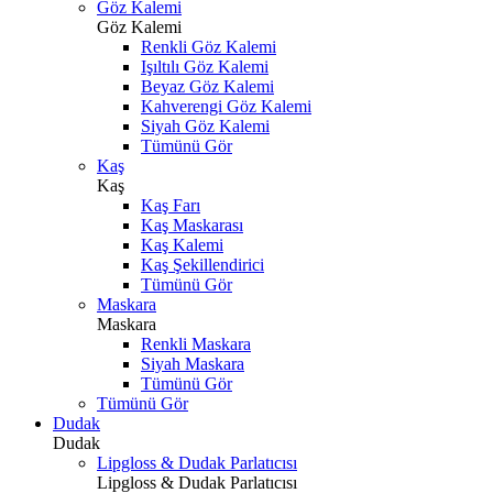
Göz Kalemi
Göz Kalemi
Renkli Göz Kalemi
Işıltılı Göz Kalemi
Beyaz Göz Kalemi
Kahverengi Göz Kalemi
Siyah Göz Kalemi
Tümünü Gör
Kaş
Kaş
Kaş Farı
Kaş Maskarası
Kaş Kalemi
Kaş Şekillendirici
Tümünü Gör
Maskara
Maskara
Renkli Maskara
Siyah Maskara
Tümünü Gör
Tümünü Gör
Dudak
Dudak
Lipgloss & Dudak Parlatıcısı
Lipgloss & Dudak Parlatıcısı