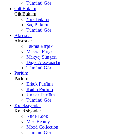
Tümünü Gör
Cilt Bakımı
Cilt Bakımı
Yüz Bakımı
Saç Bakımı
Tümünü Gör
Aksesuar
Aksesuar
Takma Kirpik
Makyaj Fırçası
Makyaj Süngeri
Diğer Aksesuarlar
Tümünü Gör
Parfüm
Parfüm
Erkek Parfüm
Kadın Parfüm
Unisex Parfüm
Tümünü Gör
Koleksiyonlar
Koleksiyonlar
Nude Look
Miss Beauty
Mood Collection
Tümünü Gör