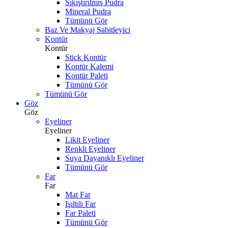
Sıkıştırılmış Pudra
Mineral Pudra
Tümünü Gör
Baz Ve Makyaj Sabitleyici
Kontür
Kontür
Stick Kontür
Kontür Kalemi
Kontür Paleti
Tümünü Gör
Tümünü Gör
Göz
Göz
Eyeliner
Eyeliner
Likit Eyeliner
Renkli Eyeliner
Suya Dayanıklı Eyeliner
Tümünü Gör
Far
Far
Mat Far
Işıltılı Far
Far Paleti
Tümünü Gör