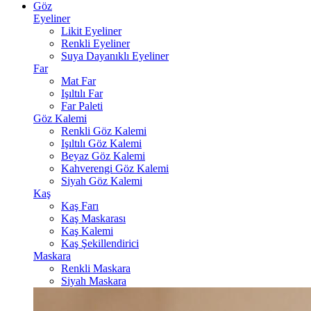
Göz
Eyeliner
Likit Eyeliner
Renkli Eyeliner
Suya Dayanıklı Eyeliner
Far
Mat Far
Işıltılı Far
Far Paleti
Göz Kalemi
Renkli Göz Kalemi
Işıltılı Göz Kalemi
Beyaz Göz Kalemi
Kahverengi Göz Kalemi
Siyah Göz Kalemi
Kaş
Kaş Farı
Kaş Maskarası
Kaş Kalemi
Kaş Şekillendirici
Maskara
Renkli Maskara
Siyah Maskara