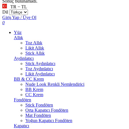
Sonuç bulunamadı.
TR − TL
Dil
Giriş Yap / Üye Ol
0
Yüz
Allık
Toz Allık
Likit Allık
Stick Allık
Aydınlatıcı
Stick Aydınlatıcı
Toz Aydınlatıcı
Likit Aydınlatıcı
BB & CC Krem
Nude Look Renkli Nemlendirici
BB Krem
CC Krem
Fondöten
Stick Fondöten
Orta Kapatıcı Fondöten
Mat Fondöten
Yoğun Kapatıcı Fondöten
Kapatıcı