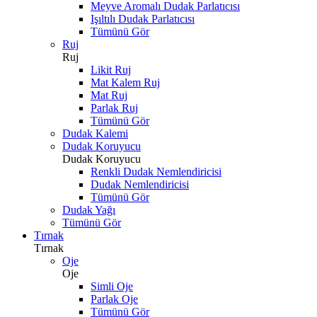
Meyve Aromalı Dudak Parlatıcısı
Işıltılı Dudak Parlatıcısı
Tümünü Gör
Ruj
Ruj
Likit Ruj
Mat Kalem Ruj
Mat Ruj
Parlak Ruj
Tümünü Gör
Dudak Kalemi
Dudak Koruyucu
Dudak Koruyucu
Renkli Dudak Nemlendiricisi
Dudak Nemlendiricisi
Tümünü Gör
Dudak Yağı
Tümünü Gör
Tırnak
Tırnak
Oje
Oje
Simli Oje
Parlak Oje
Tümünü Gör