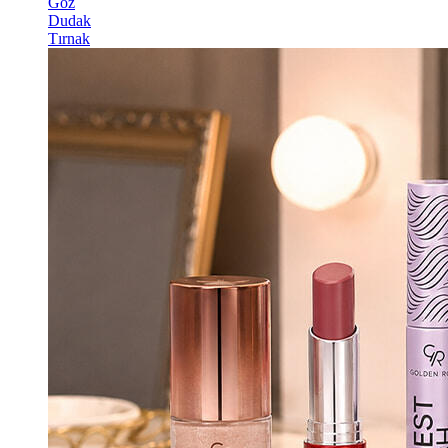
Göz
Dudak
Tırnak