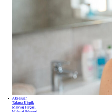
Aksesuar
Takma Kirpik
Makyaj Fırçası
Makyaj Süngeri