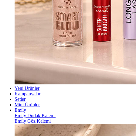
Yeni Ürünler
Kampanyalar
Setler
Mini Ürünler
Emily
Emily Dudak Kalemi
Emily Göz Kalemi