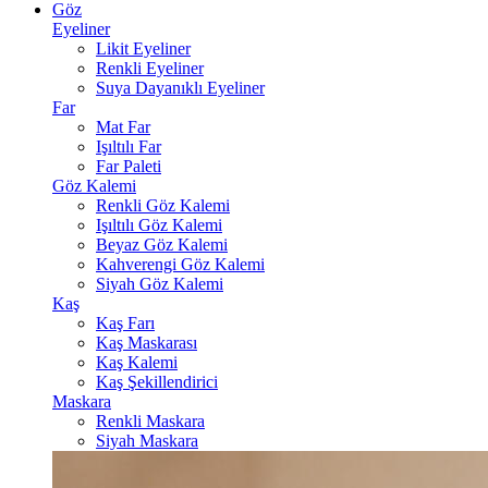
Göz
Eyeliner
Likit Eyeliner
Renkli Eyeliner
Suya Dayanıklı Eyeliner
Far
Mat Far
Işıltılı Far
Far Paleti
Göz Kalemi
Renkli Göz Kalemi
Işıltılı Göz Kalemi
Beyaz Göz Kalemi
Kahverengi Göz Kalemi
Siyah Göz Kalemi
Kaş
Kaş Farı
Kaş Maskarası
Kaş Kalemi
Kaş Şekillendirici
Maskara
Renkli Maskara
Siyah Maskara