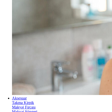
Aksesuar
Takma Kirpik
Makyaj Fırçası
Makyaj Süngeri