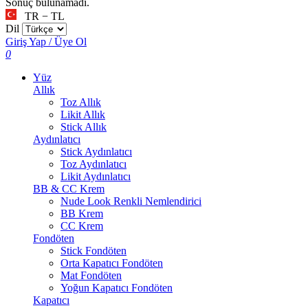
Sonuç bulunamadı.
TR − TL
Dil
Giriş Yap / Üye Ol
0
Yüz
Allık
Toz Allık
Likit Allık
Stick Allık
Aydınlatıcı
Stick Aydınlatıcı
Toz Aydınlatıcı
Likit Aydınlatıcı
BB & CC Krem
Nude Look Renkli Nemlendirici
BB Krem
CC Krem
Fondöten
Stick Fondöten
Orta Kapatıcı Fondöten
Mat Fondöten
Yoğun Kapatıcı Fondöten
Kapatıcı