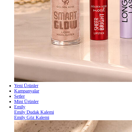
Yeni Ürünler
Kampanyalar
Setler
Mini Ürünler
Emily
Emily Dudak Kalemi
Emily Göz Kalemi