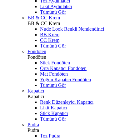
Toz Aydınlatıcı
Likit Aydınlatıcı
Tümünü Gör
BB & CC Krem
BB & CC Krem
Nude Look Renkli Nemlendirici
BB Krem
CC Krem
Tümünü Gör
Fondöten
Fondöten
Stick Fondöten
Orta Kapatıcı Fondöten
Mat Fondöten
Yoğun Kapatıcı Fondöten
Tümünü Gör
Kapatıcı
Kapatıcı
Renk Düzenleyici Kapatıcı
Likit Kapatıcı
Stick Kapatıcı
Tümünü Gör
Pudra
Pudra
Toz Pudra