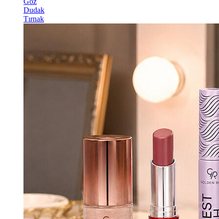
Göz
Dudak
Tırnak