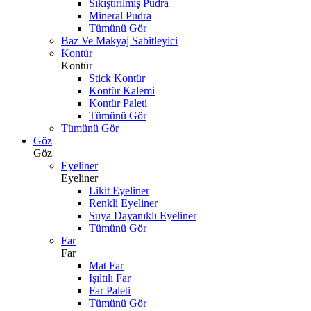
Sıkıştırılmış Pudra
Mineral Pudra
Tümünü Gör
Baz Ve Makyaj Sabitleyici
Kontür
Kontür
Stick Kontür
Kontür Kalemi
Kontür Paleti
Tümünü Gör
Tümünü Gör
Göz
Göz
Eyeliner
Eyeliner
Likit Eyeliner
Renkli Eyeliner
Suya Dayanıklı Eyeliner
Tümünü Gör
Far
Far
Mat Far
Işıltılı Far
Far Paleti
Tümünü Gör