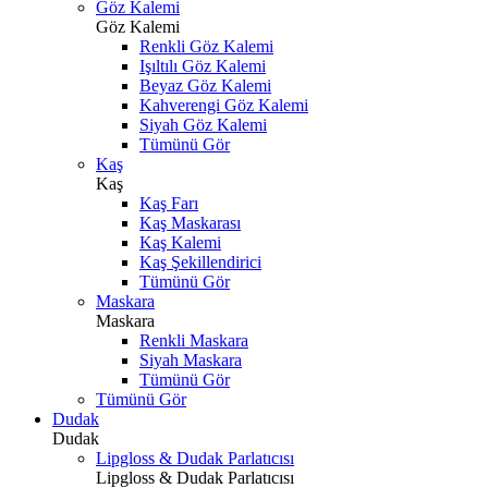
Göz Kalemi
Göz Kalemi
Renkli Göz Kalemi
Işıltılı Göz Kalemi
Beyaz Göz Kalemi
Kahverengi Göz Kalemi
Siyah Göz Kalemi
Tümünü Gör
Kaş
Kaş
Kaş Farı
Kaş Maskarası
Kaş Kalemi
Kaş Şekillendirici
Tümünü Gör
Maskara
Maskara
Renkli Maskara
Siyah Maskara
Tümünü Gör
Tümünü Gör
Dudak
Dudak
Lipgloss & Dudak Parlatıcısı
Lipgloss & Dudak Parlatıcısı