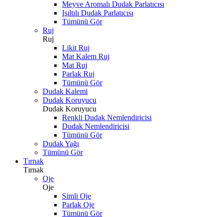
Meyve Aromalı Dudak Parlatıcısı
Işıltılı Dudak Parlatıcısı
Tümünü Gör
Ruj
Ruj
Likit Ruj
Mat Kalem Ruj
Mat Ruj
Parlak Ruj
Tümünü Gör
Dudak Kalemi
Dudak Koruyucu
Dudak Koruyucu
Renkli Dudak Nemlendiricisi
Dudak Nemlendiricisi
Tümünü Gör
Dudak Yağı
Tümünü Gör
Tırnak
Tırnak
Oje
Oje
Simli Oje
Parlak Oje
Tümünü Gör