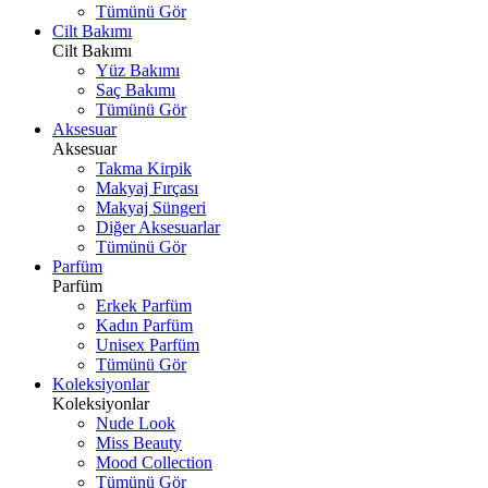
Tümünü Gör
Cilt Bakımı
Cilt Bakımı
Yüz Bakımı
Saç Bakımı
Tümünü Gör
Aksesuar
Aksesuar
Takma Kirpik
Makyaj Fırçası
Makyaj Süngeri
Diğer Aksesuarlar
Tümünü Gör
Parfüm
Parfüm
Erkek Parfüm
Kadın Parfüm
Unisex Parfüm
Tümünü Gör
Koleksiyonlar
Koleksiyonlar
Nude Look
Miss Beauty
Mood Collection
Tümünü Gör