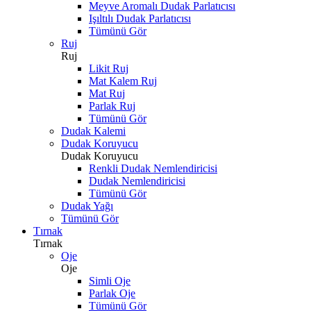
Meyve Aromalı Dudak Parlatıcısı
Işıltılı Dudak Parlatıcısı
Tümünü Gör
Ruj
Ruj
Likit Ruj
Mat Kalem Ruj
Mat Ruj
Parlak Ruj
Tümünü Gör
Dudak Kalemi
Dudak Koruyucu
Dudak Koruyucu
Renkli Dudak Nemlendiricisi
Dudak Nemlendiricisi
Tümünü Gör
Dudak Yağı
Tümünü Gör
Tırnak
Tırnak
Oje
Oje
Simli Oje
Parlak Oje
Tümünü Gör