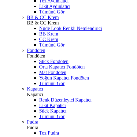
Toz Aydınlatıcı
Likit Aydınlatıcı
Tümünü Gör
BB & CC Krem
BB & CC Krem
Nude Look Renkli Nemlendirici
BB Krem
CC Krem
Tümünü Gör
Fondöten
Fondöten
Stick Fondöten
Orta Kapatıcı Fondöten
Mat Fondöten
Yoğun Kapatıcı Fondöten
Tümünü Gör
Kapatıcı
Kapatıcı
Renk Düzenleyici Kapatıcı
Likit Kapatıcı
Stick Kapatıcı
Tümünü Gör
Pudra
Pudra
Toz Pudra