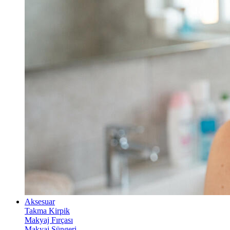
Aksesuar
Takma Kirpik
Makyaj Fırçası
Makyaj Süngeri