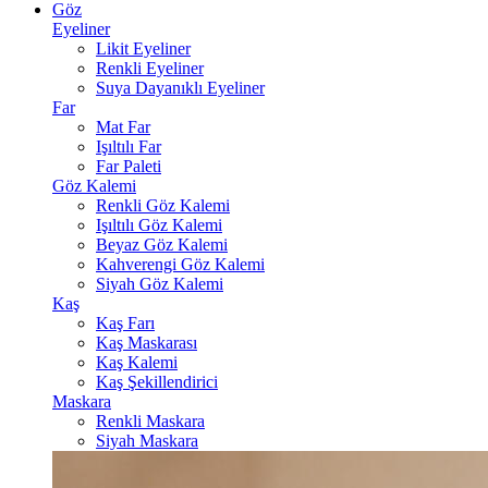
Göz
Eyeliner
Likit Eyeliner
Renkli Eyeliner
Suya Dayanıklı Eyeliner
Far
Mat Far
Işıltılı Far
Far Paleti
Göz Kalemi
Renkli Göz Kalemi
Işıltılı Göz Kalemi
Beyaz Göz Kalemi
Kahverengi Göz Kalemi
Siyah Göz Kalemi
Kaş
Kaş Farı
Kaş Maskarası
Kaş Kalemi
Kaş Şekillendirici
Maskara
Renkli Maskara
Siyah Maskara