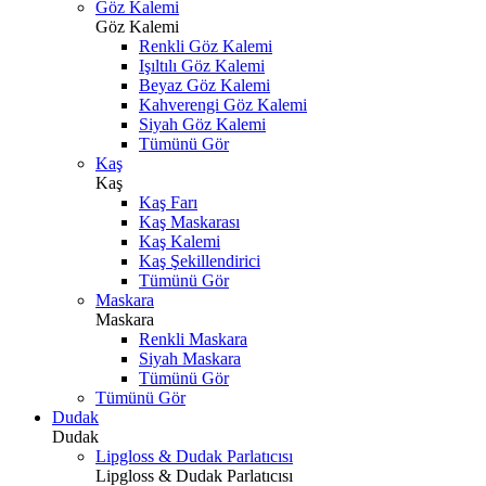
Göz Kalemi
Göz Kalemi
Renkli Göz Kalemi
Işıltılı Göz Kalemi
Beyaz Göz Kalemi
Kahverengi Göz Kalemi
Siyah Göz Kalemi
Tümünü Gör
Kaş
Kaş
Kaş Farı
Kaş Maskarası
Kaş Kalemi
Kaş Şekillendirici
Tümünü Gör
Maskara
Maskara
Renkli Maskara
Siyah Maskara
Tümünü Gör
Tümünü Gör
Dudak
Dudak
Lipgloss & Dudak Parlatıcısı
Lipgloss & Dudak Parlatıcısı