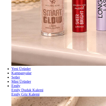
Yeni Ürünler
Kampanyalar
Setler
Mini Ürünler
Emily
Emily Dudak Kalemi
Emily Göz Kalemi