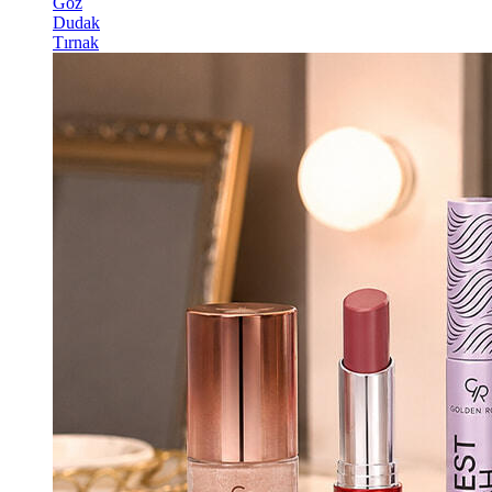
Göz
Dudak
Tırnak