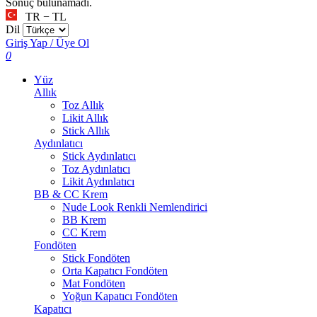
Sonuç bulunamadı.
TR − TL
Dil
Giriş Yap / Üye Ol
0
Yüz
Allık
Toz Allık
Likit Allık
Stick Allık
Aydınlatıcı
Stick Aydınlatıcı
Toz Aydınlatıcı
Likit Aydınlatıcı
BB & CC Krem
Nude Look Renkli Nemlendirici
BB Krem
CC Krem
Fondöten
Stick Fondöten
Orta Kapatıcı Fondöten
Mat Fondöten
Yoğun Kapatıcı Fondöten
Kapatıcı