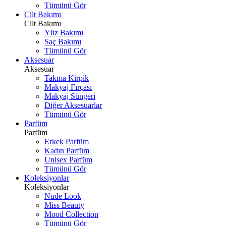
Tümünü Gör
Cilt Bakımı
Cilt Bakımı
Yüz Bakımı
Saç Bakımı
Tümünü Gör
Aksesuar
Aksesuar
Takma Kirpik
Makyaj Fırçası
Makyaj Süngeri
Diğer Aksesuarlar
Tümünü Gör
Parfüm
Parfüm
Erkek Parfüm
Kadın Parfüm
Unisex Parfüm
Tümünü Gör
Koleksiyonlar
Koleksiyonlar
Nude Look
Miss Beauty
Mood Collection
Tümünü Gör