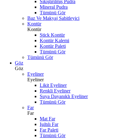
Sıkıştırılmış Pudra
Mineral Pudra
Tümünü Gör
Baz Ve Makyaj Sabitleyici
Kontür
Kontür
Stick Kontür
Kontür Kalemi
Kontür Paleti
Tümünü Gör
Tümünü Gör
Göz
Göz
Eyeliner
Eyeliner
Likit Eyeliner
Renkli Eyeliner
Suya Dayanıklı Eyeliner
Tümünü Gör
Far
Far
Mat Far
Işıltılı Far
Far Paleti
Tümünü Gör