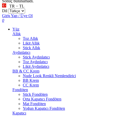
Sonuç bulunamadı.
TR − TL
Dil
Giriş Yap / Üye Ol
0
Yüz
Allık
Toz Allık
Likit Allık
Stick Allık
Aydınlatıcı
Stick Aydınlatıcı
Toz Aydınlatıcı
Likit Aydınlatıcı
BB & CC Krem
Nude Look Renkli Nemlendirici
BB Krem
CC Krem
Fondöten
Stick Fondöten
Orta Kapatıcı Fondöten
Mat Fondöten
Yoğun Kapatıcı Fondöten
Kapatıcı