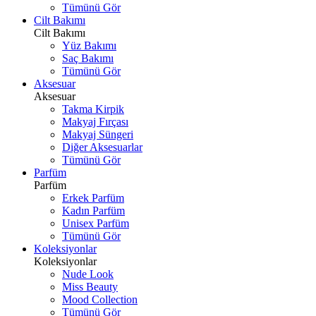
Tümünü Gör
Cilt Bakımı
Cilt Bakımı
Yüz Bakımı
Saç Bakımı
Tümünü Gör
Aksesuar
Aksesuar
Takma Kirpik
Makyaj Fırçası
Makyaj Süngeri
Diğer Aksesuarlar
Tümünü Gör
Parfüm
Parfüm
Erkek Parfüm
Kadın Parfüm
Unisex Parfüm
Tümünü Gör
Koleksiyonlar
Koleksiyonlar
Nude Look
Miss Beauty
Mood Collection
Tümünü Gör