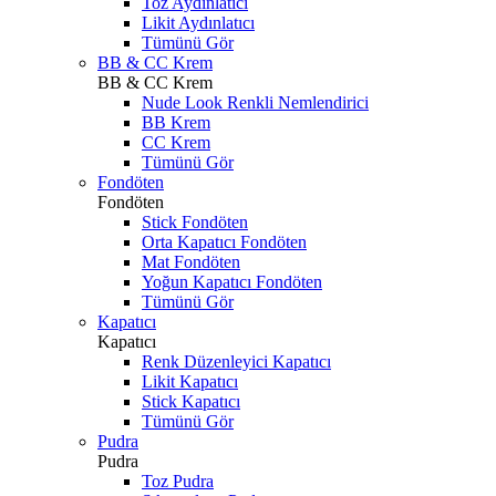
Toz Aydınlatıcı
Likit Aydınlatıcı
Tümünü Gör
BB & CC Krem
BB & CC Krem
Nude Look Renkli Nemlendirici
BB Krem
CC Krem
Tümünü Gör
Fondöten
Fondöten
Stick Fondöten
Orta Kapatıcı Fondöten
Mat Fondöten
Yoğun Kapatıcı Fondöten
Tümünü Gör
Kapatıcı
Kapatıcı
Renk Düzenleyici Kapatıcı
Likit Kapatıcı
Stick Kapatıcı
Tümünü Gör
Pudra
Pudra
Toz Pudra