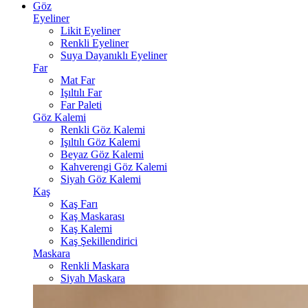
Göz
Eyeliner
Likit Eyeliner
Renkli Eyeliner
Suya Dayanıklı Eyeliner
Far
Mat Far
Işıltılı Far
Far Paleti
Göz Kalemi
Renkli Göz Kalemi
Işıltılı Göz Kalemi
Beyaz Göz Kalemi
Kahverengi Göz Kalemi
Siyah Göz Kalemi
Kaş
Kaş Farı
Kaş Maskarası
Kaş Kalemi
Kaş Şekillendirici
Maskara
Renkli Maskara
Siyah Maskara