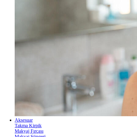
Aksesuar
Takma Kirpik
Makyaj Fırçası
Makyaj Süngeri