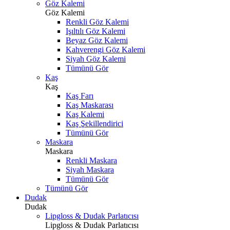
Göz Kalemi
Göz Kalemi
Renkli Göz Kalemi
Işıltılı Göz Kalemi
Beyaz Göz Kalemi
Kahverengi Göz Kalemi
Siyah Göz Kalemi
Tümünü Gör
Kaş
Kaş
Kaş Farı
Kaş Maskarası
Kaş Kalemi
Kaş Şekillendirici
Tümünü Gör
Maskara
Maskara
Renkli Maskara
Siyah Maskara
Tümünü Gör
Tümünü Gör
Dudak
Dudak
Lipgloss & Dudak Parlatıcısı
Lipgloss & Dudak Parlatıcısı