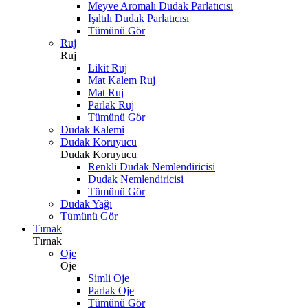
Meyve Aromalı Dudak Parlatıcısı
Işıltılı Dudak Parlatıcısı
Tümünü Gör
Ruj
Ruj
Likit Ruj
Mat Kalem Ruj
Mat Ruj
Parlak Ruj
Tümünü Gör
Dudak Kalemi
Dudak Koruyucu
Dudak Koruyucu
Renkli Dudak Nemlendiricisi
Dudak Nemlendiricisi
Tümünü Gör
Dudak Yağı
Tümünü Gör
Tırnak
Tırnak
Oje
Oje
Simli Oje
Parlak Oje
Tümünü Gör