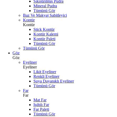
Sıkıştırılmış Pudra
Mineral Pudra
Tümünü Gör
Baz Ve Makyaj Sabitleyici
Kontür
Kontür
Stick Kontür
Kontür Kalemi
Kontür Paleti
Tümünü Gör
Tümünü Gör
Göz
Göz
Eyeliner
Eyeliner
Likit Eyeliner
Renkli Eyeliner
Suya Dayanıklı Eyeliner
Tümünü Gör
Far
Far
Mat Far
Işıltılı Far
Far Paleti
Tümünü Gör