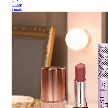
Göz
Dudak
Tırnak