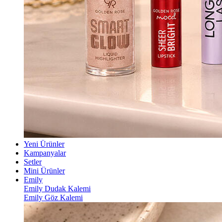
Yeni Ürünler
Kampanyalar
Setler
Mini Ürünler
Emily
Emily Dudak Kalemi
Emily Göz Kalemi