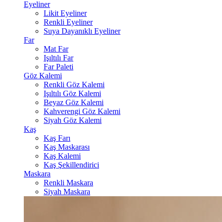
Eyeliner
Likit Eyeliner
Renkli Eyeliner
Suya Dayanıklı Eyeliner
Far
Mat Far
Işıltılı Far
Far Paleti
Göz Kalemi
Renkli Göz Kalemi
Işıltılı Göz Kalemi
Beyaz Göz Kalemi
Kahverengi Göz Kalemi
Siyah Göz Kalemi
Kaş
Kaş Farı
Kaş Maskarası
Kaş Kalemi
Kaş Şekillendirici
Maskara
Renkli Maskara
Siyah Maskara