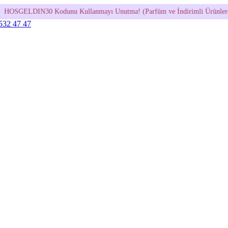
 Kullanmayı Unutma! (Parfüm ve İndirimli Ürünlerde Geçerli Değildir.)
 532 47 47