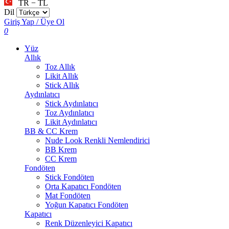
TR − TL
Dil
Giriş Yap / Üye Ol
0
Yüz
Allık
Toz Allık
Likit Allık
Stick Allık
Aydınlatıcı
Stick Aydınlatıcı
Toz Aydınlatıcı
Likit Aydınlatıcı
BB & CC Krem
Nude Look Renkli Nemlendirici
BB Krem
CC Krem
Fondöten
Stick Fondöten
Orta Kapatıcı Fondöten
Mat Fondöten
Yoğun Kapatıcı Fondöten
Kapatıcı
Renk Düzenleyici Kapatıcı