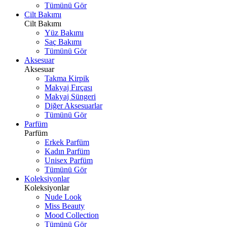
Tümünü Gör
Cilt Bakımı
Cilt Bakımı
Yüz Bakımı
Saç Bakımı
Tümünü Gör
Aksesuar
Aksesuar
Takma Kirpik
Makyaj Fırçası
Makyaj Süngeri
Diğer Aksesuarlar
Tümünü Gör
Parfüm
Parfüm
Erkek Parfüm
Kadın Parfüm
Unisex Parfüm
Tümünü Gör
Koleksiyonlar
Koleksiyonlar
Nude Look
Miss Beauty
Mood Collection
Tümünü Gör