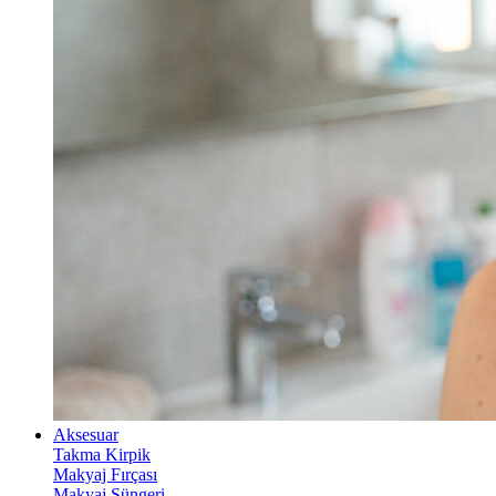
Aksesuar
Takma Kirpik
Makyaj Fırçası
Makyaj Süngeri