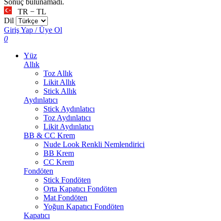
Sonuç bulunamadı.
TR − TL
Dil
Giriş Yap / Üye Ol
0
Yüz
Allık
Toz Allık
Likit Allık
Stick Allık
Aydınlatıcı
Stick Aydınlatıcı
Toz Aydınlatıcı
Likit Aydınlatıcı
BB & CC Krem
Nude Look Renkli Nemlendirici
BB Krem
CC Krem
Fondöten
Stick Fondöten
Orta Kapatıcı Fondöten
Mat Fondöten
Yoğun Kapatıcı Fondöten
Kapatıcı