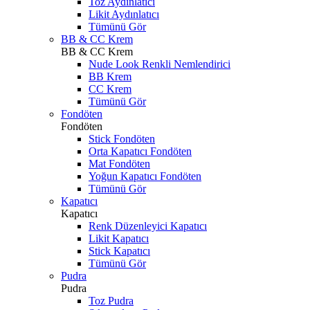
Toz Aydınlatıcı
Likit Aydınlatıcı
Tümünü Gör
BB & CC Krem
BB & CC Krem
Nude Look Renkli Nemlendirici
BB Krem
CC Krem
Tümünü Gör
Fondöten
Fondöten
Stick Fondöten
Orta Kapatıcı Fondöten
Mat Fondöten
Yoğun Kapatıcı Fondöten
Tümünü Gör
Kapatıcı
Kapatıcı
Renk Düzenleyici Kapatıcı
Likit Kapatıcı
Stick Kapatıcı
Tümünü Gör
Pudra
Pudra
Toz Pudra