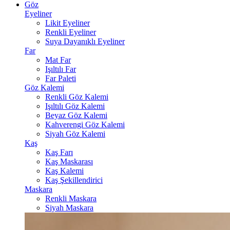
Göz
Eyeliner
Likit Eyeliner
Renkli Eyeliner
Suya Dayanıklı Eyeliner
Far
Mat Far
Işıltılı Far
Far Paleti
Göz Kalemi
Renkli Göz Kalemi
Işıltılı Göz Kalemi
Beyaz Göz Kalemi
Kahverengi Göz Kalemi
Siyah Göz Kalemi
Kaş
Kaş Farı
Kaş Maskarası
Kaş Kalemi
Kaş Şekillendirici
Maskara
Renkli Maskara
Siyah Maskara