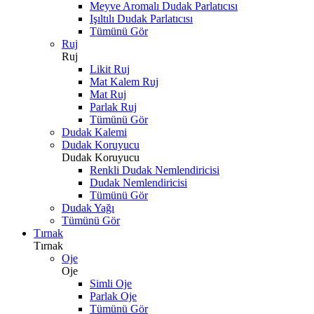
Meyve Aromalı Dudak Parlatıcısı
Işıltılı Dudak Parlatıcısı
Tümünü Gör
Ruj
Ruj
Likit Ruj
Mat Kalem Ruj
Mat Ruj
Parlak Ruj
Tümünü Gör
Dudak Kalemi
Dudak Koruyucu
Dudak Koruyucu
Renkli Dudak Nemlendiricisi
Dudak Nemlendiricisi
Tümünü Gör
Dudak Yağı
Tümünü Gör
Tırnak
Tırnak
Oje
Oje
Simli Oje
Parlak Oje
Tümünü Gör