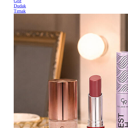
Göz
Dudak
Tırnak