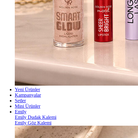
Yeni Ürünler
Kampanyalar
Setler
Mini Ürünler
Emily
Emily Dudak Kalemi
Emily Göz Kalemi