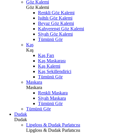
Göz Kalemi
Göz Kalemi
Renkli Göz Kalemi
Işıltılı Göz Kalemi
Beyaz Göz Kalemi
Kahverengi Göz Kalemi
Siyah Göz Kalemi
Tümünü Gör
Kaş
Kaş
Kaş Farı
Kaş Maskarası
Kaş Kalemi
Kaş Şekillendirici
Tümünü Gör
Maskara
Maskara
Renkli Maskara
Siyah Maskara
Tümünü Gör
Tümünü Gör
Dudak
Dudak
Lipgloss & Dudak Parlatıcısı
Lipgloss & Dudak Parlatıcısı