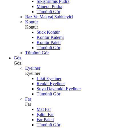
Sıkıştırılmış Pudra
Mineral Pudra
Tümünü Gör
Baz Ve Makyaj Sabitleyici
Kontür
Kontür
Stick Kontür
Kontür Kalemi
Kontür Paleti
Tümünü Gör
Tümünü Gör
Göz
Göz
Eyeliner
Eyeliner
Likit Eyeliner
Renkli Eyeliner
Suya Dayanıklı Eyeliner
Tümünü Gör
Far
Far
Mat Far
Işıltılı Far
Far Paleti
Tümünü Gör