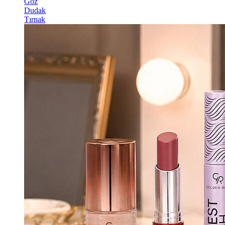
Göz
Dudak
Tırnak