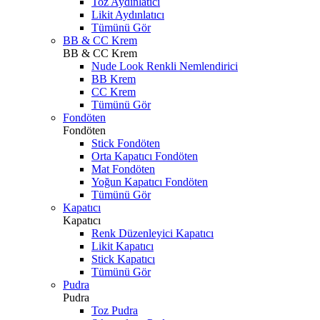
Toz Aydınlatıcı
Likit Aydınlatıcı
Tümünü Gör
BB & CC Krem
BB & CC Krem
Nude Look Renkli Nemlendirici
BB Krem
CC Krem
Tümünü Gör
Fondöten
Fondöten
Stick Fondöten
Orta Kapatıcı Fondöten
Mat Fondöten
Yoğun Kapatıcı Fondöten
Tümünü Gör
Kapatıcı
Kapatıcı
Renk Düzenleyici Kapatıcı
Likit Kapatıcı
Stick Kapatıcı
Tümünü Gör
Pudra
Pudra
Toz Pudra