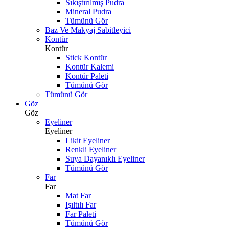
Sıkıştırılmış Pudra
Mineral Pudra
Tümünü Gör
Baz Ve Makyaj Sabitleyici
Kontür
Kontür
Stick Kontür
Kontür Kalemi
Kontür Paleti
Tümünü Gör
Tümünü Gör
Göz
Göz
Eyeliner
Eyeliner
Likit Eyeliner
Renkli Eyeliner
Suya Dayanıklı Eyeliner
Tümünü Gör
Far
Far
Mat Far
Işıltılı Far
Far Paleti
Tümünü Gör