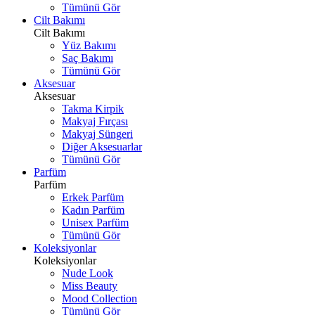
Tümünü Gör
Cilt Bakımı
Cilt Bakımı
Yüz Bakımı
Saç Bakımı
Tümünü Gör
Aksesuar
Aksesuar
Takma Kirpik
Makyaj Fırçası
Makyaj Süngeri
Diğer Aksesuarlar
Tümünü Gör
Parfüm
Parfüm
Erkek Parfüm
Kadın Parfüm
Unisex Parfüm
Tümünü Gör
Koleksiyonlar
Koleksiyonlar
Nude Look
Miss Beauty
Mood Collection
Tümünü Gör