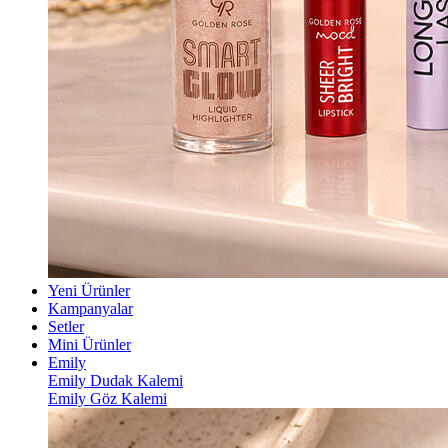
Yeni Ürünler
Kampanyalar
Setler
Mini Ürünler
Emily
Emily Dudak Kalemi
Emily Göz Kalemi