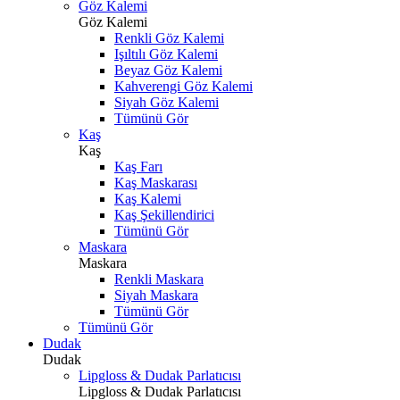
Göz Kalemi
Göz Kalemi
Renkli Göz Kalemi
Işıltılı Göz Kalemi
Beyaz Göz Kalemi
Kahverengi Göz Kalemi
Siyah Göz Kalemi
Tümünü Gör
Kaş
Kaş
Kaş Farı
Kaş Maskarası
Kaş Kalemi
Kaş Şekillendirici
Tümünü Gör
Maskara
Maskara
Renkli Maskara
Siyah Maskara
Tümünü Gör
Tümünü Gör
Dudak
Dudak
Lipgloss & Dudak Parlatıcısı
Lipgloss & Dudak Parlatıcısı