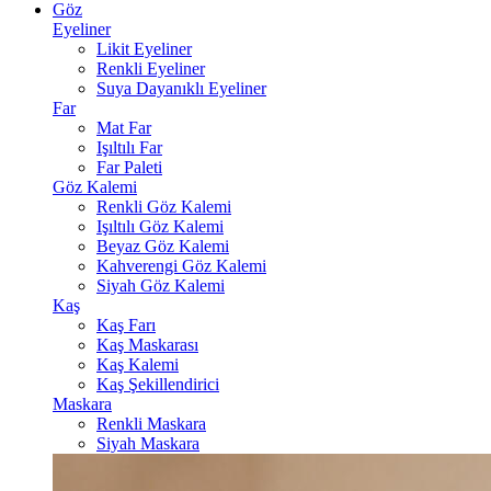
Göz
Eyeliner
Likit Eyeliner
Renkli Eyeliner
Suya Dayanıklı Eyeliner
Far
Mat Far
Işıltılı Far
Far Paleti
Göz Kalemi
Renkli Göz Kalemi
Işıltılı Göz Kalemi
Beyaz Göz Kalemi
Kahverengi Göz Kalemi
Siyah Göz Kalemi
Kaş
Kaş Farı
Kaş Maskarası
Kaş Kalemi
Kaş Şekillendirici
Maskara
Renkli Maskara
Siyah Maskara