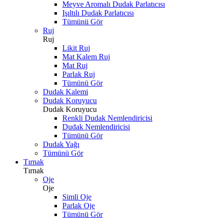
Meyve Aromalı Dudak Parlatıcısı
Işıltılı Dudak Parlatıcısı
Tümünü Gör
Ruj
Ruj
Likit Ruj
Mat Kalem Ruj
Mat Ruj
Parlak Ruj
Tümünü Gör
Dudak Kalemi
Dudak Koruyucu
Dudak Koruyucu
Renkli Dudak Nemlendiricisi
Dudak Nemlendiricisi
Tümünü Gör
Dudak Yağı
Tümünü Gör
Tırnak
Tırnak
Oje
Oje
Simli Oje
Parlak Oje
Tümünü Gör