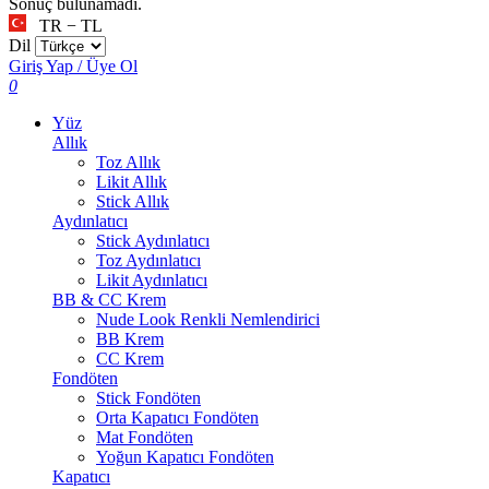
Sonuç bulunamadı.
TR − TL
Dil
Giriş Yap / Üye Ol
0
Yüz
Allık
Toz Allık
Likit Allık
Stick Allık
Aydınlatıcı
Stick Aydınlatıcı
Toz Aydınlatıcı
Likit Aydınlatıcı
BB & CC Krem
Nude Look Renkli Nemlendirici
BB Krem
CC Krem
Fondöten
Stick Fondöten
Orta Kapatıcı Fondöten
Mat Fondöten
Yoğun Kapatıcı Fondöten
Kapatıcı