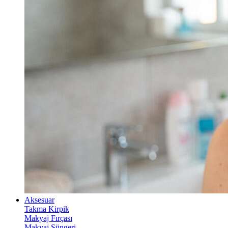
Aksesuar
Takma Kirpik
Makyaj Fırçası
Makyaj Süngeri