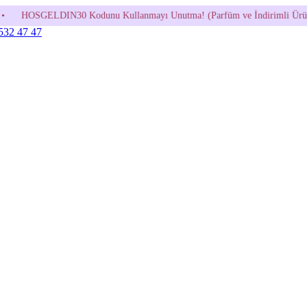
odunu Kullanmayı Unutma! (Parfüm ve İndirimli Ürünlerde Geçerli Değildi
 532 47 47