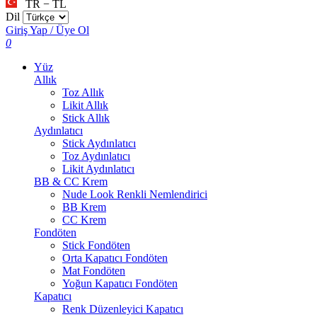
TR − TL
Dil
Giriş Yap / Üye Ol
0
Yüz
Allık
Toz Allık
Likit Allık
Stick Allık
Aydınlatıcı
Stick Aydınlatıcı
Toz Aydınlatıcı
Likit Aydınlatıcı
BB & CC Krem
Nude Look Renkli Nemlendirici
BB Krem
CC Krem
Fondöten
Stick Fondöten
Orta Kapatıcı Fondöten
Mat Fondöten
Yoğun Kapatıcı Fondöten
Kapatıcı
Renk Düzenleyici Kapatıcı