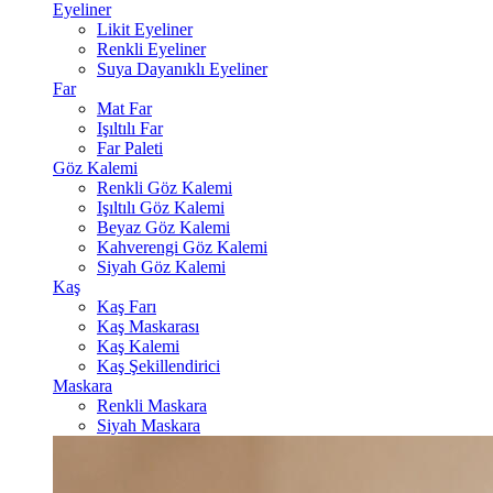
Eyeliner
Likit Eyeliner
Renkli Eyeliner
Suya Dayanıklı Eyeliner
Far
Mat Far
Işıltılı Far
Far Paleti
Göz Kalemi
Renkli Göz Kalemi
Işıltılı Göz Kalemi
Beyaz Göz Kalemi
Kahverengi Göz Kalemi
Siyah Göz Kalemi
Kaş
Kaş Farı
Kaş Maskarası
Kaş Kalemi
Kaş Şekillendirici
Maskara
Renkli Maskara
Siyah Maskara