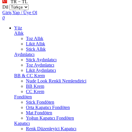
TR − TL
Dil
Giriş Yap / Üye Ol
0
Yüz
Allık
Toz Allık
Likit Allık
Stick Allık
Aydınlatıcı
Stick Aydınlatıcı
Toz Aydınlatıcı
Likit Aydınlatıcı
BB & CC Krem
Nude Look Renkli Nemlendirici
BB Krem
CC Krem
Fondöten
Stick Fondöten
Orta Kapatıcı Fondöten
Mat Fondöten
Yoğun Kapatıcı Fondöten
Kapatıcı
Renk Düzenleyici Kapatıcı