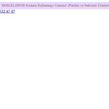
 Kullanmayı Unutma! (Parfüm ve İndirimli Ürünlerde Geçerli Değildir.)
 532 47 47