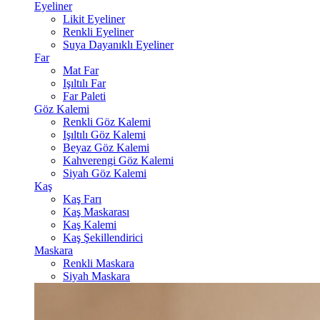
Eyeliner
Likit Eyeliner
Renkli Eyeliner
Suya Dayanıklı Eyeliner
Far
Mat Far
Işıltılı Far
Far Paleti
Göz Kalemi
Renkli Göz Kalemi
Işıltılı Göz Kalemi
Beyaz Göz Kalemi
Kahverengi Göz Kalemi
Siyah Göz Kalemi
Kaş
Kaş Farı
Kaş Maskarası
Kaş Kalemi
Kaş Şekillendirici
Maskara
Renkli Maskara
Siyah Maskara