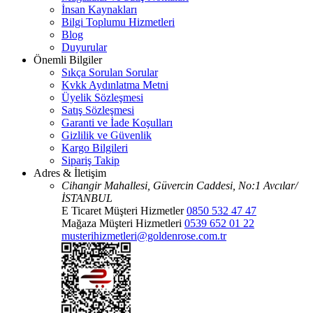
İnsan Kaynakları
Bilgi Toplumu Hizmetleri
Blog
Duyurular
Önemli Bilgiler
Sıkça Sorulan Sorular
Kvkk Aydınlatma Metni
Üyelik Sözleşmesi
Satış Sözleşmesi
Garanti ve İade Koşulları
Gizlilik ve Güvenlik
Kargo Bilgileri
Sipariş Takip
Adres & İletişim
Cihangir Mahallesi, Güvercin Caddesi, No:1 Avcılar/
İSTANBUL
E Ticaret Müşteri Hizmetler
0850 532 47 47
Mağaza Müşteri Hizmetleri
0539 652 01 22
musterihizmetleri@goldenrose.com.tr