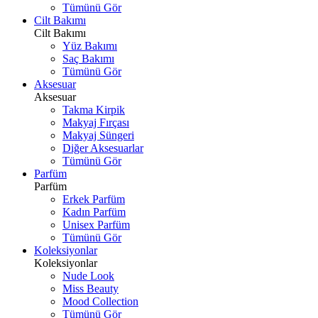
Tümünü Gör
Cilt Bakımı
Cilt Bakımı
Yüz Bakımı
Saç Bakımı
Tümünü Gör
Aksesuar
Aksesuar
Takma Kirpik
Makyaj Fırçası
Makyaj Süngeri
Diğer Aksesuarlar
Tümünü Gör
Parfüm
Parfüm
Erkek Parfüm
Kadın Parfüm
Unisex Parfüm
Tümünü Gör
Koleksiyonlar
Koleksiyonlar
Nude Look
Miss Beauty
Mood Collection
Tümünü Gör