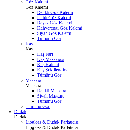
Göz Kalemi
Göz Kalemi
Renkli Göz Kalemi
Işıltılı Göz Kalemi
Beyaz Göz Kalemi
Kahverengi Göz Kalemi
Siyah Göz Kalemi
Tümünü Gör
Kaş
Kaş
Kaş Farı
Kaş Maskarası
Kaş Kalemi
Kaş Şekillendirici
Tümünü Gör
Maskara
Maskara
Renkli Maskara
Siyah Maskara
Tümünü Gör
Tümünü Gör
Dudak
Dudak
Lipgloss & Dudak Parlatıcısı
Lipgloss & Dudak Parlatıcısı