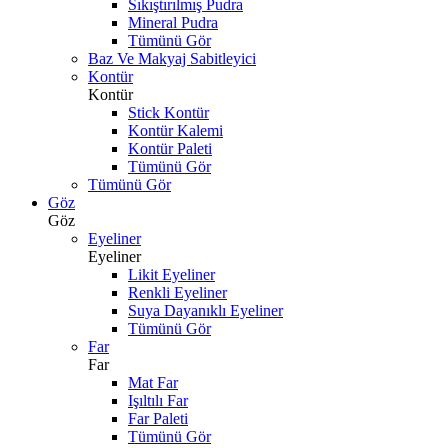
Sıkıştırılmış Pudra
Mineral Pudra
Tümünü Gör
Baz Ve Makyaj Sabitleyici
Kontür
Kontür
Stick Kontür
Kontür Kalemi
Kontür Paleti
Tümünü Gör
Tümünü Gör
Göz
Göz
Eyeliner
Eyeliner
Likit Eyeliner
Renkli Eyeliner
Suya Dayanıklı Eyeliner
Tümünü Gör
Far
Far
Mat Far
Işıltılı Far
Far Paleti
Tümünü Gör