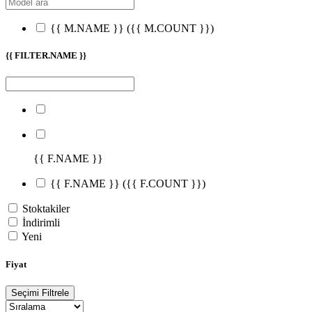
{{ M.NAME }}
({{ M.COUNT }})
{{ FILTER.NAME }}
{{ F.NAME }}
{{ F.NAME }}
({{ F.COUNT }})
Stoktakiler
İndirimli
Yeni
Fiyat
Seçimi Filtrele