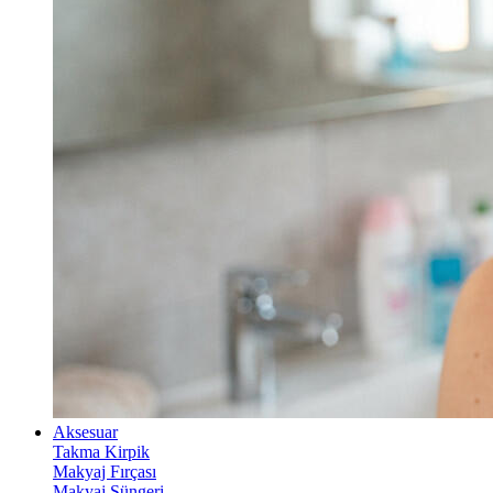
Aksesuar
Takma Kirpik
Makyaj Fırçası
Makyaj Süngeri