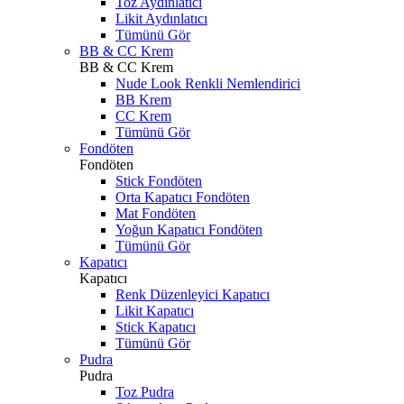
Toz Aydınlatıcı
Likit Aydınlatıcı
Tümünü Gör
BB & CC Krem
BB & CC Krem
Nude Look Renkli Nemlendirici
BB Krem
CC Krem
Tümünü Gör
Fondöten
Fondöten
Stick Fondöten
Orta Kapatıcı Fondöten
Mat Fondöten
Yoğun Kapatıcı Fondöten
Tümünü Gör
Kapatıcı
Kapatıcı
Renk Düzenleyici Kapatıcı
Likit Kapatıcı
Stick Kapatıcı
Tümünü Gör
Pudra
Pudra
Toz Pudra