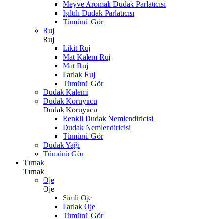
Meyve Aromalı Dudak Parlatıcısı
Işıltılı Dudak Parlatıcısı
Tümünü Gör
Ruj
Ruj
Likit Ruj
Mat Kalem Ruj
Mat Ruj
Parlak Ruj
Tümünü Gör
Dudak Kalemi
Dudak Koruyucu
Dudak Koruyucu
Renkli Dudak Nemlendiricisi
Dudak Nemlendiricisi
Tümünü Gör
Dudak Yağı
Tümünü Gör
Tırnak
Tırnak
Oje
Oje
Simli Oje
Parlak Oje
Tümünü Gör