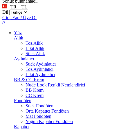
Sonuç bulunamadı.
TR − TL
Dil
Giriş Yap / Üye Ol
0
Yüz
Allık
Toz Allık
Likit Allık
Stick Allık
Aydınlatıcı
Stick Aydınlatıcı
Toz Aydınlatıcı
Likit Aydınlatıcı
BB & CC Krem
Nude Look Renkli Nemlendirici
BB Krem
CC Krem
Fondöten
Stick Fondöten
Orta Kapatıcı Fondöten
Mat Fondöten
Yoğun Kapatıcı Fondöten
Kapatıcı