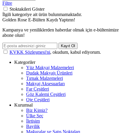
Filtre
Stoktakileri Göster
İlgili kategoriye ait ürün bulunmamaktadır.
Golden Rose E-Bülten Kaydı Yaptırın!
Kampanya ve yeniliklerden haberdar olmak için e-bültenimize
abone olun!
Kayıt Ol
KVKK Sözleşmesi'ni
, okudum, kabul ediyorum.
Kategoriler
Yüz Makyaj Malzemeleri
Dudak Makyajı Ürünleri
Tırnak Malzemeleri
Makyaj Aksesuarları
Far Çeşitleri
Göz Kalemi Çeşitleri
Oje Çeşitleri
Kurumsal
Biz Kimiz?
Ülke Seç
İletişim
Bayilik
Mağazalar ve Satış Noktaları