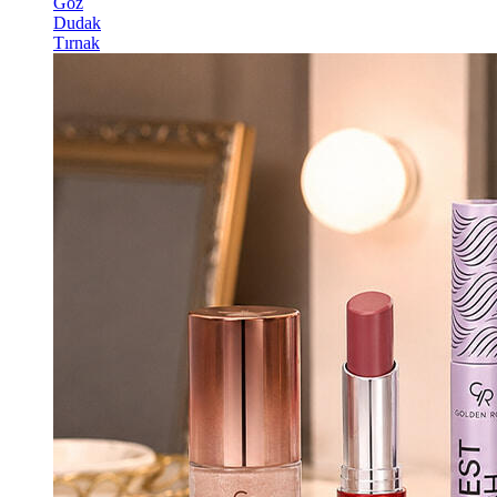
Göz
Dudak
Tırnak