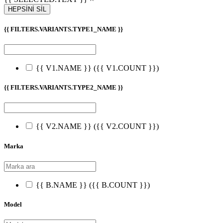
HEPSİNİ SİL
{{ FILTERS.VARIANTS.TYPE1_NAME }}
{{ V1.NAME }}
({{ V1.COUNT }})
{{ FILTERS.VARIANTS.TYPE2_NAME }}
{{ V2.NAME }}
({{ V2.COUNT }})
Marka
{{ B.NAME }}
({{ B.COUNT }})
Model