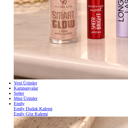
Yeni Ürünler
Kampanyalar
Setler
Mini Ürünler
Emily
Emily Dudak Kalemi
Emily Göz Kalemi