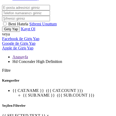
Beni Hatırla
Şifremi Unuttum
Kayıt Ol
Giriş Yap
veya
Facebook ile Giriş Yap
Google ile Giriş Yap
Apple ile Giriş Yap
Anasayfa
Hd Concealer High Definition
Filtre
Kategoriler
{{ CAT.NAME }}
({{ CAT.COUNT }})
{{ SUB.NAME }}
({{ SUB.COUNT }})
Seçilen Filtreler
{{ SELECTED.TEXT }} ×