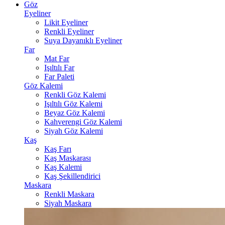
Göz
Eyeliner
Likit Eyeliner
Renkli Eyeliner
Suya Dayanıklı Eyeliner
Far
Mat Far
Işıltılı Far
Far Paleti
Göz Kalemi
Renkli Göz Kalemi
Işıltılı Göz Kalemi
Beyaz Göz Kalemi
Kahverengi Göz Kalemi
Siyah Göz Kalemi
Kaş
Kaş Farı
Kaş Maskarası
Kaş Kalemi
Kaş Şekillendirici
Maskara
Renkli Maskara
Siyah Maskara