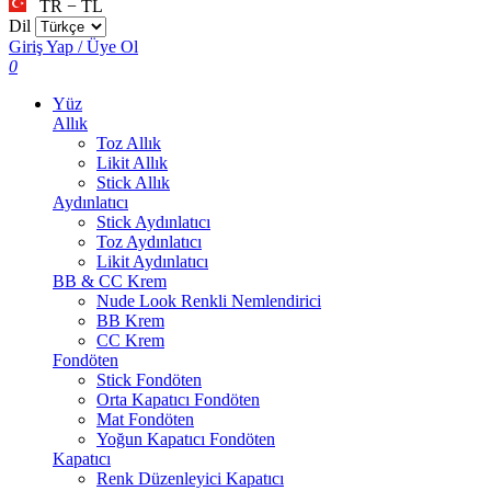
TR − TL
Dil
Giriş Yap / Üye Ol
0
Yüz
Allık
Toz Allık
Likit Allık
Stick Allık
Aydınlatıcı
Stick Aydınlatıcı
Toz Aydınlatıcı
Likit Aydınlatıcı
BB & CC Krem
Nude Look Renkli Nemlendirici
BB Krem
CC Krem
Fondöten
Stick Fondöten
Orta Kapatıcı Fondöten
Mat Fondöten
Yoğun Kapatıcı Fondöten
Kapatıcı
Renk Düzenleyici Kapatıcı