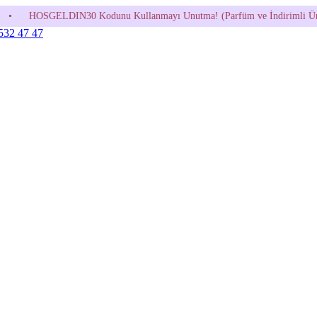
odunu Kullanmayı Unutma! (Parfüm ve İndirimli Ürünlerde Geçerli Değild
 532 47 47