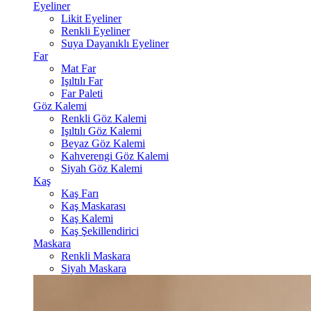
Eyeliner
Likit Eyeliner
Renkli Eyeliner
Suya Dayanıklı Eyeliner
Far
Mat Far
Işıltılı Far
Far Paleti
Göz Kalemi
Renkli Göz Kalemi
Işıltılı Göz Kalemi
Beyaz Göz Kalemi
Kahverengi Göz Kalemi
Siyah Göz Kalemi
Kaş
Kaş Farı
Kaş Maskarası
Kaş Kalemi
Kaş Şekillendirici
Maskara
Renkli Maskara
Siyah Maskara