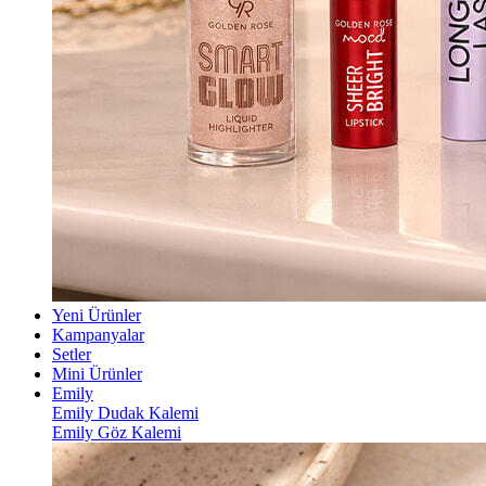
Yeni Ürünler
Kampanyalar
Setler
Mini Ürünler
Emily
Emily Dudak Kalemi
Emily Göz Kalemi