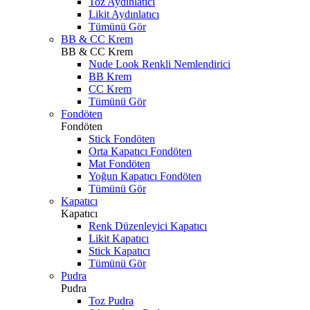
Toz Aydınlatıcı
Likit Aydınlatıcı
Tümünü Gör
BB & CC Krem
BB & CC Krem
Nude Look Renkli Nemlendirici
BB Krem
CC Krem
Tümünü Gör
Fondöten
Fondöten
Stick Fondöten
Orta Kapatıcı Fondöten
Mat Fondöten
Yoğun Kapatıcı Fondöten
Tümünü Gör
Kapatıcı
Kapatıcı
Renk Düzenleyici Kapatıcı
Likit Kapatıcı
Stick Kapatıcı
Tümünü Gör
Pudra
Pudra
Toz Pudra