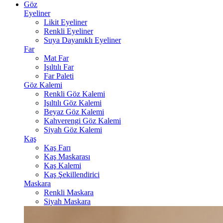
Göz
Eyeliner
Likit Eyeliner
Renkli Eyeliner
Suya Dayanıklı Eyeliner
Far
Mat Far
Işıltılı Far
Far Paleti
Göz Kalemi
Renkli Göz Kalemi
Işıltılı Göz Kalemi
Beyaz Göz Kalemi
Kahverengi Göz Kalemi
Siyah Göz Kalemi
Kaş
Kaş Farı
Kaş Maskarası
Kaş Kalemi
Kaş Şekillendirici
Maskara
Renkli Maskara
Siyah Maskara