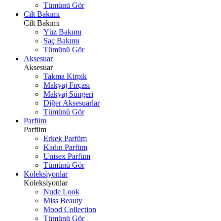
Tümünü Gör
Cilt Bakımı
Cilt Bakımı
Yüz Bakımı
Saç Bakımı
Tümünü Gör
Aksesuar
Aksesuar
Takma Kirpik
Makyaj Fırçası
Makyaj Süngeri
Diğer Aksesuarlar
Tümünü Gör
Parfüm
Parfüm
Erkek Parfüm
Kadın Parfüm
Unisex Parfüm
Tümünü Gör
Koleksiyonlar
Koleksiyonlar
Nude Look
Miss Beauty
Mood Collection
Tümünü Gör