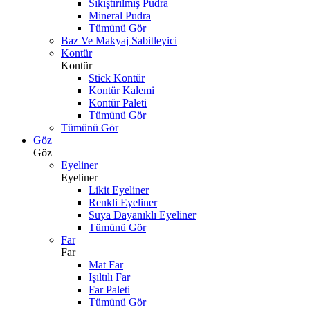
Sıkıştırılmış Pudra
Mineral Pudra
Tümünü Gör
Baz Ve Makyaj Sabitleyici
Kontür
Kontür
Stick Kontür
Kontür Kalemi
Kontür Paleti
Tümünü Gör
Tümünü Gör
Göz
Göz
Eyeliner
Eyeliner
Likit Eyeliner
Renkli Eyeliner
Suya Dayanıklı Eyeliner
Tümünü Gör
Far
Far
Mat Far
Işıltılı Far
Far Paleti
Tümünü Gör