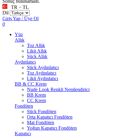
Sonuç bulunamadı.
TR − TL
Dil
Giriş Yap / Üye Ol
0
Yüz
Allık
Toz Allık
Likit Allık
Stick Allık
Aydınlatıcı
Stick Aydınlatıcı
Toz Aydınlatıcı
Likit Aydınlatıcı
BB & CC Krem
Nude Look Renkli Nemlendirici
BB Krem
CC Krem
Fondöten
Stick Fondöten
Orta Kapatıcı Fondöten
Mat Fondöten
Yoğun Kapatıcı Fondöten
Kapatıcı