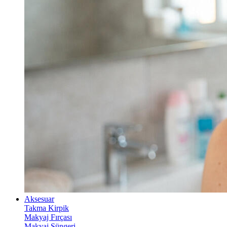
Aksesuar
Takma Kirpik
Makyaj Fırçası
Makyaj Süngeri