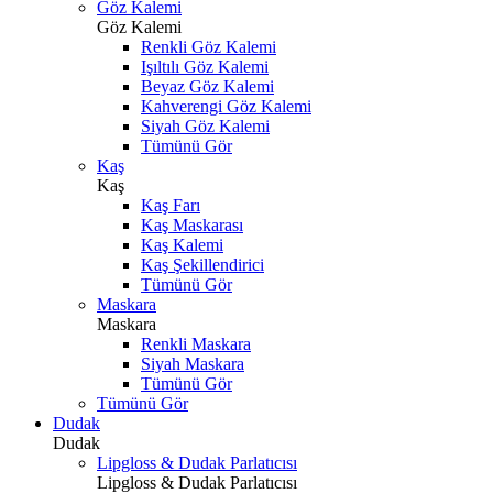
Göz Kalemi
Göz Kalemi
Renkli Göz Kalemi
Işıltılı Göz Kalemi
Beyaz Göz Kalemi
Kahverengi Göz Kalemi
Siyah Göz Kalemi
Tümünü Gör
Kaş
Kaş
Kaş Farı
Kaş Maskarası
Kaş Kalemi
Kaş Şekillendirici
Tümünü Gör
Maskara
Maskara
Renkli Maskara
Siyah Maskara
Tümünü Gör
Tümünü Gör
Dudak
Dudak
Lipgloss & Dudak Parlatıcısı
Lipgloss & Dudak Parlatıcısı