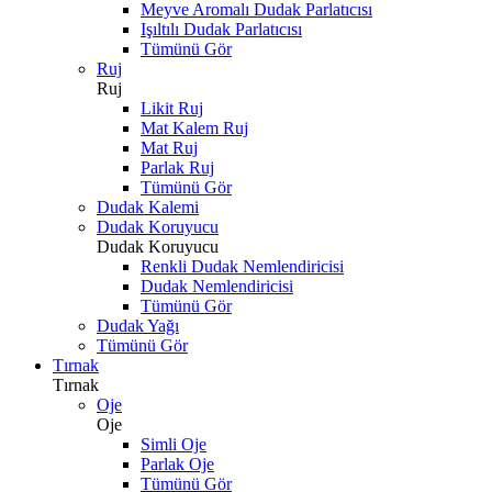
Meyve Aromalı Dudak Parlatıcısı
Işıltılı Dudak Parlatıcısı
Tümünü Gör
Ruj
Ruj
Likit Ruj
Mat Kalem Ruj
Mat Ruj
Parlak Ruj
Tümünü Gör
Dudak Kalemi
Dudak Koruyucu
Dudak Koruyucu
Renkli Dudak Nemlendiricisi
Dudak Nemlendiricisi
Tümünü Gör
Dudak Yağı
Tümünü Gör
Tırnak
Tırnak
Oje
Oje
Simli Oje
Parlak Oje
Tümünü Gör