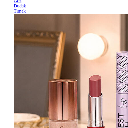
Göz
Dudak
Tırnak