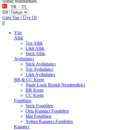
Sonuç bulunamadı.
TR − TL
Dil
Giriş Yap / Üye Ol
0
Yüz
Allık
Toz Allık
Likit Allık
Stick Allık
Aydınlatıcı
Stick Aydınlatıcı
Toz Aydınlatıcı
Likit Aydınlatıcı
BB & CC Krem
Nude Look Renkli Nemlendirici
BB Krem
CC Krem
Fondöten
Stick Fondöten
Orta Kapatıcı Fondöten
Mat Fondöten
Yoğun Kapatıcı Fondöten
Kapatıcı