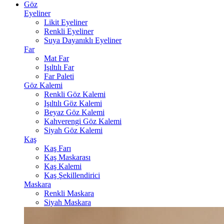
Göz
Eyeliner
Likit Eyeliner
Renkli Eyeliner
Suya Dayanıklı Eyeliner
Far
Mat Far
Işıltılı Far
Far Paleti
Göz Kalemi
Renkli Göz Kalemi
Işıltılı Göz Kalemi
Beyaz Göz Kalemi
Kahverengi Göz Kalemi
Siyah Göz Kalemi
Kaş
Kaş Farı
Kaş Maskarası
Kaş Kalemi
Kaş Şekillendirici
Maskara
Renkli Maskara
Siyah Maskara