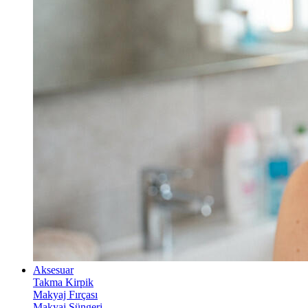
Aksesuar
Takma Kirpik
Makyaj Fırçası
Makyaj Süngeri