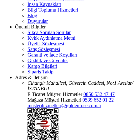
İnsan Kaynakları
Bilgi Toplumu Hizmetleri
Blog
Duyurular
Önemli Bilgiler
Sıkça Sorulan Sorular
Kvkk Aydınlatma Metni
Üyelik Sözleşmesi
Satış Sözleşmesi
Garanti ve İade Koşulları
Gizlilik ve Güvenlik
Kargo Bilgileri
Sipariş Takip
Adres & İletişim
Cihangir Mahallesi, Güvercin Caddesi, No:1 Avcılar/
İSTANBUL
E Ticaret Müşteri Hizmetler
0850 532 47 47
Mağaza Müşteri Hizmetleri
0539 652 01 22
musterihizmetleri@goldenrose.com.tr