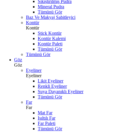
Sıkıştırılmış Pudra
Mineral Pudra
Tümünü Gör
Baz Ve Makyaj Sabitleyici
Kontür
Kontür
Stick Kontür
Kontür Kalemi
Kontür Paleti
Tümünü Gör
Tümünü Gör
Göz
Göz
Eyeliner
Eyeliner
Likit Eyeliner
Renkli Eyeliner
Suya Dayanıklı Eyeliner
Tümünü Gör
Far
Far
Mat Far
Işıltılı Far
Far Paleti
Tümünü Gör