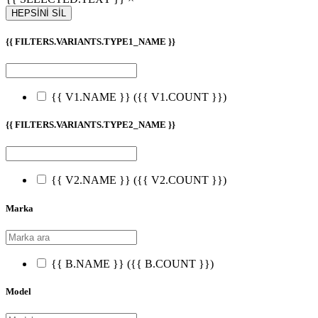
HEPSİNİ SİL
{{ FILTERS.VARIANTS.TYPE1_NAME }}
{{ V1.NAME }}
({{ V1.COUNT }})
{{ FILTERS.VARIANTS.TYPE2_NAME }}
{{ V2.NAME }}
({{ V2.COUNT }})
Marka
{{ B.NAME }}
({{ B.COUNT }})
Model