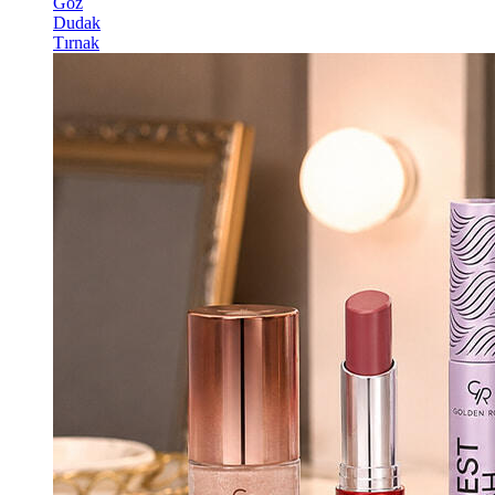
Göz
Dudak
Tırnak