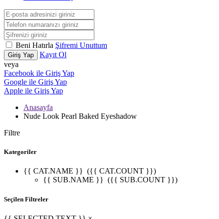
Beni Hatırla
Şifremi Unuttum
Kayıt Ol
Giriş Yap
veya
Facebook ile Giriş Yap
Google ile Giriş Yap
Apple ile Giriş Yap
Anasayfa
Nude Look Pearl Baked Eyeshadow
Filtre
Kategoriler
{{ CAT.NAME }}
({{ CAT.COUNT }})
{{ SUB.NAME }}
({{ SUB.COUNT }})
Seçilen Filtreler
{{ SELECTED.TEXT }} ×