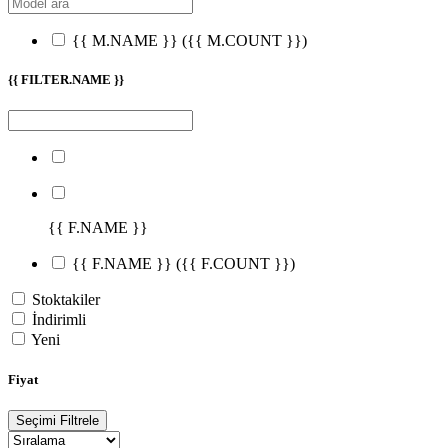
{{ M.NAME }}
({{ M.COUNT }})
{{ FILTER.NAME }}
{{ F.NAME }}
{{ F.NAME }}
({{ F.COUNT }})
Stoktakiler
İndirimli
Yeni
Fiyat
Seçimi Filtrele