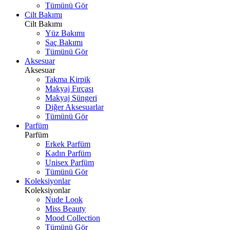
Tümünü Gör
Cilt Bakımı
Cilt Bakımı
Yüz Bakımı
Saç Bakımı
Tümünü Gör
Aksesuar
Aksesuar
Takma Kirpik
Makyaj Fırçası
Makyaj Süngeri
Diğer Aksesuarlar
Tümünü Gör
Parfüm
Parfüm
Erkek Parfüm
Kadın Parfüm
Unisex Parfüm
Tümünü Gör
Koleksiyonlar
Koleksiyonlar
Nude Look
Miss Beauty
Mood Collection
Tümünü Gör