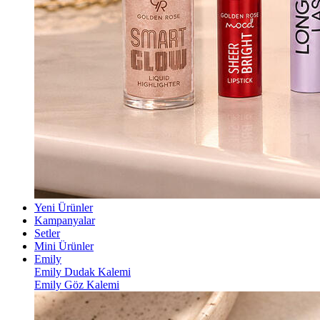
Yeni Ürünler
Kampanyalar
Setler
Mini Ürünler
Emily
Emily Dudak Kalemi
Emily Göz Kalemi