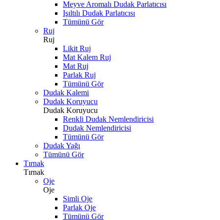
Meyve Aromalı Dudak Parlatıcısı
Işıltılı Dudak Parlatıcısı
Tümünü Gör
Ruj
Ruj
Likit Ruj
Mat Kalem Ruj
Mat Ruj
Parlak Ruj
Tümünü Gör
Dudak Kalemi
Dudak Koruyucu
Dudak Koruyucu
Renkli Dudak Nemlendiricisi
Dudak Nemlendiricisi
Tümünü Gör
Dudak Yağı
Tümünü Gör
Tırnak
Tırnak
Oje
Oje
Simli Oje
Parlak Oje
Tümünü Gör