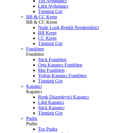
Toz Aydınlatıcı
Likit Aydınlatıcı
Tümünü Gör
BB & CC Krem
BB & CC Krem
Nude Look Renkli Nemlendirici
BB Krem
CC Krem
Tümünü Gör
Fondöten
Fondöten
Stick Fondöten
Orta Kapatıcı Fondöten
Mat Fondöten
Yoğun Kapatıcı Fondöten
Tümünü Gör
Kapatıcı
Kapatıcı
Renk Düzenleyici Kapatıcı
Likit Kapatıcı
Stick Kapatıcı
Tümünü Gör
Pudra
Pudra
Toz Pudra