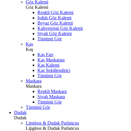
Göz Kalemi
Göz Kalemi
Renkli Göz Kalemi
Işıltılı Göz Kalemi
Beyaz Göz Kalemi
Kahverengi Göz Kalemi
Siyah Göz Kalemi
Tümünü Gör
Kaş
Kaş
Kaş Farı
Kaş Maskarası
Kaş Kalemi
Kaş Şekillendirici
Tümünü Gör
Maskara
Maskara
Renkli Maskara
Siyah Maskara
Tümünü Gör
Tümünü Gör
Dudak
Dudak
Lipgloss & Dudak Parlatıcısı
Lipgloss & Dudak Parlatıcısı