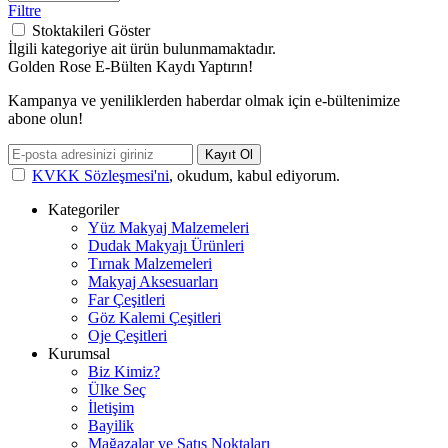
Filtre
Stoktakileri Göster
İlgili kategoriye ait ürün bulunmamaktadır.
Golden Rose E-Bülten Kaydı Yaptırın!
Kampanya ve yeniliklerden haberdar olmak için e-bültenimize
abone olun!
Kayıt Ol
KVKK Sözleşmesi'ni
, okudum, kabul ediyorum.
Kategoriler
Yüz Makyaj Malzemeleri
Dudak Makyajı Ürünleri
Tırnak Malzemeleri
Makyaj Aksesuarları
Far Çeşitleri
Göz Kalemi Çeşitleri
Oje Çeşitleri
Kurumsal
Biz Kimiz?
Ülke Seç
İletişim
Bayilik
Mağazalar ve Satış Noktaları