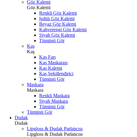
Göz Kalemi
Göz Kalemi
Renkli Göz Kalemi
Işıltılı Göz Kalemi
Beyaz Göz Kalemi
Kahverengi Göz Kalemi
Siyah Göz Kalemi
Tümünü Gör
Kaş
Kaş
Kaş Farı
Kaş Maskarası
Kaş Kalemi
Kaş Şekillendirici
Tümünü Gör
Maskara
Maskara
Renkli Maskara
Siyah Maskara
Tümünü Gör
Tümünü Gör
Dudak
Dudak
Lipgloss & Dudak Parlatıcısı
Lipgloss & Dudak Parlatıcısı