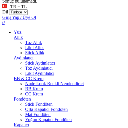
Sonuç bulunamadı.
TR − TL
Dil
Giriş Yap / Üye Ol
0
Yüz
Allık
Toz Allık
Likit Allık
Stick Allık
Aydınlatıcı
Stick Aydınlatıcı
Toz Aydınlatıcı
Likit Aydınlatıcı
BB & CC Krem
Nude Look Renkli Nemlendirici
BB Krem
CC Krem
Fondöten
Stick Fondöten
Orta Kapatıcı Fondöten
Mat Fondöten
Yoğun Kapatıcı Fondöten
Kapatıcı