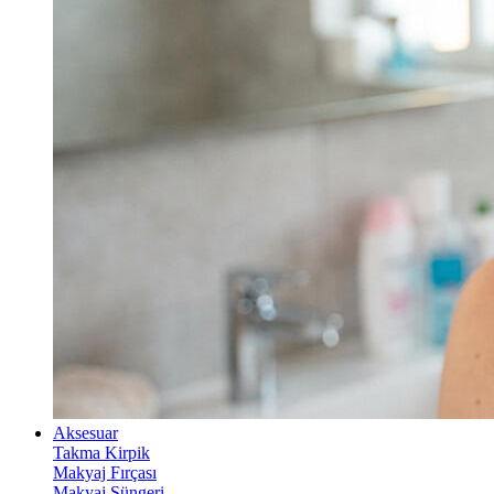
Aksesuar
Takma Kirpik
Makyaj Fırçası
Makyaj Süngeri