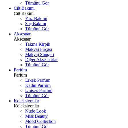
Tümünü Gör
Cilt Bakımı
Cilt Bakımı
Yüz Bakımı
Saç Bakımı
Tümünü Gör
Aksesuar
Aksesuar
Takma Kirpik
Makyaj Fırçası
Makyaj Süngeri
Diğer Aksesuarlar
Tümünü Gör
Parfüm
Parfüm
Erkek Parfüm
Kadın Parfüm
Unisex Parfüm
Tümünü Gör
Koleksiyonlar
Koleksiyonlar
Nude Look
Miss Beauty
Mood Collection
Tümünü Gör