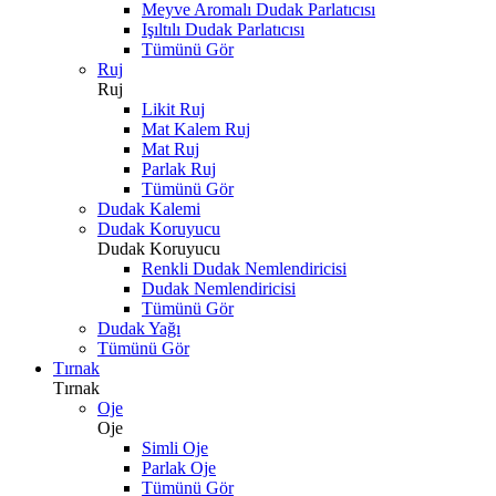
Meyve Aromalı Dudak Parlatıcısı
Işıltılı Dudak Parlatıcısı
Tümünü Gör
Ruj
Ruj
Likit Ruj
Mat Kalem Ruj
Mat Ruj
Parlak Ruj
Tümünü Gör
Dudak Kalemi
Dudak Koruyucu
Dudak Koruyucu
Renkli Dudak Nemlendiricisi
Dudak Nemlendiricisi
Tümünü Gör
Dudak Yağı
Tümünü Gör
Tırnak
Tırnak
Oje
Oje
Simli Oje
Parlak Oje
Tümünü Gör