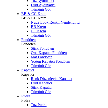
Toz Aydınlatıcı
Likit Aydınlatıcı
Tümünü Gör
BB & CC Krem
BB & CC Krem
Nude Look Renkli Nemlendirici
BB Krem
CC Krem
Tümünü Gör
Fondöten
Fondöten
Stick Fondöten
Orta Kapatıcı Fondöten
Mat Fondöten
Yoğun Kapatıcı Fondöten
Tümünü Gör
Kapatıcı
Kapatıcı
Renk Düzenleyici Kapatıcı
Likit Kapatıcı
Stick Kapatıcı
Tümünü Gör
Pudra
Pudra
Toz Pudra