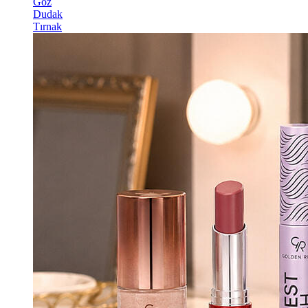
Göz
Dudak
Tırnak