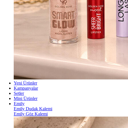
Yeni Ürünler
Kampanyalar
Setler
Mini Ürünler
Emily
Emily Dudak Kalemi
Emily Göz Kalemi