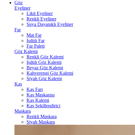
Göz
Eyeliner
Likit Eyeliner
Renkli Eyeliner
Suya Dayanıklı Eyeliner
Far
Mat Far
Işıltılı Far
Far Paleti
Göz Kalemi
Renkli Göz Kalemi
Işıltılı Göz Kalemi
Beyaz Göz Kalemi
Kahverengi Göz Kalemi
Siyah Göz Kalemi
Kaş
Kaş Farı
Kaş Maskarası
Kaş Kalemi
Kaş Şekillendirici
Maskara
Renkli Maskara
Siyah Maskara