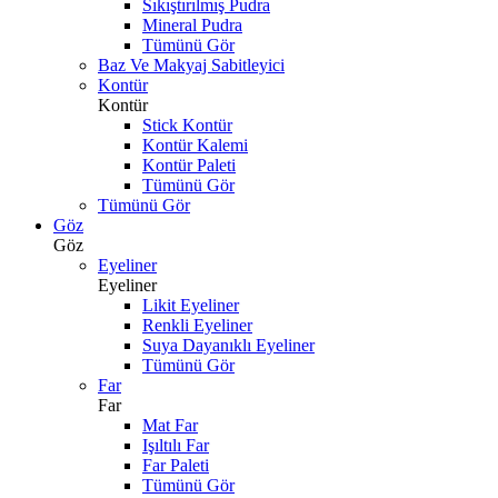
Sıkıştırılmış Pudra
Mineral Pudra
Tümünü Gör
Baz Ve Makyaj Sabitleyici
Kontür
Kontür
Stick Kontür
Kontür Kalemi
Kontür Paleti
Tümünü Gör
Tümünü Gör
Göz
Göz
Eyeliner
Eyeliner
Likit Eyeliner
Renkli Eyeliner
Suya Dayanıklı Eyeliner
Tümünü Gör
Far
Far
Mat Far
Işıltılı Far
Far Paleti
Tümünü Gör