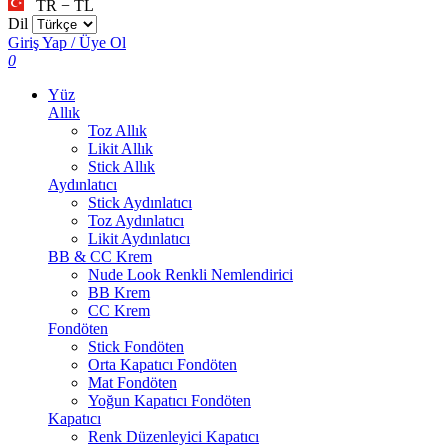
TR − TL
Dil
Giriş Yap / Üye Ol
0
Yüz
Allık
Toz Allık
Likit Allık
Stick Allık
Aydınlatıcı
Stick Aydınlatıcı
Toz Aydınlatıcı
Likit Aydınlatıcı
BB & CC Krem
Nude Look Renkli Nemlendirici
BB Krem
CC Krem
Fondöten
Stick Fondöten
Orta Kapatıcı Fondöten
Mat Fondöten
Yoğun Kapatıcı Fondöten
Kapatıcı
Renk Düzenleyici Kapatıcı