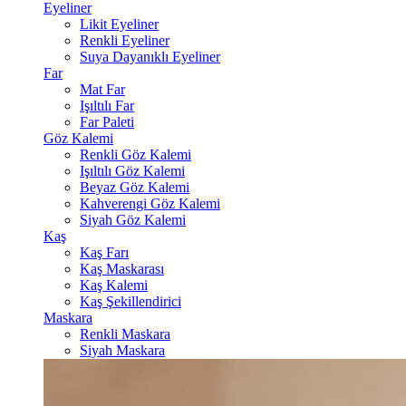
Eyeliner
Likit Eyeliner
Renkli Eyeliner
Suya Dayanıklı Eyeliner
Far
Mat Far
Işıltılı Far
Far Paleti
Göz Kalemi
Renkli Göz Kalemi
Işıltılı Göz Kalemi
Beyaz Göz Kalemi
Kahverengi Göz Kalemi
Siyah Göz Kalemi
Kaş
Kaş Farı
Kaş Maskarası
Kaş Kalemi
Kaş Şekillendirici
Maskara
Renkli Maskara
Siyah Maskara