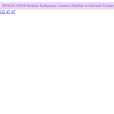
ullanmayı Unutma! (Parfüm ve İndirimli Ürünlerde Geçerli Değildir.)
 532 47 47