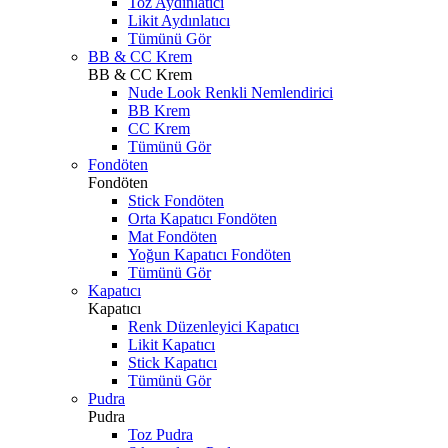
Toz Aydınlatıcı
Likit Aydınlatıcı
Tümünü Gör
BB & CC Krem
BB & CC Krem
Nude Look Renkli Nemlendirici
BB Krem
CC Krem
Tümünü Gör
Fondöten
Fondöten
Stick Fondöten
Orta Kapatıcı Fondöten
Mat Fondöten
Yoğun Kapatıcı Fondöten
Tümünü Gör
Kapatıcı
Kapatıcı
Renk Düzenleyici Kapatıcı
Likit Kapatıcı
Stick Kapatıcı
Tümünü Gör
Pudra
Pudra
Toz Pudra