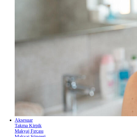
Aksesuar
Takma Kirpik
Makyaj Fırçası
Makyaj Süngeri