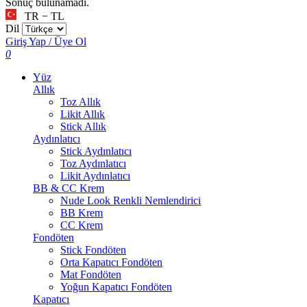
Sonuç bulunamadı.
TR − TL
Dil
Giriş Yap / Üye Ol
0
Yüz
Allık
Toz Allık
Likit Allık
Stick Allık
Aydınlatıcı
Stick Aydınlatıcı
Toz Aydınlatıcı
Likit Aydınlatıcı
BB & CC Krem
Nude Look Renkli Nemlendirici
BB Krem
CC Krem
Fondöten
Stick Fondöten
Orta Kapatıcı Fondöten
Mat Fondöten
Yoğun Kapatıcı Fondöten
Kapatıcı