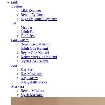
Göz
Eyeliner
Likit Eyeliner
Renkli Eyeliner
Suya Dayanıklı Eyeliner
Far
Mat Far
Işıltılı Far
Far Paleti
Göz Kalemi
Renkli Göz Kalemi
Işıltılı Göz Kalemi
Beyaz Göz Kalemi
Kahverengi Göz Kalemi
Siyah Göz Kalemi
Kaş
Kaş Farı
Kaş Maskarası
Kaş Kalemi
Kaş Şekillendirici
Maskara
Renkli Maskara
Siyah Maskara