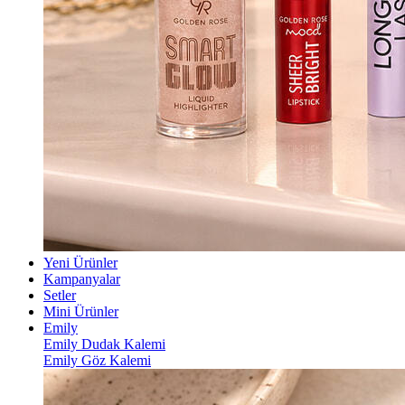
Yeni Ürünler
Kampanyalar
Setler
Mini Ürünler
Emily
Emily Dudak Kalemi
Emily Göz Kalemi