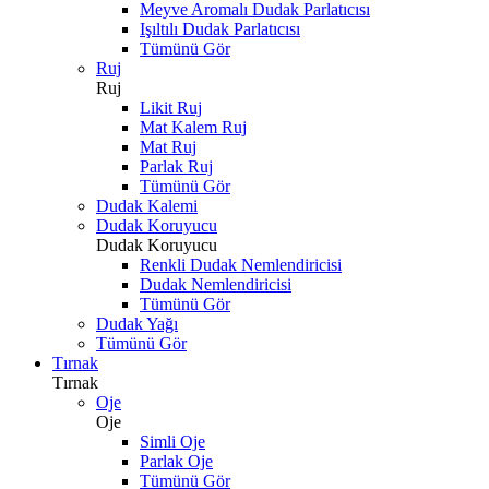
Meyve Aromalı Dudak Parlatıcısı
Işıltılı Dudak Parlatıcısı
Tümünü Gör
Ruj
Ruj
Likit Ruj
Mat Kalem Ruj
Mat Ruj
Parlak Ruj
Tümünü Gör
Dudak Kalemi
Dudak Koruyucu
Dudak Koruyucu
Renkli Dudak Nemlendiricisi
Dudak Nemlendiricisi
Tümünü Gör
Dudak Yağı
Tümünü Gör
Tırnak
Tırnak
Oje
Oje
Simli Oje
Parlak Oje
Tümünü Gör