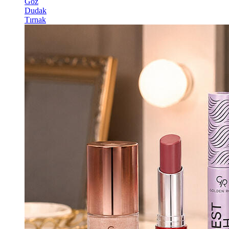
Göz
Dudak
Tırnak