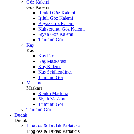
Göz Kalemi
Göz Kalemi
Renkli Göz Kalemi
Işıltılı Göz Kalemi
Beyaz Göz Kalemi
Kahverengi Göz Kalemi
Siyah Göz Kalemi
Tümünü Gör
Kaş
Kaş
Kaş Farı
Kaş Maskarası
Kaş Kalemi
Kaş Şekillendirici
Tümünü Gör
Maskara
Maskara
Renkli Maskara
Siyah Maskara
Tümünü Gör
Tümünü Gör
Dudak
Dudak
Lipgloss & Dudak Parlatıcısı
Lipgloss & Dudak Parlatıcısı