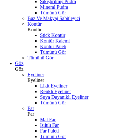
Sıkıştırılmış Pudra
Mineral Pudra
Tümünü Gör
Baz Ve Makyaj Sabitleyici
Kontür
Kontür
Stick Kontür
Kontür Kalemi
Kontür Paleti
Tümünü Gör
Tümünü Gör
Göz
Göz
Eyeliner
Eyeliner
Likit Eyeliner
Renkli Eyeliner
Suya Dayanıklı Eyeliner
Tümünü Gör
Far
Far
Mat Far
Işıltılı Far
Far Paleti
Tümünü Gör