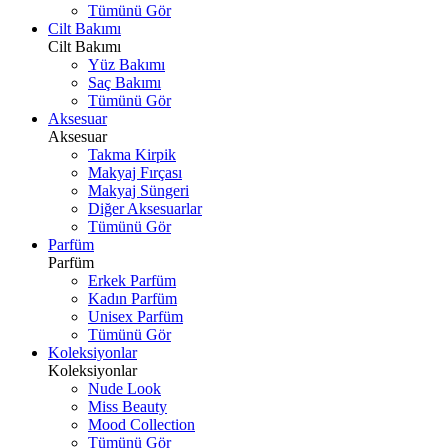
Tümünü Gör
Cilt Bakımı
Cilt Bakımı
Yüz Bakımı
Saç Bakımı
Tümünü Gör
Aksesuar
Aksesuar
Takma Kirpik
Makyaj Fırçası
Makyaj Süngeri
Diğer Aksesuarlar
Tümünü Gör
Parfüm
Parfüm
Erkek Parfüm
Kadın Parfüm
Unisex Parfüm
Tümünü Gör
Koleksiyonlar
Koleksiyonlar
Nude Look
Miss Beauty
Mood Collection
Tümünü Gör