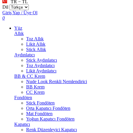
TR − TL
Dil
Giriş Yap / Üye Ol
0
Yüz
Allık
Toz Allık
Likit Allık
Stick Allık
Aydınlatıcı
Stick Aydınlatıcı
Toz Aydınlatıcı
Likit Aydınlatıcı
BB & CC Krem
Nude Look Renkli Nemlendirici
BB Krem
CC Krem
Fondöten
Stick Fondöten
Orta Kapatıcı Fondöten
Mat Fondöten
Yoğun Kapatıcı Fondöten
Kapatıcı
Renk Düzenleyici Kapatıcı