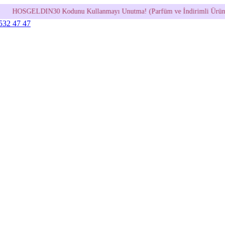
unu Kullanmayı Unutma! (Parfüm ve İndirimli Ürünlerde Geçerli Değildir
 532 47 47