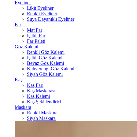
Eyeliner
Likit Eyeliner
Renkli Eyeliner
Suya Dayanıklı Eyeliner
Far
Mat Far
Işıltılı Far
Far Paleti
Göz Kalemi
Renkli Göz Kalemi
Işıltılı Göz Kalemi
Beyaz Göz Kalemi
Kahverengi Göz Kalemi
Siyah Göz Kalemi
Kaş
Kaş Farı
Kaş Maskarası
Kaş Kalemi
Kaş Şekillendirici
Maskara
Renkli Maskara
Siyah Maskara