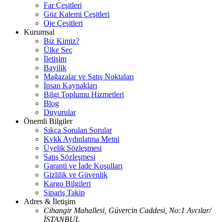
Far Çeşitleri
Göz Kalemi Çeşitleri
Oje Çeşitleri
Kurumsal
Biz Kimiz?
Ülke Seç
İletişim
Bayilik
Mağazalar ve Satış Noktaları
İnsan Kaynakları
Bilgi Toplumu Hizmetleri
Blog
Duyurular
Önemli Bilgiler
Sıkça Sorulan Sorular
Kvkk Aydınlatma Metni
Üyelik Sözleşmesi
Satış Sözleşmesi
Garanti ve İade Koşulları
Gizlilik ve Güvenlik
Kargo Bilgileri
Sipariş Takip
Adres & İletişim
Cihangir Mahallesi, Güvercin Caddesi, No:1 Avcılar/
İSTANBUL