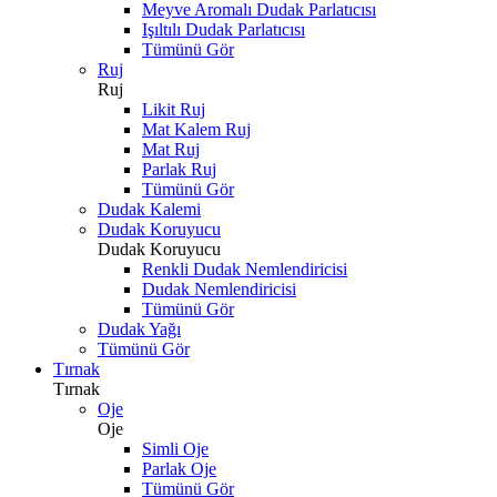
Meyve Aromalı Dudak Parlatıcısı
Işıltılı Dudak Parlatıcısı
Tümünü Gör
Ruj
Ruj
Likit Ruj
Mat Kalem Ruj
Mat Ruj
Parlak Ruj
Tümünü Gör
Dudak Kalemi
Dudak Koruyucu
Dudak Koruyucu
Renkli Dudak Nemlendiricisi
Dudak Nemlendiricisi
Tümünü Gör
Dudak Yağı
Tümünü Gör
Tırnak
Tırnak
Oje
Oje
Simli Oje
Parlak Oje
Tümünü Gör