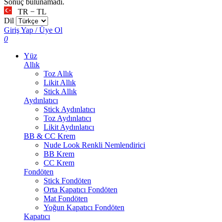
Sonuç bulunamadı.
TR − TL
Dil
Giriş Yap / Üye Ol
0
Yüz
Allık
Toz Allık
Likit Allık
Stick Allık
Aydınlatıcı
Stick Aydınlatıcı
Toz Aydınlatıcı
Likit Aydınlatıcı
BB & CC Krem
Nude Look Renkli Nemlendirici
BB Krem
CC Krem
Fondöten
Stick Fondöten
Orta Kapatıcı Fondöten
Mat Fondöten
Yoğun Kapatıcı Fondöten
Kapatıcı