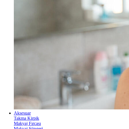
Aksesuar
Takma Kirpik
Makyaj Fırçası
Makyaj Süngeri