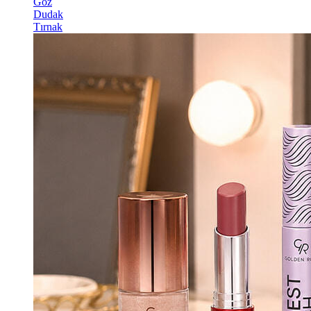
Göz
Dudak
Tırnak