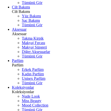
Tümünü Gör
Cilt Bakımı
Cilt Bakımı
Yüz Bakımı
Saç Bakımı
Tümünü Gör
Aksesuar
Aksesuar
Takma Kirpik
Makyaj Fırçası
Makyaj Süngeri
Diğer Aksesuarlar
Tümünü Gör
Parfüm
Parfüm
Erkek Parfüm
Kadın Parfüm
Unisex Parfüm
Tümünü Gör
Koleksiyonlar
Koleksiyonlar
Nude Look
Miss Beauty
Mood Collection
Tümünü Gör