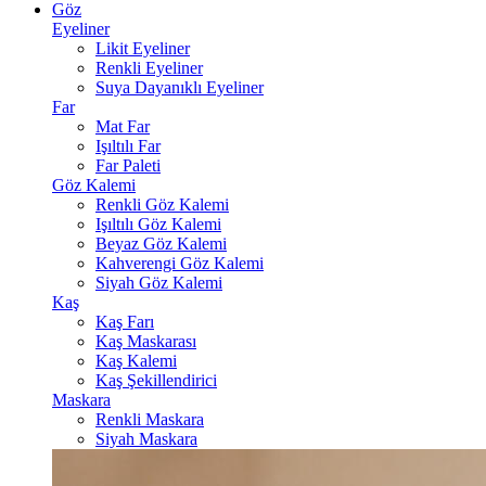
Göz
Eyeliner
Likit Eyeliner
Renkli Eyeliner
Suya Dayanıklı Eyeliner
Far
Mat Far
Işıltılı Far
Far Paleti
Göz Kalemi
Renkli Göz Kalemi
Işıltılı Göz Kalemi
Beyaz Göz Kalemi
Kahverengi Göz Kalemi
Siyah Göz Kalemi
Kaş
Kaş Farı
Kaş Maskarası
Kaş Kalemi
Kaş Şekillendirici
Maskara
Renkli Maskara
Siyah Maskara