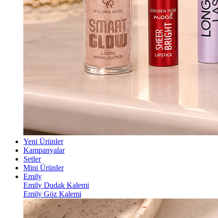
Yeni Ürünler
Kampanyalar
Setler
Mini Ürünler
Emily
Emily Dudak Kalemi
Emily Göz Kalemi