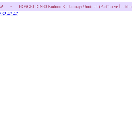
ldir.)
•
600 TL ve Üzeri Siparişlerde Kargo Bedava!
•
HOSGELDI
 532 47 47