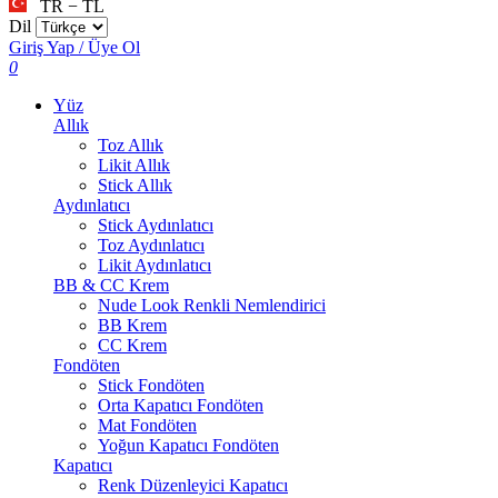
TR − TL
Dil
Giriş Yap / Üye Ol
0
Yüz
Allık
Toz Allık
Likit Allık
Stick Allık
Aydınlatıcı
Stick Aydınlatıcı
Toz Aydınlatıcı
Likit Aydınlatıcı
BB & CC Krem
Nude Look Renkli Nemlendirici
BB Krem
CC Krem
Fondöten
Stick Fondöten
Orta Kapatıcı Fondöten
Mat Fondöten
Yoğun Kapatıcı Fondöten
Kapatıcı
Renk Düzenleyici Kapatıcı