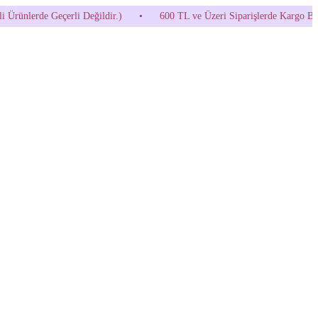
N30 Kodunu Kullanmayı Unutma! (Parfüm ve İndirimli Ürünlerde Geçerli D