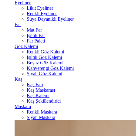
Eyeliner
Likit Eyeliner
Renkli Eyeliner
Suya Dayanıklı Eyeliner
Far
Mat Far
Işıltılı Far
Far Paleti
Göz Kalemi
Renkli Göz Kalemi
Işıltılı Göz Kalemi
Beyaz Göz Kalemi
Kahverengi Göz Kalemi
Siyah Göz Kalemi
Kaş
Kaş Farı
Kaş Maskarası
Kaş Kalemi
Kaş Şekillendirici
Maskara
Renkli Maskara
Siyah Maskara