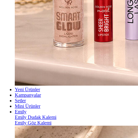
Yeni Ürünler
Kampanyalar
Setler
Mini Ürünler
Emily
Emily Dudak Kalemi
Emily Göz Kalemi