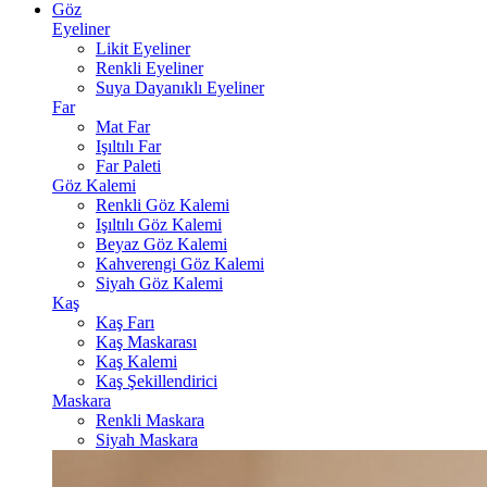
Göz
Eyeliner
Likit Eyeliner
Renkli Eyeliner
Suya Dayanıklı Eyeliner
Far
Mat Far
Işıltılı Far
Far Paleti
Göz Kalemi
Renkli Göz Kalemi
Işıltılı Göz Kalemi
Beyaz Göz Kalemi
Kahverengi Göz Kalemi
Siyah Göz Kalemi
Kaş
Kaş Farı
Kaş Maskarası
Kaş Kalemi
Kaş Şekillendirici
Maskara
Renkli Maskara
Siyah Maskara