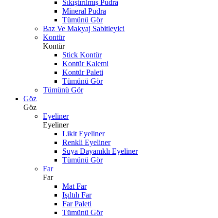
Sıkıştırılmış Pudra
Mineral Pudra
Tümünü Gör
Baz Ve Makyaj Sabitleyici
Kontür
Kontür
Stick Kontür
Kontür Kalemi
Kontür Paleti
Tümünü Gör
Tümünü Gör
Göz
Göz
Eyeliner
Eyeliner
Likit Eyeliner
Renkli Eyeliner
Suya Dayanıklı Eyeliner
Tümünü Gör
Far
Far
Mat Far
Işıltılı Far
Far Paleti
Tümünü Gör