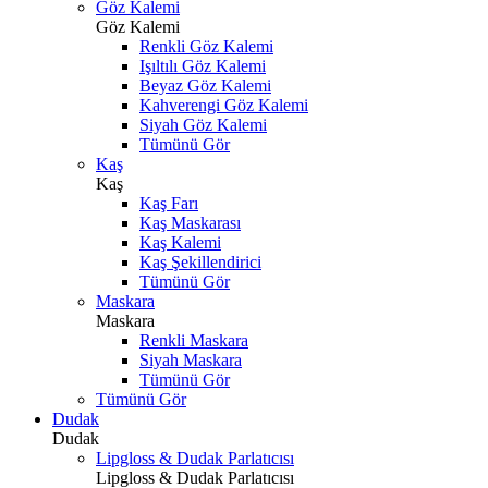
Göz Kalemi
Göz Kalemi
Renkli Göz Kalemi
Işıltılı Göz Kalemi
Beyaz Göz Kalemi
Kahverengi Göz Kalemi
Siyah Göz Kalemi
Tümünü Gör
Kaş
Kaş
Kaş Farı
Kaş Maskarası
Kaş Kalemi
Kaş Şekillendirici
Tümünü Gör
Maskara
Maskara
Renkli Maskara
Siyah Maskara
Tümünü Gör
Tümünü Gör
Dudak
Dudak
Lipgloss & Dudak Parlatıcısı
Lipgloss & Dudak Parlatıcısı