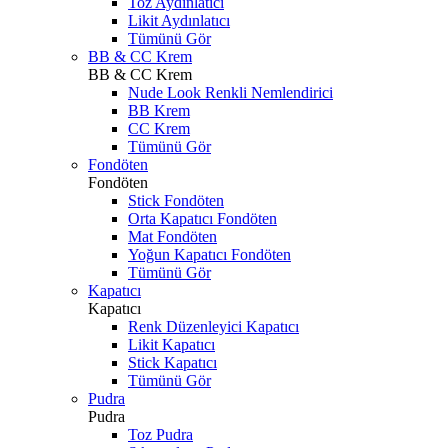
Toz Aydınlatıcı
Likit Aydınlatıcı
Tümünü Gör
BB & CC Krem
BB & CC Krem
Nude Look Renkli Nemlendirici
BB Krem
CC Krem
Tümünü Gör
Fondöten
Fondöten
Stick Fondöten
Orta Kapatıcı Fondöten
Mat Fondöten
Yoğun Kapatıcı Fondöten
Tümünü Gör
Kapatıcı
Kapatıcı
Renk Düzenleyici Kapatıcı
Likit Kapatıcı
Stick Kapatıcı
Tümünü Gör
Pudra
Pudra
Toz Pudra