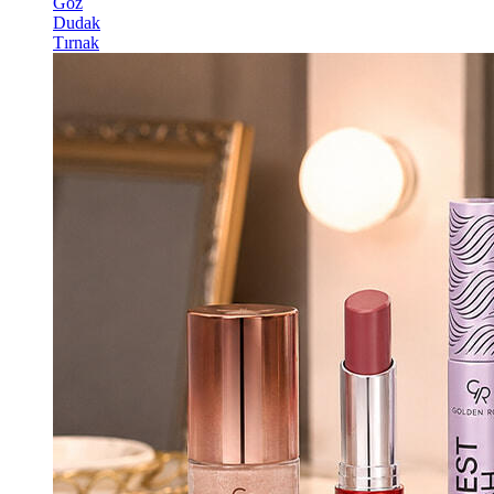
Göz
Dudak
Tırnak