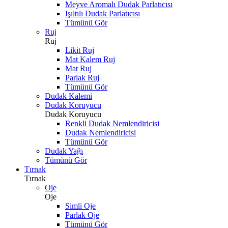
Meyve Aromalı Dudak Parlatıcısı
Işıltılı Dudak Parlatıcısı
Tümünü Gör
Ruj
Ruj
Likit Ruj
Mat Kalem Ruj
Mat Ruj
Parlak Ruj
Tümünü Gör
Dudak Kalemi
Dudak Koruyucu
Dudak Koruyucu
Renkli Dudak Nemlendiricisi
Dudak Nemlendiricisi
Tümünü Gör
Dudak Yağı
Tümünü Gör
Tırnak
Tırnak
Oje
Oje
Simli Oje
Parlak Oje
Tümünü Gör