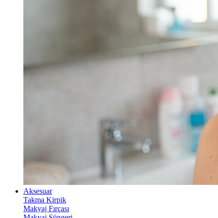
Aksesuar
Takma Kirpik
Makyaj Fırçası
Makyaj Süngeri