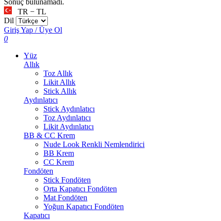
Sonuç bulunamadı.
TR − TL
Dil
Giriş Yap / Üye Ol
0
Yüz
Allık
Toz Allık
Likit Allık
Stick Allık
Aydınlatıcı
Stick Aydınlatıcı
Toz Aydınlatıcı
Likit Aydınlatıcı
BB & CC Krem
Nude Look Renkli Nemlendirici
BB Krem
CC Krem
Fondöten
Stick Fondöten
Orta Kapatıcı Fondöten
Mat Fondöten
Yoğun Kapatıcı Fondöten
Kapatıcı