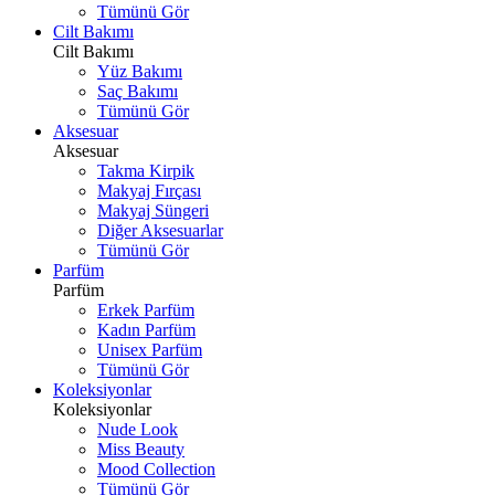
Tümünü Gör
Cilt Bakımı
Cilt Bakımı
Yüz Bakımı
Saç Bakımı
Tümünü Gör
Aksesuar
Aksesuar
Takma Kirpik
Makyaj Fırçası
Makyaj Süngeri
Diğer Aksesuarlar
Tümünü Gör
Parfüm
Parfüm
Erkek Parfüm
Kadın Parfüm
Unisex Parfüm
Tümünü Gör
Koleksiyonlar
Koleksiyonlar
Nude Look
Miss Beauty
Mood Collection
Tümünü Gör