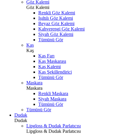
Göz Kalemi
Göz Kalemi
Renkli Göz Kalemi
Işıltılı Göz Kalemi
Beyaz Göz Kalemi
Kahverengi Göz Kalemi
Siyah Göz Kalemi
Tümünü Gör
Kaş
Kaş
Kaş Farı
Kaş Maskarası
Kaş Kalemi
Kaş Şekillendirici
Tümünü Gör
Maskara
Maskara
Renkli Maskara
Siyah Maskara
Tümünü Gör
Tümünü Gör
Dudak
Dudak
Lipgloss & Dudak Parlatıcısı
Lipgloss & Dudak Parlatıcısı