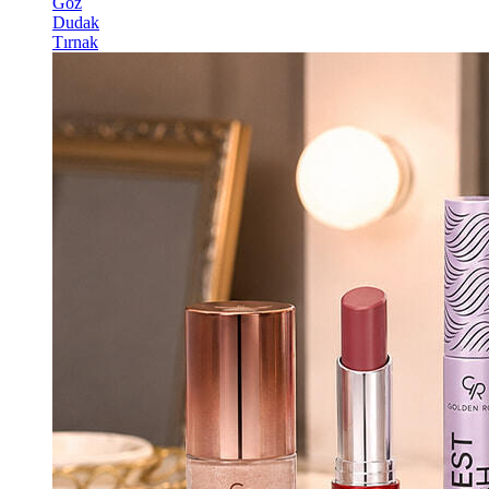
Göz
Dudak
Tırnak