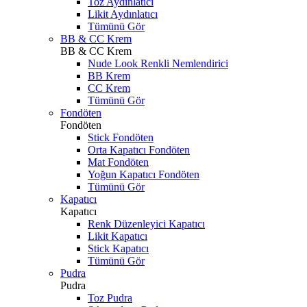
Toz Aydınlatıcı
Likit Aydınlatıcı
Tümünü Gör
BB & CC Krem
BB & CC Krem
Nude Look Renkli Nemlendirici
BB Krem
CC Krem
Tümünü Gör
Fondöten
Fondöten
Stick Fondöten
Orta Kapatıcı Fondöten
Mat Fondöten
Yoğun Kapatıcı Fondöten
Tümünü Gör
Kapatıcı
Kapatıcı
Renk Düzenleyici Kapatıcı
Likit Kapatıcı
Stick Kapatıcı
Tümünü Gör
Pudra
Pudra
Toz Pudra