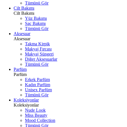
Tümünü Gör
Cilt Bakımı
Cilt Bakımı
Yüz Bakımı
Saç Bakımı
Tümünü Gör
Aksesuar
Aksesuar
Takma Kirpik
Makyaj Fırçası
Makyaj Süngeri
Diğer Aksesuarlar
Tümünü Gör
Parfüm
Parfüm
Erkek Parfüm
Kadın Parfüm
Unisex Parfüm
Tümünü Gör
Koleksiyonlar
Koleksiyonlar
Nude Look
Miss Beauty
Mood Collection
Tümünü Gör