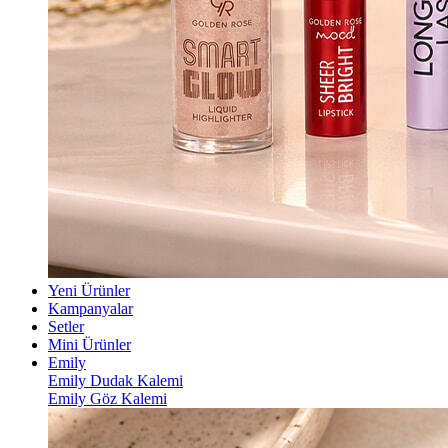
Yeni Ürünler
Kampanyalar
Setler
Mini Ürünler
Emily
Emily Dudak Kalemi
Emily Göz Kalemi