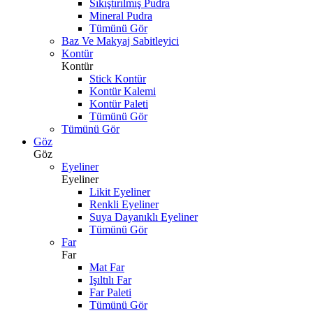
Sıkıştırılmış Pudra
Mineral Pudra
Tümünü Gör
Baz Ve Makyaj Sabitleyici
Kontür
Kontür
Stick Kontür
Kontür Kalemi
Kontür Paleti
Tümünü Gör
Tümünü Gör
Göz
Göz
Eyeliner
Eyeliner
Likit Eyeliner
Renkli Eyeliner
Suya Dayanıklı Eyeliner
Tümünü Gör
Far
Far
Mat Far
Işıltılı Far
Far Paleti
Tümünü Gör