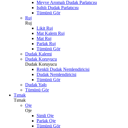
Meyve Aromalı Dudak Parlatıcısı
Işıltılı Dudak Parlatıcısı
Tümünü Gör
Ruj
Ruj
Likit Ruj
Mat Kalem Ruj
Mat Ruj
Parlak Ruj
Tümünü Gör
Dudak Kalemi
Dudak Koruyucu
Dudak Koruyucu
Renkli Dudak Nemlendiricisi
Dudak Nemlendiricisi
Tümünü Gör
Dudak Yağı
Tümünü Gör
Tırnak
Tırnak
Oje
Oje
Simli Oje
Parlak Oje
Tümünü Gör