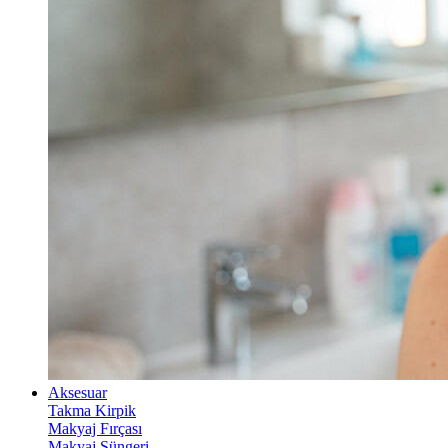
Aksesuar
Takma Kirpik
Makyaj Fırçası
Makyaj Süngeri