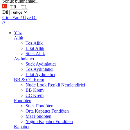
Sonuç bulunamadı.
TR − TL
Dil
Giriş Yap / Üye Ol
0
Yüz
Allık
Toz Allık
Likit Allık
Stick Allık
Aydınlatıcı
Stick Aydınlatıcı
Toz Aydınlatıcı
Likit Aydınlatıcı
BB & CC Krem
Nude Look Renkli Nemlendirici
BB Krem
CC Krem
Fondöten
Stick Fondöten
Orta Kapatıcı Fondöten
Mat Fondöten
Yoğun Kapatıcı Fondöten
Kapatıcı