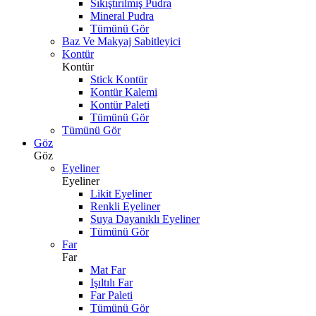
Sıkıştırılmış Pudra
Mineral Pudra
Tümünü Gör
Baz Ve Makyaj Sabitleyici
Kontür
Kontür
Stick Kontür
Kontür Kalemi
Kontür Paleti
Tümünü Gör
Tümünü Gör
Göz
Göz
Eyeliner
Eyeliner
Likit Eyeliner
Renkli Eyeliner
Suya Dayanıklı Eyeliner
Tümünü Gör
Far
Far
Mat Far
Işıltılı Far
Far Paleti
Tümünü Gör