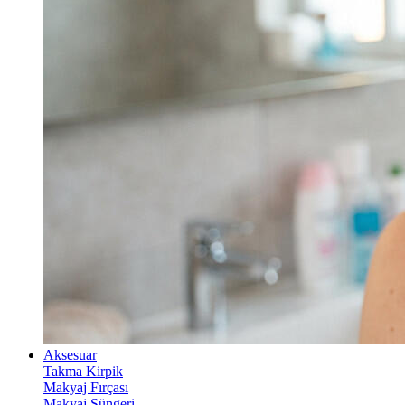
Aksesuar
Takma Kirpik
Makyaj Fırçası
Makyaj Süngeri