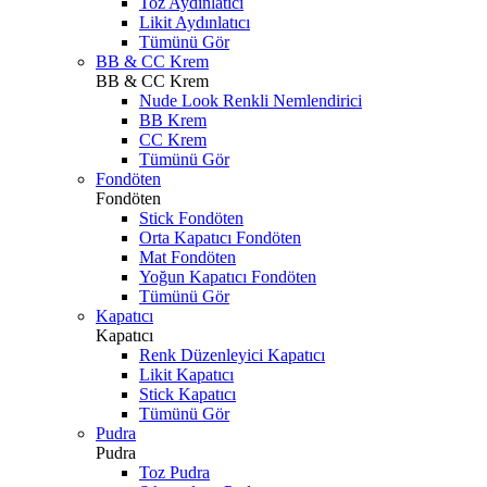
Toz Aydınlatıcı
Likit Aydınlatıcı
Tümünü Gör
BB & CC Krem
BB & CC Krem
Nude Look Renkli Nemlendirici
BB Krem
CC Krem
Tümünü Gör
Fondöten
Fondöten
Stick Fondöten
Orta Kapatıcı Fondöten
Mat Fondöten
Yoğun Kapatıcı Fondöten
Tümünü Gör
Kapatıcı
Kapatıcı
Renk Düzenleyici Kapatıcı
Likit Kapatıcı
Stick Kapatıcı
Tümünü Gör
Pudra
Pudra
Toz Pudra