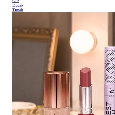
Göz
Dudak
Tırnak