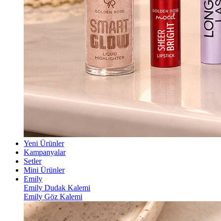
Yeni Ürünler
Kampanyalar
Setler
Mini Ürünler
Emily
Emily Dudak Kalemi
Emily Göz Kalemi