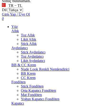
Sonuç bulunamadı.
TR − TL
Dil
Giriş Yap / Üye Ol
0
Yüz
Allık
Toz Allık
Likit Allık
Stick Allık
Aydınlatıcı
Stick Aydınlatıcı
Toz Aydınlatıcı
Likit Aydınlatıcı
BB & CC Krem
Nude Look Renkli Nemlendirici
BB Krem
CC Krem
Fondöten
Stick Fondöten
Orta Kapatıcı Fondöten
Mat Fondöten
Yoğun Kapatıcı Fondöten
Kapatıcı