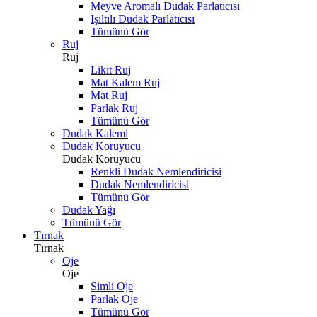
Meyve Aromalı Dudak Parlatıcısı
Işıltılı Dudak Parlatıcısı
Tümünü Gör
Ruj
Ruj
Likit Ruj
Mat Kalem Ruj
Mat Ruj
Parlak Ruj
Tümünü Gör
Dudak Kalemi
Dudak Koruyucu
Dudak Koruyucu
Renkli Dudak Nemlendiricisi
Dudak Nemlendiricisi
Tümünü Gör
Dudak Yağı
Tümünü Gör
Tırnak
Tırnak
Oje
Oje
Simli Oje
Parlak Oje
Tümünü Gör