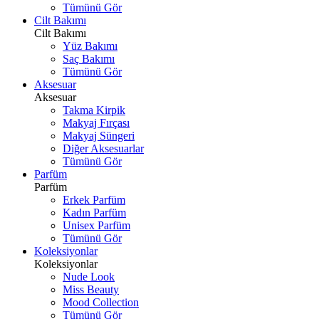
Tümünü Gör
Cilt Bakımı
Cilt Bakımı
Yüz Bakımı
Saç Bakımı
Tümünü Gör
Aksesuar
Aksesuar
Takma Kirpik
Makyaj Fırçası
Makyaj Süngeri
Diğer Aksesuarlar
Tümünü Gör
Parfüm
Parfüm
Erkek Parfüm
Kadın Parfüm
Unisex Parfüm
Tümünü Gör
Koleksiyonlar
Koleksiyonlar
Nude Look
Miss Beauty
Mood Collection
Tümünü Gör