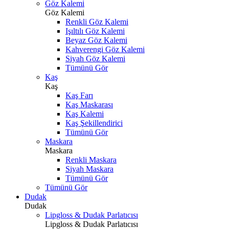
Göz Kalemi
Göz Kalemi
Renkli Göz Kalemi
Işıltılı Göz Kalemi
Beyaz Göz Kalemi
Kahverengi Göz Kalemi
Siyah Göz Kalemi
Tümünü Gör
Kaş
Kaş
Kaş Farı
Kaş Maskarası
Kaş Kalemi
Kaş Şekillendirici
Tümünü Gör
Maskara
Maskara
Renkli Maskara
Siyah Maskara
Tümünü Gör
Tümünü Gör
Dudak
Dudak
Lipgloss & Dudak Parlatıcısı
Lipgloss & Dudak Parlatıcısı