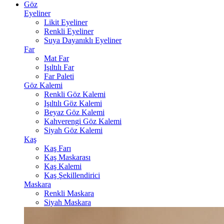
Göz
Eyeliner
Likit Eyeliner
Renkli Eyeliner
Suya Dayanıklı Eyeliner
Far
Mat Far
Işıltılı Far
Far Paleti
Göz Kalemi
Renkli Göz Kalemi
Işıltılı Göz Kalemi
Beyaz Göz Kalemi
Kahverengi Göz Kalemi
Siyah Göz Kalemi
Kaş
Kaş Farı
Kaş Maskarası
Kaş Kalemi
Kaş Şekillendirici
Maskara
Renkli Maskara
Siyah Maskara