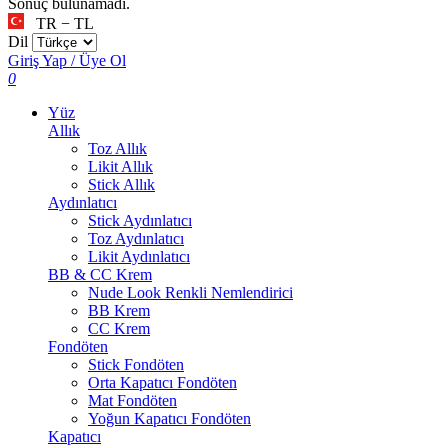
Sonuç bulunamadı.
TR − TL
Dil
Giriş Yap / Üye Ol
0
Yüz
Allık
Toz Allık
Likit Allık
Stick Allık
Aydınlatıcı
Stick Aydınlatıcı
Toz Aydınlatıcı
Likit Aydınlatıcı
BB & CC Krem
Nude Look Renkli Nemlendirici
BB Krem
CC Krem
Fondöten
Stick Fondöten
Orta Kapatıcı Fondöten
Mat Fondöten
Yoğun Kapatıcı Fondöten
Kapatıcı