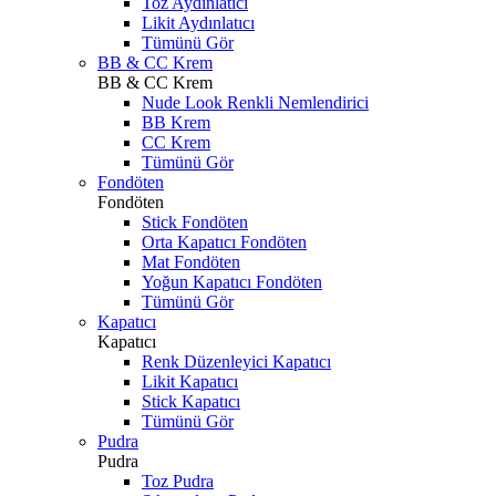
Toz Aydınlatıcı
Likit Aydınlatıcı
Tümünü Gör
BB & CC Krem
BB & CC Krem
Nude Look Renkli Nemlendirici
BB Krem
CC Krem
Tümünü Gör
Fondöten
Fondöten
Stick Fondöten
Orta Kapatıcı Fondöten
Mat Fondöten
Yoğun Kapatıcı Fondöten
Tümünü Gör
Kapatıcı
Kapatıcı
Renk Düzenleyici Kapatıcı
Likit Kapatıcı
Stick Kapatıcı
Tümünü Gör
Pudra
Pudra
Toz Pudra