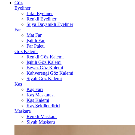
Göz
Eyeliner
Likit Eyeliner
Renkli Eyeliner
Suya Dayanıklı Eyeliner
Far
Mat Far
Işıltılı Far
Far Paleti
Göz Kalemi
Renkli Göz Kalemi
Işıltılı Göz Kalemi
Beyaz Göz Kalemi
Kahverengi Göz Kalemi
Siyah Göz Kalemi
Kaş
Kaş Farı
Kaş Maskarası
Kaş Kalemi
Kaş Şekillendirici
Maskara
Renkli Maskara
Siyah Maskara