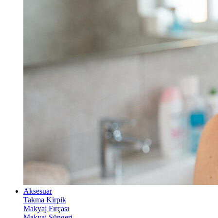
Aksesuar
Takma Kirpik
Makyaj Fırçası
Makyaj Süngeri