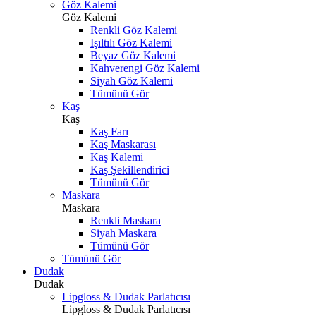
Göz Kalemi
Göz Kalemi
Renkli Göz Kalemi
Işıltılı Göz Kalemi
Beyaz Göz Kalemi
Kahverengi Göz Kalemi
Siyah Göz Kalemi
Tümünü Gör
Kaş
Kaş
Kaş Farı
Kaş Maskarası
Kaş Kalemi
Kaş Şekillendirici
Tümünü Gör
Maskara
Maskara
Renkli Maskara
Siyah Maskara
Tümünü Gör
Tümünü Gör
Dudak
Dudak
Lipgloss & Dudak Parlatıcısı
Lipgloss & Dudak Parlatıcısı