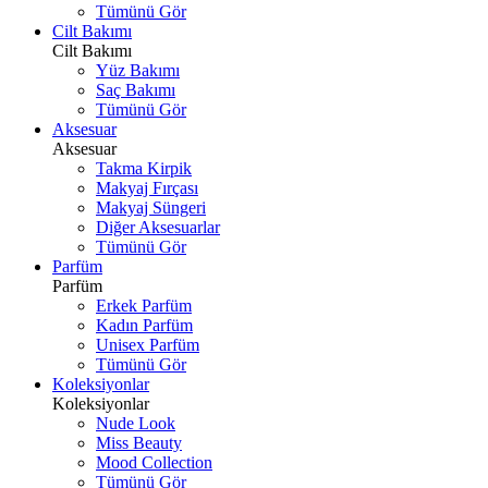
Tümünü Gör
Cilt Bakımı
Cilt Bakımı
Yüz Bakımı
Saç Bakımı
Tümünü Gör
Aksesuar
Aksesuar
Takma Kirpik
Makyaj Fırçası
Makyaj Süngeri
Diğer Aksesuarlar
Tümünü Gör
Parfüm
Parfüm
Erkek Parfüm
Kadın Parfüm
Unisex Parfüm
Tümünü Gör
Koleksiyonlar
Koleksiyonlar
Nude Look
Miss Beauty
Mood Collection
Tümünü Gör