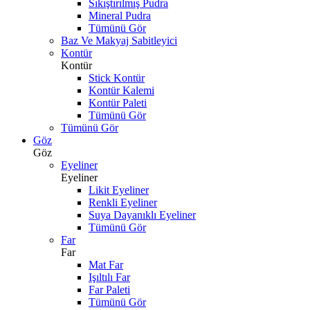
Sıkıştırılmış Pudra
Mineral Pudra
Tümünü Gör
Baz Ve Makyaj Sabitleyici
Kontür
Kontür
Stick Kontür
Kontür Kalemi
Kontür Paleti
Tümünü Gör
Tümünü Gör
Göz
Göz
Eyeliner
Eyeliner
Likit Eyeliner
Renkli Eyeliner
Suya Dayanıklı Eyeliner
Tümünü Gör
Far
Far
Mat Far
Işıltılı Far
Far Paleti
Tümünü Gör