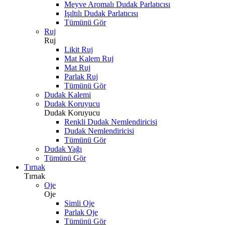
Meyve Aromalı Dudak Parlatıcısı
Işıltılı Dudak Parlatıcısı
Tümünü Gör
Ruj
Ruj
Likit Ruj
Mat Kalem Ruj
Mat Ruj
Parlak Ruj
Tümünü Gör
Dudak Kalemi
Dudak Koruyucu
Dudak Koruyucu
Renkli Dudak Nemlendiricisi
Dudak Nemlendiricisi
Tümünü Gör
Dudak Yağı
Tümünü Gör
Tırnak
Tırnak
Oje
Oje
Simli Oje
Parlak Oje
Tümünü Gör