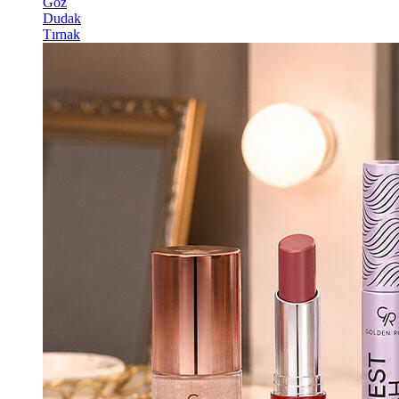
Göz
Dudak
Tırnak