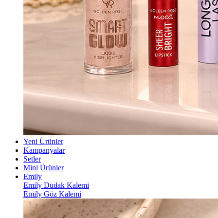
Yeni Ürünler
Kampanyalar
Setler
Mini Ürünler
Emily
Emily Dudak Kalemi
Emily Göz Kalemi