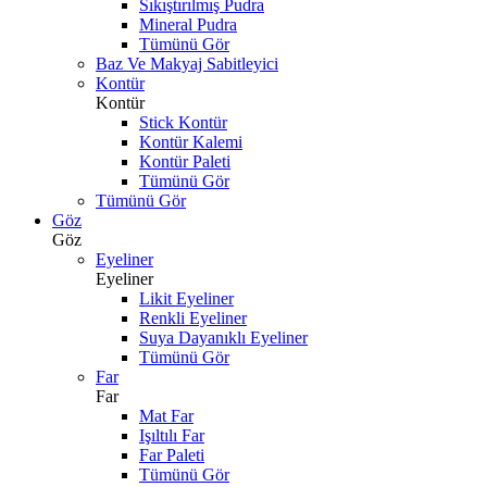
Sıkıştırılmış Pudra
Mineral Pudra
Tümünü Gör
Baz Ve Makyaj Sabitleyici
Kontür
Kontür
Stick Kontür
Kontür Kalemi
Kontür Paleti
Tümünü Gör
Tümünü Gör
Göz
Göz
Eyeliner
Eyeliner
Likit Eyeliner
Renkli Eyeliner
Suya Dayanıklı Eyeliner
Tümünü Gör
Far
Far
Mat Far
Işıltılı Far
Far Paleti
Tümünü Gör