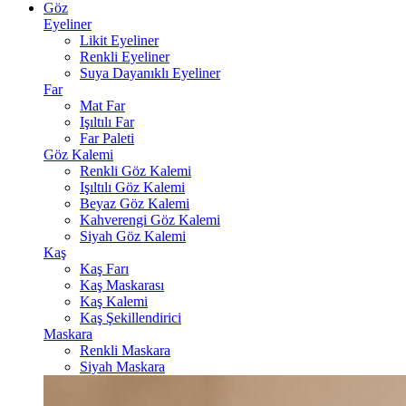
Göz
Eyeliner
Likit Eyeliner
Renkli Eyeliner
Suya Dayanıklı Eyeliner
Far
Mat Far
Işıltılı Far
Far Paleti
Göz Kalemi
Renkli Göz Kalemi
Işıltılı Göz Kalemi
Beyaz Göz Kalemi
Kahverengi Göz Kalemi
Siyah Göz Kalemi
Kaş
Kaş Farı
Kaş Maskarası
Kaş Kalemi
Kaş Şekillendirici
Maskara
Renkli Maskara
Siyah Maskara