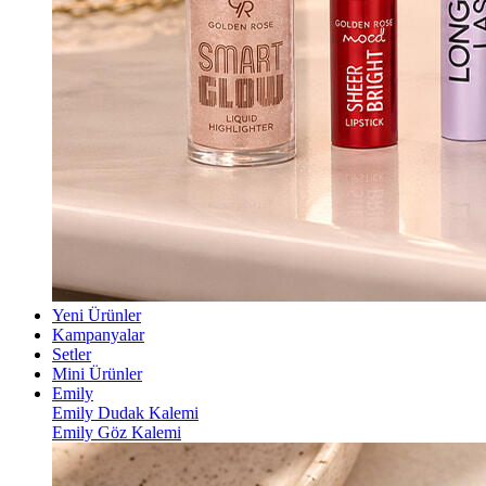
Yeni Ürünler
Kampanyalar
Setler
Mini Ürünler
Emily
Emily Dudak Kalemi
Emily Göz Kalemi