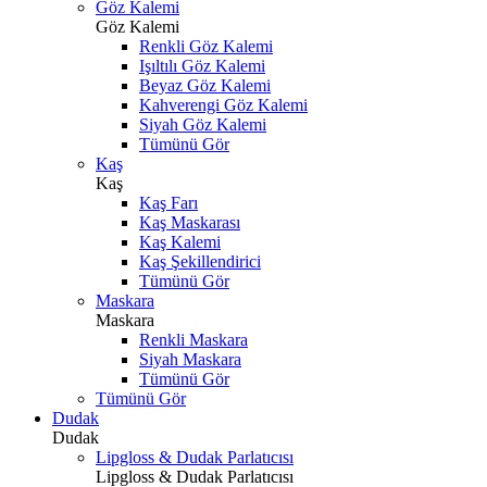
Göz Kalemi
Göz Kalemi
Renkli Göz Kalemi
Işıltılı Göz Kalemi
Beyaz Göz Kalemi
Kahverengi Göz Kalemi
Siyah Göz Kalemi
Tümünü Gör
Kaş
Kaş
Kaş Farı
Kaş Maskarası
Kaş Kalemi
Kaş Şekillendirici
Tümünü Gör
Maskara
Maskara
Renkli Maskara
Siyah Maskara
Tümünü Gör
Tümünü Gör
Dudak
Dudak
Lipgloss & Dudak Parlatıcısı
Lipgloss & Dudak Parlatıcısı