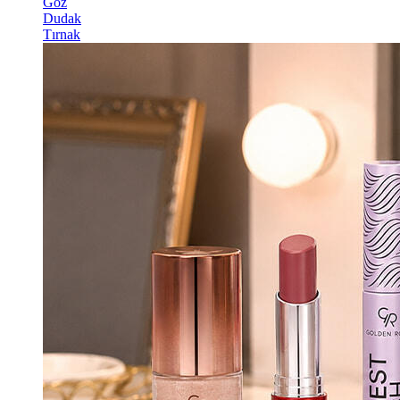
Göz
Dudak
Tırnak