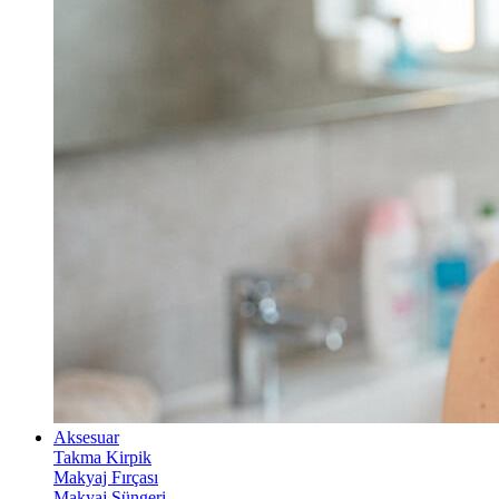
Aksesuar
Takma Kirpik
Makyaj Fırçası
Makyaj Süngeri