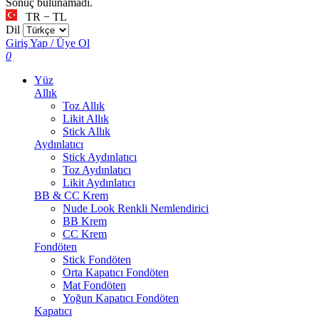
Sonuç bulunamadı.
TR − TL
Dil
Giriş Yap / Üye Ol
0
Yüz
Allık
Toz Allık
Likit Allık
Stick Allık
Aydınlatıcı
Stick Aydınlatıcı
Toz Aydınlatıcı
Likit Aydınlatıcı
BB & CC Krem
Nude Look Renkli Nemlendirici
BB Krem
CC Krem
Fondöten
Stick Fondöten
Orta Kapatıcı Fondöten
Mat Fondöten
Yoğun Kapatıcı Fondöten
Kapatıcı