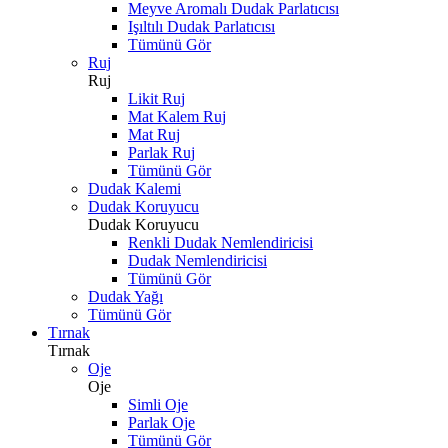
Meyve Aromalı Dudak Parlatıcısı
Işıltılı Dudak Parlatıcısı
Tümünü Gör
Ruj
Ruj
Likit Ruj
Mat Kalem Ruj
Mat Ruj
Parlak Ruj
Tümünü Gör
Dudak Kalemi
Dudak Koruyucu
Dudak Koruyucu
Renkli Dudak Nemlendiricisi
Dudak Nemlendiricisi
Tümünü Gör
Dudak Yağı
Tümünü Gör
Tırnak
Tırnak
Oje
Oje
Simli Oje
Parlak Oje
Tümünü Gör