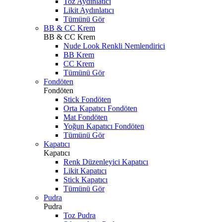
Toz Aydınlatıcı
Likit Aydınlatıcı
Tümünü Gör
BB & CC Krem
BB & CC Krem
Nude Look Renkli Nemlendirici
BB Krem
CC Krem
Tümünü Gör
Fondöten
Fondöten
Stick Fondöten
Orta Kapatıcı Fondöten
Mat Fondöten
Yoğun Kapatıcı Fondöten
Tümünü Gör
Kapatıcı
Kapatıcı
Renk Düzenleyici Kapatıcı
Likit Kapatıcı
Stick Kapatıcı
Tümünü Gör
Pudra
Pudra
Toz Pudra