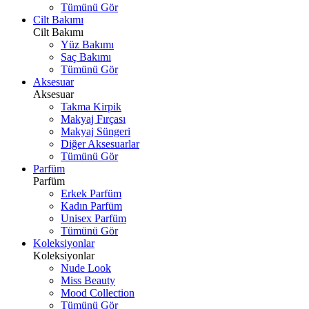
Tümünü Gör
Cilt Bakımı
Cilt Bakımı
Yüz Bakımı
Saç Bakımı
Tümünü Gör
Aksesuar
Aksesuar
Takma Kirpik
Makyaj Fırçası
Makyaj Süngeri
Diğer Aksesuarlar
Tümünü Gör
Parfüm
Parfüm
Erkek Parfüm
Kadın Parfüm
Unisex Parfüm
Tümünü Gör
Koleksiyonlar
Koleksiyonlar
Nude Look
Miss Beauty
Mood Collection
Tümünü Gör