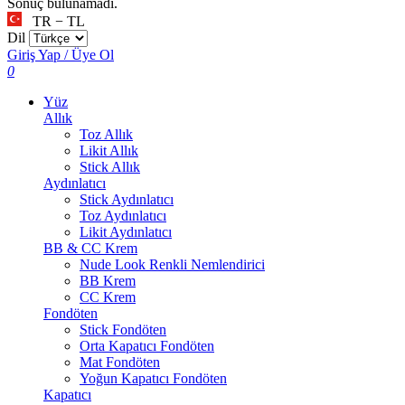
Sonuç bulunamadı.
TR − TL
Dil
Giriş Yap / Üye Ol
0
Yüz
Allık
Toz Allık
Likit Allık
Stick Allık
Aydınlatıcı
Stick Aydınlatıcı
Toz Aydınlatıcı
Likit Aydınlatıcı
BB & CC Krem
Nude Look Renkli Nemlendirici
BB Krem
CC Krem
Fondöten
Stick Fondöten
Orta Kapatıcı Fondöten
Mat Fondöten
Yoğun Kapatıcı Fondöten
Kapatıcı