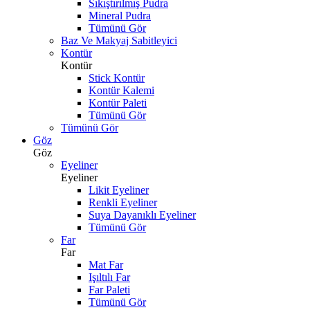
Sıkıştırılmış Pudra
Mineral Pudra
Tümünü Gör
Baz Ve Makyaj Sabitleyici
Kontür
Kontür
Stick Kontür
Kontür Kalemi
Kontür Paleti
Tümünü Gör
Tümünü Gör
Göz
Göz
Eyeliner
Eyeliner
Likit Eyeliner
Renkli Eyeliner
Suya Dayanıklı Eyeliner
Tümünü Gör
Far
Far
Mat Far
Işıltılı Far
Far Paleti
Tümünü Gör