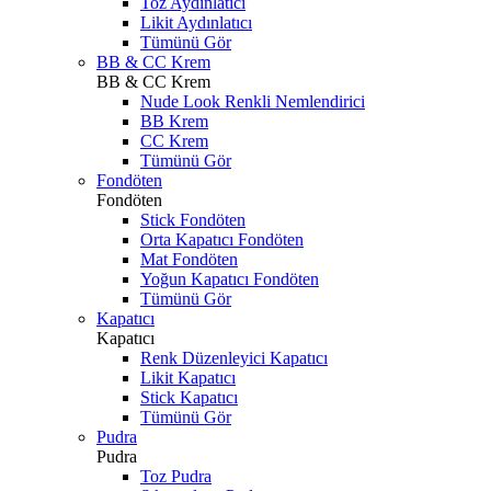
Toz Aydınlatıcı
Likit Aydınlatıcı
Tümünü Gör
BB & CC Krem
BB & CC Krem
Nude Look Renkli Nemlendirici
BB Krem
CC Krem
Tümünü Gör
Fondöten
Fondöten
Stick Fondöten
Orta Kapatıcı Fondöten
Mat Fondöten
Yoğun Kapatıcı Fondöten
Tümünü Gör
Kapatıcı
Kapatıcı
Renk Düzenleyici Kapatıcı
Likit Kapatıcı
Stick Kapatıcı
Tümünü Gör
Pudra
Pudra
Toz Pudra