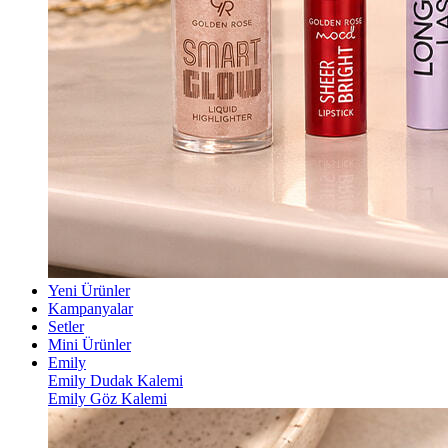
Yeni Ürünler
Kampanyalar
Setler
Mini Ürünler
Emily
Emily Dudak Kalemi
Emily Göz Kalemi