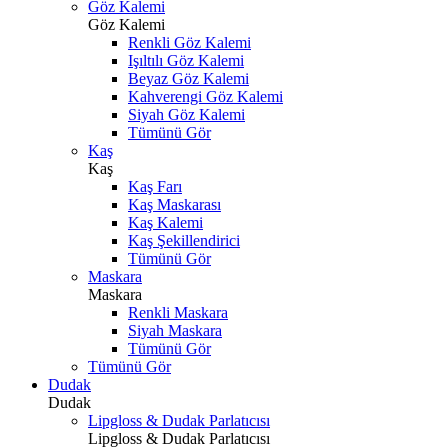
Göz Kalemi
Göz Kalemi
Renkli Göz Kalemi
Işıltılı Göz Kalemi
Beyaz Göz Kalemi
Kahverengi Göz Kalemi
Siyah Göz Kalemi
Tümünü Gör
Kaş
Kaş
Kaş Farı
Kaş Maskarası
Kaş Kalemi
Kaş Şekillendirici
Tümünü Gör
Maskara
Maskara
Renkli Maskara
Siyah Maskara
Tümünü Gör
Tümünü Gör
Dudak
Dudak
Lipgloss & Dudak Parlatıcısı
Lipgloss & Dudak Parlatıcısı