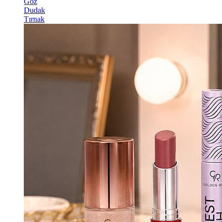
Göz
Dudak
Tırnak