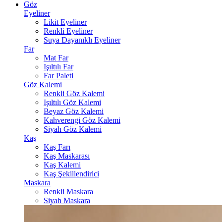
Göz
Eyeliner
Likit Eyeliner
Renkli Eyeliner
Suya Dayanıklı Eyeliner
Far
Mat Far
Işıltılı Far
Far Paleti
Göz Kalemi
Renkli Göz Kalemi
Işıltılı Göz Kalemi
Beyaz Göz Kalemi
Kahverengi Göz Kalemi
Siyah Göz Kalemi
Kaş
Kaş Farı
Kaş Maskarası
Kaş Kalemi
Kaş Şekillendirici
Maskara
Renkli Maskara
Siyah Maskara