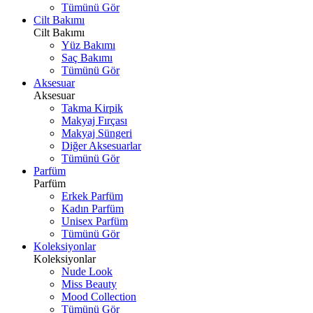
Tümünü Gör
Cilt Bakımı
Cilt Bakımı
Yüz Bakımı
Saç Bakımı
Tümünü Gör
Aksesuar
Aksesuar
Takma Kirpik
Makyaj Fırçası
Makyaj Süngeri
Diğer Aksesuarlar
Tümünü Gör
Parfüm
Parfüm
Erkek Parfüm
Kadın Parfüm
Unisex Parfüm
Tümünü Gör
Koleksiyonlar
Koleksiyonlar
Nude Look
Miss Beauty
Mood Collection
Tümünü Gör