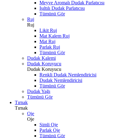
Meyve Aromalı Dudak Parlatıcısı
Işıltılı Dudak Parlatıcısı
Tümünü Gör
Ruj
Ruj
Likit Ruj
Mat Kalem Ruj
Mat Ruj
Parlak Ruj
Tümünü Gör
Dudak Kalemi
Dudak Koruyucu
Dudak Koruyucu
Renkli Dudak Nemlendiricisi
Dudak Nemlendiricisi
Tümünü Gör
Dudak Yağı
Tümünü Gör
Tırnak
Tırnak
Oje
Oje
Simli Oje
Parlak Oje
Tümünü Gör