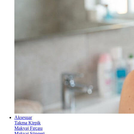
Aksesuar
Takma Kirpik
Makyaj Fırçası
Makyaj Süngeri