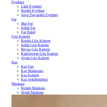
Eyeliner
Likit Eyeliner
Renkli Eyeliner
Suya Dayanıklı Eyeliner
Far
Mat Far
Işıltılı Far
Far Paleti
Göz Kalemi
Renkli Göz Kalemi
Işıltılı Göz Kalemi
Beyaz Göz Kalemi
Kahverengi Göz Kalemi
Siyah Göz Kalemi
Kaş
Kaş Farı
Kaş Maskarası
Kaş Kalemi
Kaş Şekillendirici
Maskara
Renkli Maskara
Siyah Maskara