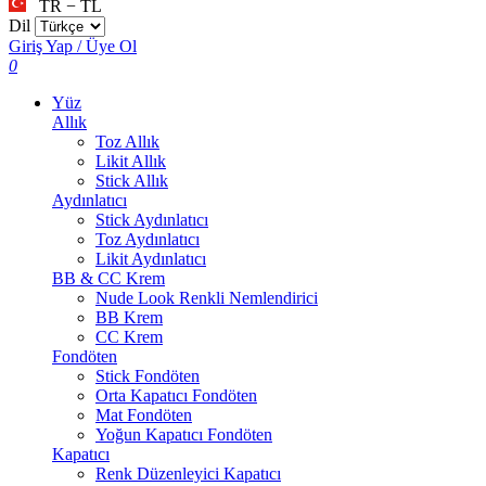
TR − TL
Dil
Giriş Yap / Üye Ol
0
Yüz
Allık
Toz Allık
Likit Allık
Stick Allık
Aydınlatıcı
Stick Aydınlatıcı
Toz Aydınlatıcı
Likit Aydınlatıcı
BB & CC Krem
Nude Look Renkli Nemlendirici
BB Krem
CC Krem
Fondöten
Stick Fondöten
Orta Kapatıcı Fondöten
Mat Fondöten
Yoğun Kapatıcı Fondöten
Kapatıcı
Renk Düzenleyici Kapatıcı