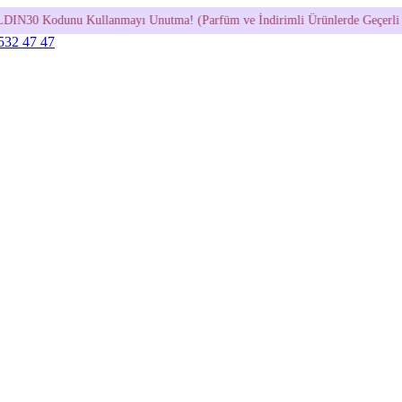
yı Unutma! (Parfüm ve İndirimli Ürünlerde Geçerli Değildir.)
•
60
 532 47 47