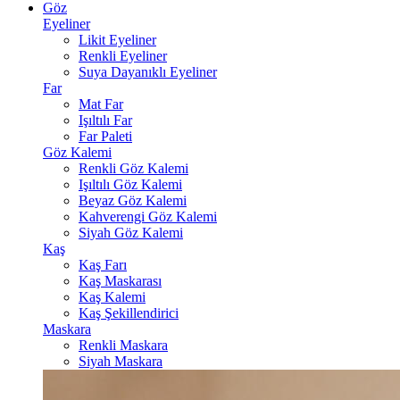
Göz
Eyeliner
Likit Eyeliner
Renkli Eyeliner
Suya Dayanıklı Eyeliner
Far
Mat Far
Işıltılı Far
Far Paleti
Göz Kalemi
Renkli Göz Kalemi
Işıltılı Göz Kalemi
Beyaz Göz Kalemi
Kahverengi Göz Kalemi
Siyah Göz Kalemi
Kaş
Kaş Farı
Kaş Maskarası
Kaş Kalemi
Kaş Şekillendirici
Maskara
Renkli Maskara
Siyah Maskara