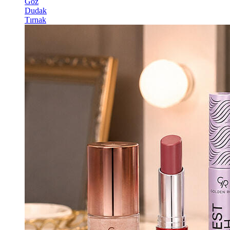
Göz
Dudak
Tırnak