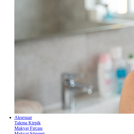
Aksesuar
Takma Kirpik
Makyaj Fırçası
Makyaj Süngeri