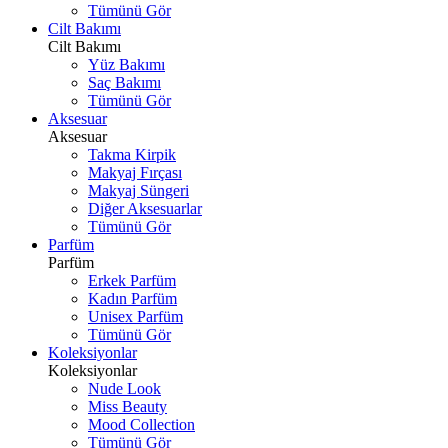
Tümünü Gör
Cilt Bakımı
Cilt Bakımı
Yüz Bakımı
Saç Bakımı
Tümünü Gör
Aksesuar
Aksesuar
Takma Kirpik
Makyaj Fırçası
Makyaj Süngeri
Diğer Aksesuarlar
Tümünü Gör
Parfüm
Parfüm
Erkek Parfüm
Kadın Parfüm
Unisex Parfüm
Tümünü Gör
Koleksiyonlar
Koleksiyonlar
Nude Look
Miss Beauty
Mood Collection
Tümünü Gör