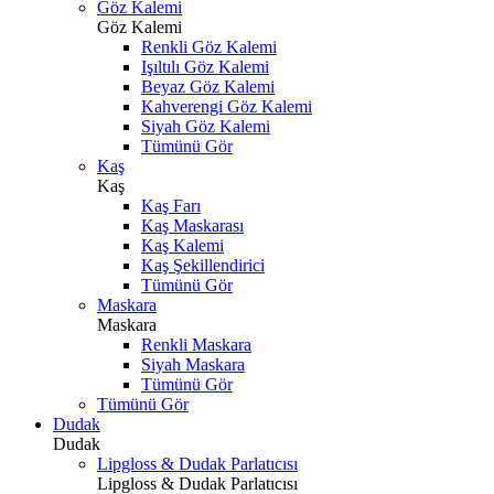
Göz Kalemi
Göz Kalemi
Renkli Göz Kalemi
Işıltılı Göz Kalemi
Beyaz Göz Kalemi
Kahverengi Göz Kalemi
Siyah Göz Kalemi
Tümünü Gör
Kaş
Kaş
Kaş Farı
Kaş Maskarası
Kaş Kalemi
Kaş Şekillendirici
Tümünü Gör
Maskara
Maskara
Renkli Maskara
Siyah Maskara
Tümünü Gör
Tümünü Gör
Dudak
Dudak
Lipgloss & Dudak Parlatıcısı
Lipgloss & Dudak Parlatıcısı