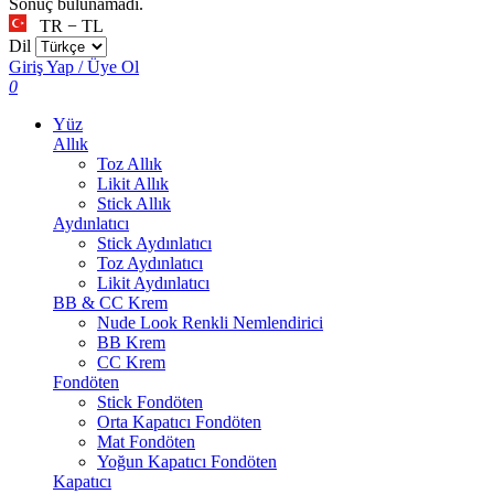
Sonuç bulunamadı.
TR − TL
Dil
Giriş Yap / Üye Ol
0
Yüz
Allık
Toz Allık
Likit Allık
Stick Allık
Aydınlatıcı
Stick Aydınlatıcı
Toz Aydınlatıcı
Likit Aydınlatıcı
BB & CC Krem
Nude Look Renkli Nemlendirici
BB Krem
CC Krem
Fondöten
Stick Fondöten
Orta Kapatıcı Fondöten
Mat Fondöten
Yoğun Kapatıcı Fondöten
Kapatıcı