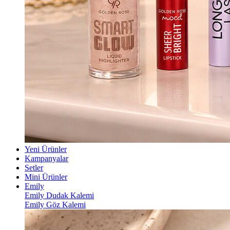
Yeni Ürünler
Kampanyalar
Setler
Mini Ürünler
Emily
Emily Dudak Kalemi
Emily Göz Kalemi