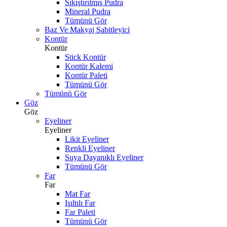
Sıkıştırılmış Pudra
Mineral Pudra
Tümünü Gör
Baz Ve Makyaj Sabitleyici
Kontür
Kontür
Stick Kontür
Kontür Kalemi
Kontür Paleti
Tümünü Gör
Tümünü Gör
Göz
Göz
Eyeliner
Eyeliner
Likit Eyeliner
Renkli Eyeliner
Suya Dayanıklı Eyeliner
Tümünü Gör
Far
Far
Mat Far
Işıltılı Far
Far Paleti
Tümünü Gör