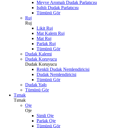
Meyve Aromalı Dudak Parlatıcısı
Işıltılı Dudak Parlatıcısı
Tümünü Gör
Ruj
Ruj
Likit Ruj
Mat Kalem Ruj
Mat Ruj
Parlak Ruj
Tümünü Gör
Dudak Kalemi
Dudak Koruyucu
Dudak Koruyucu
Renkli Dudak Nemlendiricisi
Dudak Nemlendiricisi
Tümünü Gör
Dudak Yağı
Tümünü Gör
Tırnak
Tırnak
Oje
Oje
Simli Oje
Parlak Oje
Tümünü Gör