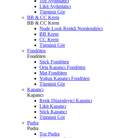
Toz Aydınlatıcı
Likit Aydınlatıcı
Tümünü Gör
BB & CC Krem
BB & CC Krem
Nude Look Renkli Nemlendirici
BB Krem
CC Krem
Tümünü Gör
Fondöten
Fondöten
Stick Fondöten
Orta Kapatıcı Fondöten
Mat Fondöten
Yoğun Kapatıcı Fondöten
Tümünü Gör
Kapatıcı
Kapatıcı
Renk Düzenleyici Kapatıcı
Likit Kapatıcı
Stick Kapatıcı
Tümünü Gör
Pudra
Pudra
Toz Pudra