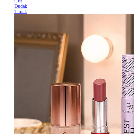
Göz
Dudak
Tırnak