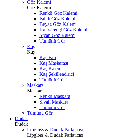
Göz Kalemi
Göz Kalemi
Renkli Göz Kalemi
Işıltılı Göz Kalemi
Beyaz Göz Kalemi
Kahverengi Göz Kalemi
Siyah Göz Kalemi
Tümünü Gör
Kaş
Kaş
Kaş Farı
Kaş Maskarası
Kaş Kalemi
Kaş Şekillendirici
Tümünü Gör
Maskara
Maskara
Renkli Maskara
Siyah Maskara
Tümünü Gör
Tümünü Gör
Dudak
Dudak
Lipgloss & Dudak Parlatıcısı
Lipgloss & Dudak Parlatıcısı