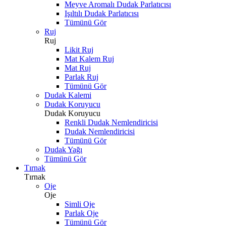
Meyve Aromalı Dudak Parlatıcısı
Işıltılı Dudak Parlatıcısı
Tümünü Gör
Ruj
Ruj
Likit Ruj
Mat Kalem Ruj
Mat Ruj
Parlak Ruj
Tümünü Gör
Dudak Kalemi
Dudak Koruyucu
Dudak Koruyucu
Renkli Dudak Nemlendiricisi
Dudak Nemlendiricisi
Tümünü Gör
Dudak Yağı
Tümünü Gör
Tırnak
Tırnak
Oje
Oje
Simli Oje
Parlak Oje
Tümünü Gör