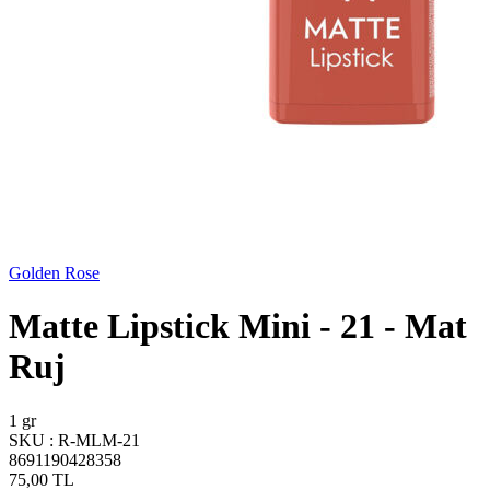
Golden Rose
Matte Lipstick Mini - 21 - Mat
Ruj
1 gr
SKU :
R-MLM-21
8691190428358
75,00
TL