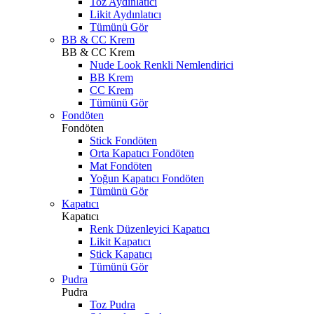
Toz Aydınlatıcı
Likit Aydınlatıcı
Tümünü Gör
BB & CC Krem
BB & CC Krem
Nude Look Renkli Nemlendirici
BB Krem
CC Krem
Tümünü Gör
Fondöten
Fondöten
Stick Fondöten
Orta Kapatıcı Fondöten
Mat Fondöten
Yoğun Kapatıcı Fondöten
Tümünü Gör
Kapatıcı
Kapatıcı
Renk Düzenleyici Kapatıcı
Likit Kapatıcı
Stick Kapatıcı
Tümünü Gör
Pudra
Pudra
Toz Pudra