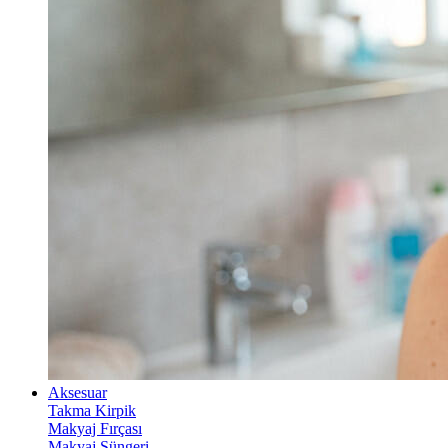
Aksesuar
Takma Kirpik
Makyaj Fırçası
Makyaj Süngeri