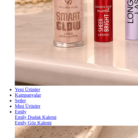
Yeni Ürünler
Kampanyalar
Setler
Mini Ürünler
Emily
Emily Dudak Kalemi
Emily Göz Kalemi