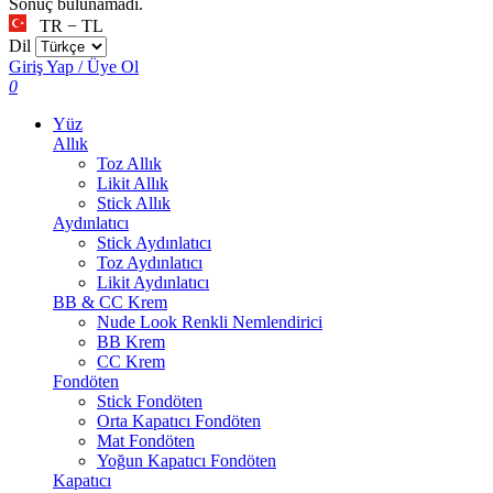
Sonuç bulunamadı.
TR − TL
Dil
Giriş Yap / Üye Ol
0
Yüz
Allık
Toz Allık
Likit Allık
Stick Allık
Aydınlatıcı
Stick Aydınlatıcı
Toz Aydınlatıcı
Likit Aydınlatıcı
BB & CC Krem
Nude Look Renkli Nemlendirici
BB Krem
CC Krem
Fondöten
Stick Fondöten
Orta Kapatıcı Fondöten
Mat Fondöten
Yoğun Kapatıcı Fondöten
Kapatıcı