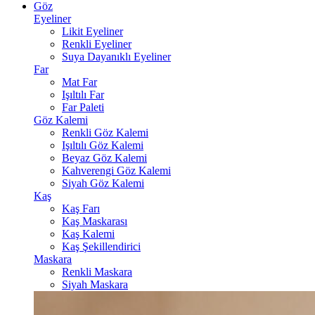
Göz
Eyeliner
Likit Eyeliner
Renkli Eyeliner
Suya Dayanıklı Eyeliner
Far
Mat Far
Işıltılı Far
Far Paleti
Göz Kalemi
Renkli Göz Kalemi
Işıltılı Göz Kalemi
Beyaz Göz Kalemi
Kahverengi Göz Kalemi
Siyah Göz Kalemi
Kaş
Kaş Farı
Kaş Maskarası
Kaş Kalemi
Kaş Şekillendirici
Maskara
Renkli Maskara
Siyah Maskara