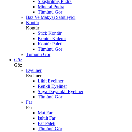
Sıkıştırılmış Pudra
Mineral Pudra
Tümünü Gör
Baz Ve Makyaj Sabitleyici
Kontür
Kontür
Stick Kontür
Kontür Kalemi
Kontür Paleti
Tümünü Gör
Tümünü Gör
Göz
Göz
Eyeliner
Eyeliner
Likit Eyeliner
Renkli Eyeliner
Suya Dayanıklı Eyeliner
Tümünü Gör
Far
Far
Mat Far
Işıltılı Far
Far Paleti
Tümünü Gör