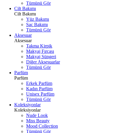
Tümünü Gör
Cilt Bakımı
Cilt Bakımı
Yüz Bakımı
Saç Bakımı
Tümünü Gör
Aksesuar
Aksesuar
Takma Kirpik
Makyaj Fırçası
Makyaj Süngeri
Diğer Aksesuarlar
Tümünü Gör
Parfüm
Parfüm
Erkek Parfüm
Kadın Parfüm
Unisex Parfüm
Tümünü Gör
Koleksiyonlar
Koleksiyonlar
Nude Look
Miss Beauty
Mood Collection
Tümünü Gör