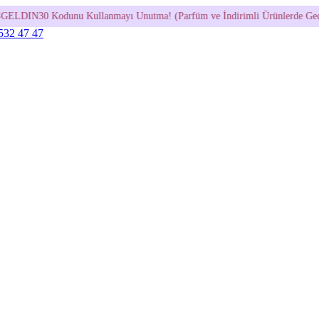
anmayı Unutma! (Parfüm ve İndirimli Ürünlerde Geçerli Değildir.)
•
 532 47 47