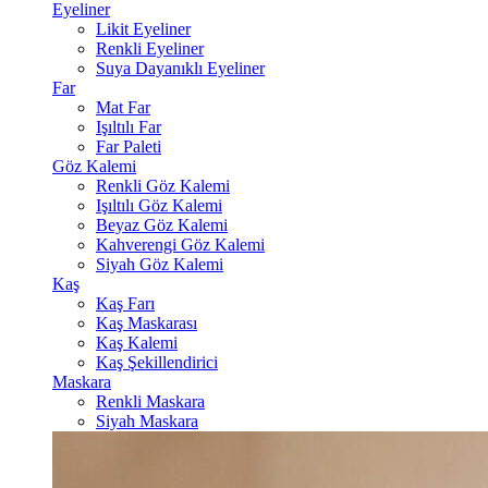
Eyeliner
Likit Eyeliner
Renkli Eyeliner
Suya Dayanıklı Eyeliner
Far
Mat Far
Işıltılı Far
Far Paleti
Göz Kalemi
Renkli Göz Kalemi
Işıltılı Göz Kalemi
Beyaz Göz Kalemi
Kahverengi Göz Kalemi
Siyah Göz Kalemi
Kaş
Kaş Farı
Kaş Maskarası
Kaş Kalemi
Kaş Şekillendirici
Maskara
Renkli Maskara
Siyah Maskara