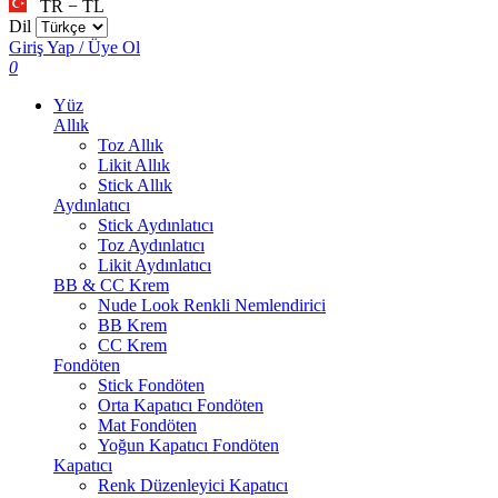
TR − TL
Dil
Giriş Yap / Üye Ol
0
Yüz
Allık
Toz Allık
Likit Allık
Stick Allık
Aydınlatıcı
Stick Aydınlatıcı
Toz Aydınlatıcı
Likit Aydınlatıcı
BB & CC Krem
Nude Look Renkli Nemlendirici
BB Krem
CC Krem
Fondöten
Stick Fondöten
Orta Kapatıcı Fondöten
Mat Fondöten
Yoğun Kapatıcı Fondöten
Kapatıcı
Renk Düzenleyici Kapatıcı