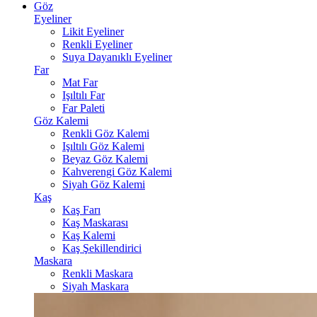
Göz
Eyeliner
Likit Eyeliner
Renkli Eyeliner
Suya Dayanıklı Eyeliner
Far
Mat Far
Işıltılı Far
Far Paleti
Göz Kalemi
Renkli Göz Kalemi
Işıltılı Göz Kalemi
Beyaz Göz Kalemi
Kahverengi Göz Kalemi
Siyah Göz Kalemi
Kaş
Kaş Farı
Kaş Maskarası
Kaş Kalemi
Kaş Şekillendirici
Maskara
Renkli Maskara
Siyah Maskara