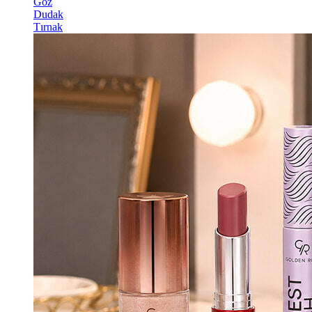
Göz
Dudak
Tırnak