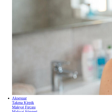
Aksesuar
Takma Kirpik
Makyaj Fırçası
Makyaj Süngeri