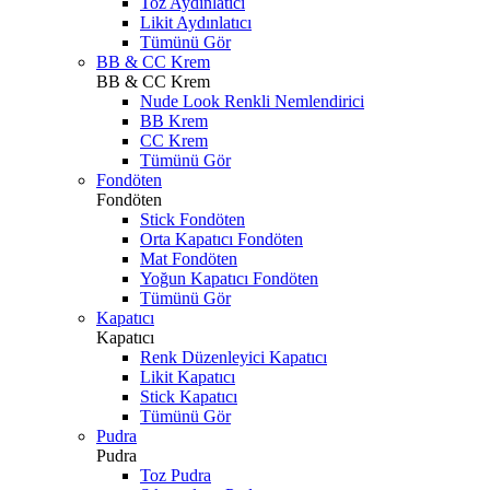
Toz Aydınlatıcı
Likit Aydınlatıcı
Tümünü Gör
BB & CC Krem
BB & CC Krem
Nude Look Renkli Nemlendirici
BB Krem
CC Krem
Tümünü Gör
Fondöten
Fondöten
Stick Fondöten
Orta Kapatıcı Fondöten
Mat Fondöten
Yoğun Kapatıcı Fondöten
Tümünü Gör
Kapatıcı
Kapatıcı
Renk Düzenleyici Kapatıcı
Likit Kapatıcı
Stick Kapatıcı
Tümünü Gör
Pudra
Pudra
Toz Pudra