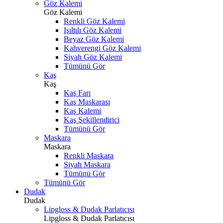
Göz Kalemi
Göz Kalemi
Renkli Göz Kalemi
Işıltılı Göz Kalemi
Beyaz Göz Kalemi
Kahverengi Göz Kalemi
Siyah Göz Kalemi
Tümünü Gör
Kaş
Kaş
Kaş Farı
Kaş Maskarası
Kaş Kalemi
Kaş Şekillendirici
Tümünü Gör
Maskara
Maskara
Renkli Maskara
Siyah Maskara
Tümünü Gör
Tümünü Gör
Dudak
Dudak
Lipgloss & Dudak Parlatıcısı
Lipgloss & Dudak Parlatıcısı