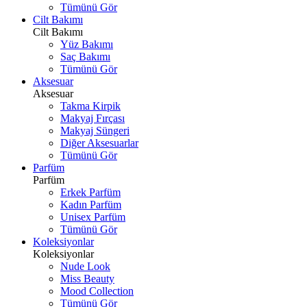
Tümünü Gör
Cilt Bakımı
Cilt Bakımı
Yüz Bakımı
Saç Bakımı
Tümünü Gör
Aksesuar
Aksesuar
Takma Kirpik
Makyaj Fırçası
Makyaj Süngeri
Diğer Aksesuarlar
Tümünü Gör
Parfüm
Parfüm
Erkek Parfüm
Kadın Parfüm
Unisex Parfüm
Tümünü Gör
Koleksiyonlar
Koleksiyonlar
Nude Look
Miss Beauty
Mood Collection
Tümünü Gör