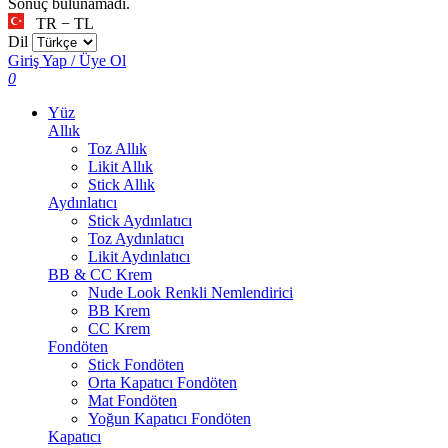
Sonuç bulunamadı.
TR − TL
Dil
Giriş Yap / Üye Ol
0
Yüz
Allık
Toz Allık
Likit Allık
Stick Allık
Aydınlatıcı
Stick Aydınlatıcı
Toz Aydınlatıcı
Likit Aydınlatıcı
BB & CC Krem
Nude Look Renkli Nemlendirici
BB Krem
CC Krem
Fondöten
Stick Fondöten
Orta Kapatıcı Fondöten
Mat Fondöten
Yoğun Kapatıcı Fondöten
Kapatıcı