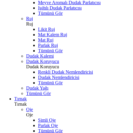
Meyve Aromalı Dudak Parlatıcısı
Işıltılı Dudak Parlatıcısı
Tümünü Gör
Ruj
Ruj
Likit Ruj
Mat Kalem Ruj
Mat Ruj
Parlak Ruj
Tümünü Gör
Dudak Kalemi
Dudak Koruyucu
Dudak Koruyucu
Renkli Dudak Nemlendiricisi
Dudak Nemlendiricisi
Tümünü Gör
Dudak Yağı
Tümünü Gör
Tırnak
Tırnak
Oje
Oje
Simli Oje
Parlak Oje
Tümünü Gör