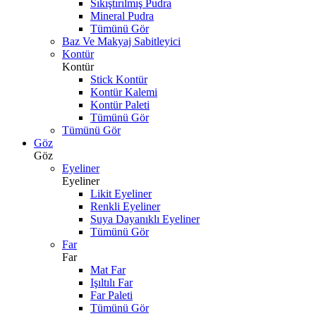
Sıkıştırılmış Pudra
Mineral Pudra
Tümünü Gör
Baz Ve Makyaj Sabitleyici
Kontür
Kontür
Stick Kontür
Kontür Kalemi
Kontür Paleti
Tümünü Gör
Tümünü Gör
Göz
Göz
Eyeliner
Eyeliner
Likit Eyeliner
Renkli Eyeliner
Suya Dayanıklı Eyeliner
Tümünü Gör
Far
Far
Mat Far
Işıltılı Far
Far Paleti
Tümünü Gör