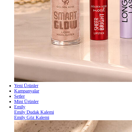
Yeni Ürünler
Kampanyalar
Setler
Mini Ürünler
Emily
Emily Dudak Kalemi
Emily Göz Kalemi