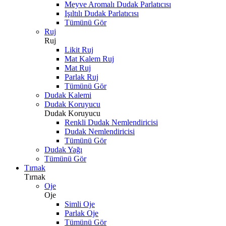
Meyve Aromalı Dudak Parlatıcısı
Işıltılı Dudak Parlatıcısı
Tümünü Gör
Ruj
Ruj
Likit Ruj
Mat Kalem Ruj
Mat Ruj
Parlak Ruj
Tümünü Gör
Dudak Kalemi
Dudak Koruyucu
Dudak Koruyucu
Renkli Dudak Nemlendiricisi
Dudak Nemlendiricisi
Tümünü Gör
Dudak Yağı
Tümünü Gör
Tırnak
Tırnak
Oje
Oje
Simli Oje
Parlak Oje
Tümünü Gör