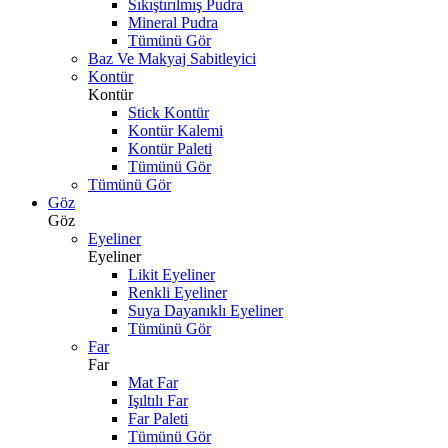
Sıkıştırılmış Pudra
Mineral Pudra
Tümünü Gör
Baz Ve Makyaj Sabitleyici
Kontür
Kontür
Stick Kontür
Kontür Kalemi
Kontür Paleti
Tümünü Gör
Tümünü Gör
Göz
Göz
Eyeliner
Eyeliner
Likit Eyeliner
Renkli Eyeliner
Suya Dayanıklı Eyeliner
Tümünü Gör
Far
Far
Mat Far
Işıltılı Far
Far Paleti
Tümünü Gör