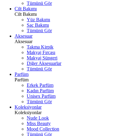
Tümünü Gör
Cilt Bakımı
Cilt Bakımı
Yüz Bakımı
Saç Bakımı
Tümünü Gör
Aksesuar
Aksesuar
Takma Kirpik
Makyaj Fırçası
Makyaj Süngeri
Diğer Aksesuarlar
Tümünü Gör
Parfüm
Parfüm
Erkek Parfüm
Kadın Parfüm
Unisex Parfüm
Tümünü Gör
Koleksiyonlar
Koleksiyonlar
Nude Look
Miss Beauty
Mood Collection
Tümünü Gör