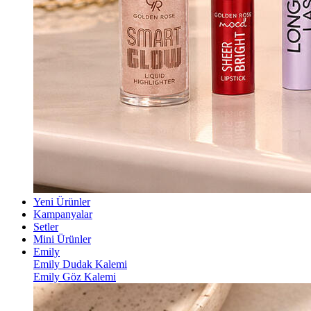
Yeni Ürünler
Kampanyalar
Setler
Mini Ürünler
Emily
Emily Dudak Kalemi
Emily Göz Kalemi