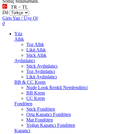
Sonuç bulunamadı.
TR − TL
Dil
Giriş Yap / Üye Ol
0
Yüz
Allık
Toz Allık
Likit Allık
Stick Allık
Aydınlatıcı
Stick Aydınlatıcı
Toz Aydınlatıcı
Likit Aydınlatıcı
BB & CC Krem
Nude Look Renkli Nemlendirici
BB Krem
CC Krem
Fondöten
Stick Fondöten
Orta Kapatıcı Fondöten
Mat Fondöten
Yoğun Kapatıcı Fondöten
Kapatıcı