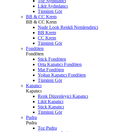
Toz Aydınlatıcı
Likit Aydınlatıcı
Tümünü Gör
BB & CC Krem
BB & CC Krem
Nude Look Renkli Nemlendirici
BB Krem
CC Krem
Tümünü Gör
Fondöten
Fondöten
Stick Fondöten
Orta Kapatıcı Fondöten
Mat Fondöten
Yoğun Kapatıcı Fondöten
Tümünü Gör
Kapatıcı
Kapatıcı
Renk Düzenleyici Kapatıcı
Likit Kapatıcı
Stick Kapatıcı
Tümünü Gör
Pudra
Pudra
Toz Pudra