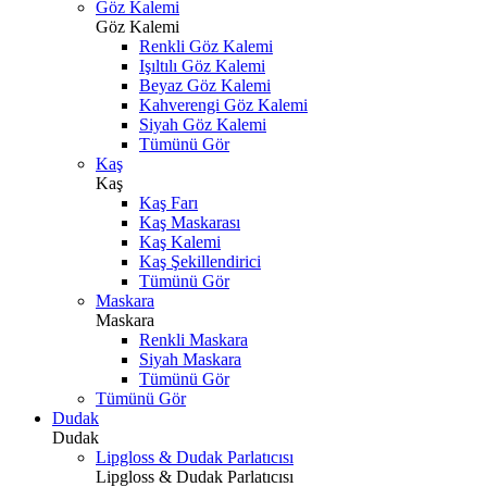
Göz Kalemi
Göz Kalemi
Renkli Göz Kalemi
Işıltılı Göz Kalemi
Beyaz Göz Kalemi
Kahverengi Göz Kalemi
Siyah Göz Kalemi
Tümünü Gör
Kaş
Kaş
Kaş Farı
Kaş Maskarası
Kaş Kalemi
Kaş Şekillendirici
Tümünü Gör
Maskara
Maskara
Renkli Maskara
Siyah Maskara
Tümünü Gör
Tümünü Gör
Dudak
Dudak
Lipgloss & Dudak Parlatıcısı
Lipgloss & Dudak Parlatıcısı