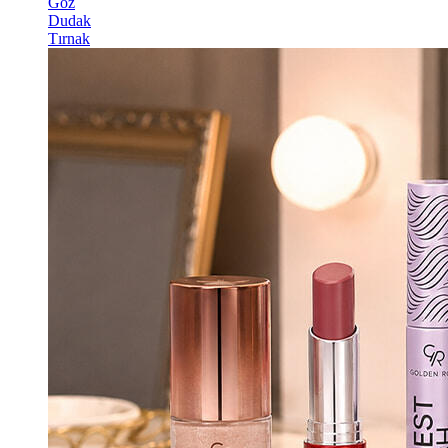
Göz
Dudak
Tırnak