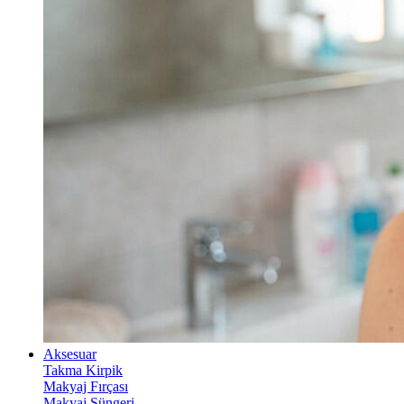
Aksesuar
Takma Kirpik
Makyaj Fırçası
Makyaj Süngeri