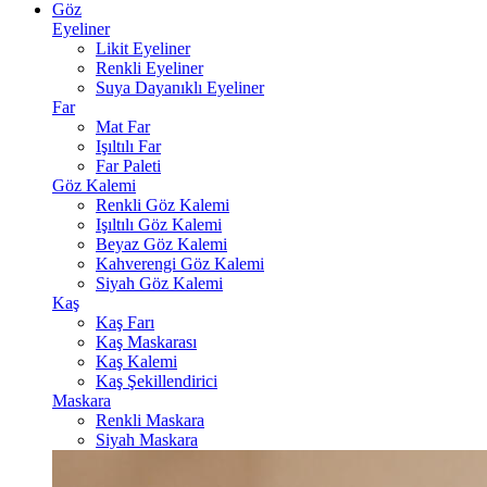
Göz
Eyeliner
Likit Eyeliner
Renkli Eyeliner
Suya Dayanıklı Eyeliner
Far
Mat Far
Işıltılı Far
Far Paleti
Göz Kalemi
Renkli Göz Kalemi
Işıltılı Göz Kalemi
Beyaz Göz Kalemi
Kahverengi Göz Kalemi
Siyah Göz Kalemi
Kaş
Kaş Farı
Kaş Maskarası
Kaş Kalemi
Kaş Şekillendirici
Maskara
Renkli Maskara
Siyah Maskara